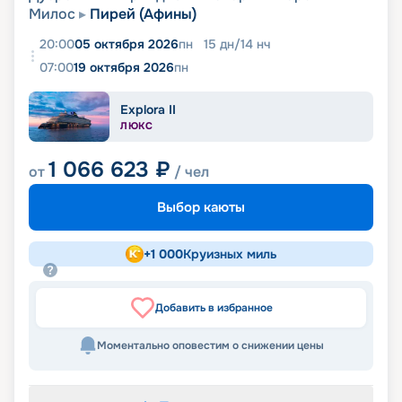
Милос
Пирей (Афины)
20:00
05 октября 2026
пн
15
дн
/
14
нч
07:00
19 октября 2026
пн
Explora II
ЛЮКС
1 066 623
₽
от
/ чел
Выбор каюты
+
1 000
Круизных миль
Добавить в избранное
Моментально оповестим о снижении цены