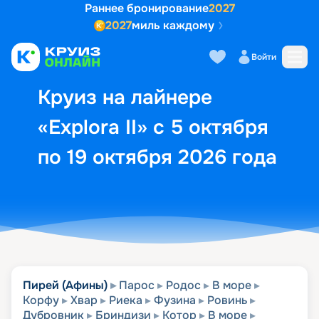
Раннее бронирование
2027
2027
миль каждому
Описание
Выбор кают
Маршрут и экск
Войти
Круиз на лайнере
«Explora II» с 5 октября
по 19 октября 2026 года
Пирей (Афины)
Парос
Родос
В море
Корфу
Хвар
Риека
Фузина
Ровинь
Дубровник
Бриндизи
Котор
В море