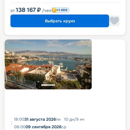
138 167
₽
от
/чел
+1 000
Выбрать круиз
18:00
31 августа 2026
пн
10
дн
/
9
нч
08:00
09 сентября 2026
ср