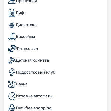
Прачечная
чайная станция; мини-бар, пополняемый по
потребностям гостей; пара биноклей; халаты и
Лифт
тапочки в ванных комнатах; фен Dyson
Supersonic; меню подушек; просторные
гардеробные с туалетным столиком.
Дискотека
бесплатный Wi-Fi;
информационно-развлекательная система,
Бассейны
включая Smart TV, легкое подключение к
персональным гаджетам;
Фитнес зал
телефон с голосовой почтой;
беспроводная зарядная станция на
прикроватных тумбочках;
Детская комната
система индивидуального климат-контроля;
24 часа в сутки консьерж-служба;
Подростковый клуб
24 часа в сутки обслуживание номеров «in-suite
dining»;
24 часа в сутки батлер-сервис (действует для
Сауна
резиденций);
24 часа в сутки услуги прачечной, глажки (может
Игровые автоматы
взиматься дополнительная плата);
ежедневная уборка дважды в день, включая
Duti-free shopping
услугу подготовки сьюта ко сну;