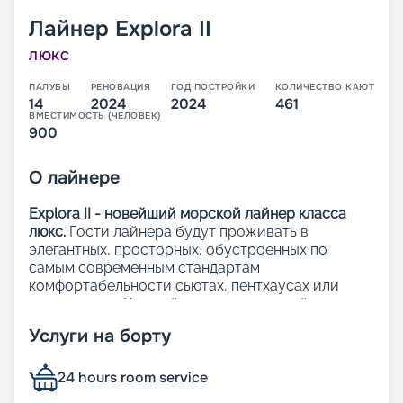
Лайнер
Explora II
ЛЮКС
ПАЛУБЫ
РЕНОВАЦИЯ
ГОД ПОСТРОЙКИ
КОЛИЧЕСТВО КАЮТ
14
2024
2024
461
ВМЕСТИМОСТЬ (ЧЕЛОВЕК)
900
О
лайнере
Explora II - новейший морской лайнер класса
люкс.
Гости лайнера будут проживать в
элегантных, просторных, обустроенных по
самым современным стандартам
комфортабельности сьютах, пентхаусах или
резиденциях. Каждый из 461 люксов лайнера с
панорамными окнами с видом на океан и
Услуги на борту
приватными террасами.
На лайнере:
24 hours room service