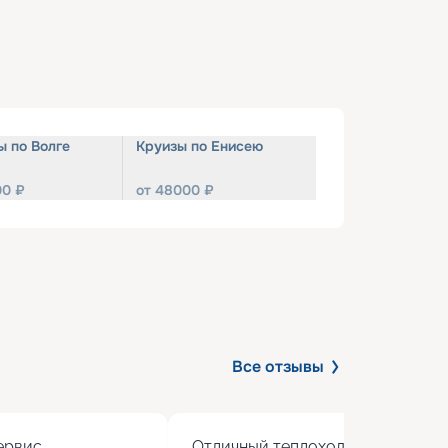
ы по Волге
Круизы по Енисею
00
₽
от
48000
₽
Все отзывы
рвис

Отличный теплоход с хорошим 