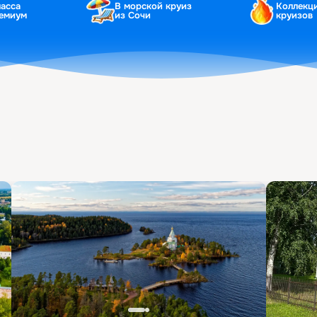
ласса
В морской круиз
Коллекц
ремиум
из Сочи
круизов