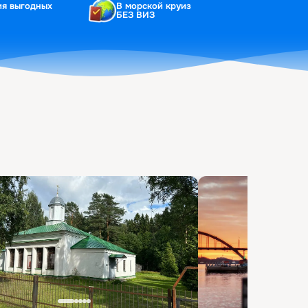
ия выгодных
В морской круиз
БЕЗ ВИЗ