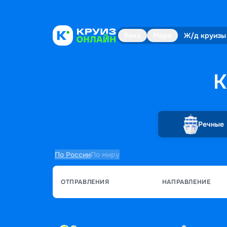
Река
Море
Ж/д круизы
К
Речные
По России
По миру
ОТПРАВЛЕНИЯ
НАПРАВЛЕНИЕ