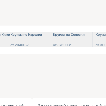
и Кижи
Круизы по Карелии
Круизы на Соловки
Круиз
от
20400
₽
от
87600
₽
от
30
помощь этой 
Замечательный отдых, прекрасный се