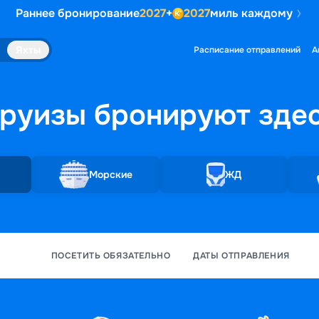
Раннее бронирование
2027
+
2027
миль каждому
Яхты
Расписание отправлений
А
руизы бронируют
зде
Морские
ЖД
ПОСЕТИТЬ ОБЯЗАТЕЛЬНО
ДАТЫ ОТПРАВЛЕНИЯ