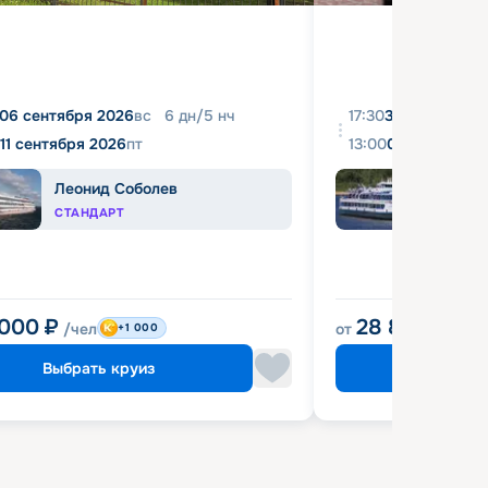
06 сентября 2026
вс
6
дн
/
5
нч
17:30
31 августа 20
11 сентября 2026
пт
13:00
04 сентября 
Леонид Соболев
Башк
СТАНДАРТ
ЭКОН
 000
₽
28 800
₽
/чел
от
/чел
+1 000
Выбрать круиз
Выбрат