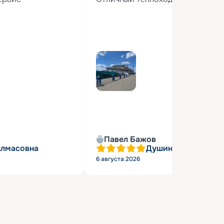
Павел Бажов
Алмасовна
Душин Александр 
6 августа 2026