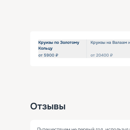
Круизы по Золотому
Круизы на Валаам 
Кольцу
от
5900
₽
от
20400
₽
Отзывы
Путешествуем не первый год, используя 