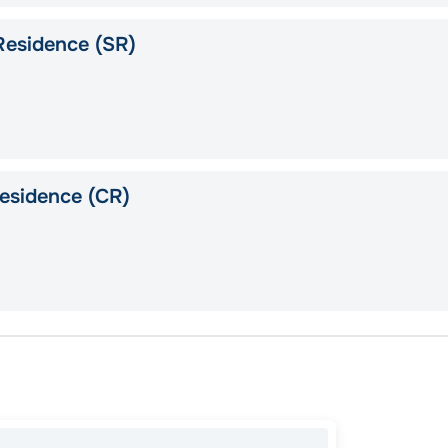
Residence (SR)
esidence (CR)
Гамбур
Белфа
Исафь