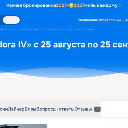
Раннее бронирование
2027
+
2027
миль каждому
рсии
Лайнер
Визы
Вопросы-ответы
Отзывы
0
Яхты
Расписание отправлений
А
plora IV» с 25 августа по 25 сентября 2027 года
ora IV» с 25 августа по 25 се
рсии
Лайнер
Визы
Вопросы-ответы
Отзывы
0