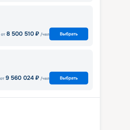
8 500 510
₽
Выбрать
от
/чел
9 560 024
₽
Выбрать
от
/чел
г
В море
Саутгемптон
В море
ст
Сторновей
В море
Акюрейри
ордюр
Рейкьявик
Рейкьявик