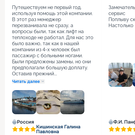
Путешествуем не первый год, 
Замечатель
используя помощь этой компании. 
сервис

В этот раз менеджер 
Поплыву ск
перезванивала не сразу, а 
Настолько 
вопросы были, так как лифт на 
теплоходе не работал. Для нас это 
было важно, так как в нашей 
компании из 4-х человек был 
пассажир с больными ногами. 
Были предложены замены, но они 
предполагали большую доплату. 
Оставив прежний...
Читать далее
+
1
Россия
Ф.И. Пан
Кишинская Галина
Павловна