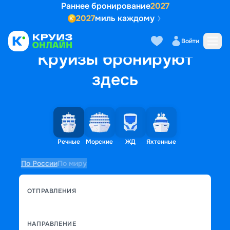
Раннее бронирование
2027
2027
миль каждому
Войти
Круизы бронируют
здесь
Речные
Морские
ЖД
Яхтенные
По России
По миру
ОТПРАВЛЕНИЯ
НАПРАВЛЕНИЕ