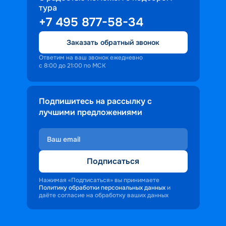
тура
доброжелательность и заинтересованность 
+7 495 877-58-34
персонала корабля в каждом госте.
Ступая на борт теплохода, пассажиры 
Заказать обратный звонок
попадают в совершенно иную атмосферу, 
где властвует тяга к приключениям и 
Ответим на ваш звонок ежедневно
с 8:00 до 21:00 по МСК
открытиям.
Подпишитесь на рассылку с
лучшими предложениями
Подписаться
Нажимая «Подписаться» вы принимаете
Политику обработки персональных данных
и
даёте согласие на обработку ваших данных