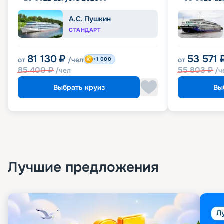
А.С. Пушкин
СТАНДАРТ
81 130
₽
53 571
от
/чел
от
+1 000
85 400
₽
55 803
₽
/чел
/ч
Выбрать круиз
Вы
Лучшие предложения