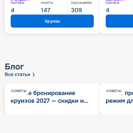
ПАЛУБЫ
КАЮТЫ
ПАССАЖИРЫ
ПАЛУБЫ
4
147
309
4
Круизы
Блог
Все статьи
СОВЕТЫ
СОВЕТЫ
Раннее бронирование
Китай пр
круизов 2027 — скидки и
режим дл
розыгрыш 100 000
конца 202
Круизных миль
значит?