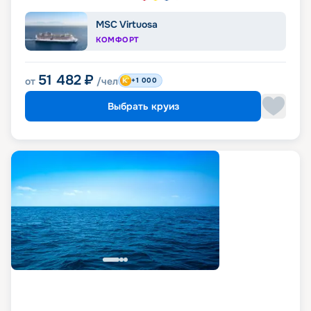
MSC Virtuosa
КОМФОРТ
51 482
₽
от
/чел
+1 000
Выбрать круиз