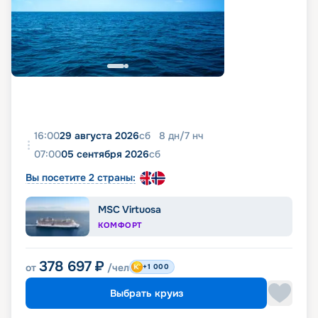
16:00
29 августа 2026
сб
8
дн
/
7
нч
07:00
05 сентября 2026
сб
Вы посетите 2 страны:
MSC Virtuosa
КОМФОРТ
378 697
₽
от
/чел
+1 000
Выбрать круиз