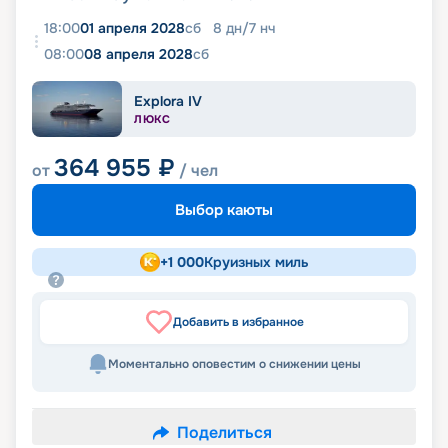
18:00
01 апреля 2028
сб
8
дн
/
7
нч
08:00
08 апреля 2028
сб
Explora IV
ЛЮКС
364 955
₽
от
/ чел
Выбор каюты
+
1 000
Круизных миль
Добавить в избранное
Моментально оповестим о снижении цены
Поделиться