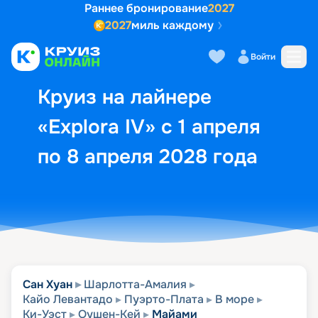
Раннее бронирование
2027
2027
миль каждому
Описание
Выбор кают
Маршрут и экск
Войти
Круиз на лайнере
«Explora IV» с 1 апреля
по 8 апреля 2028 года
Сан Хуан
Шарлотта-Амалия
Кайо Левантадо
Пуэрто-Плата
В море
Ки-Уэст
Оушен-Кей
Майами