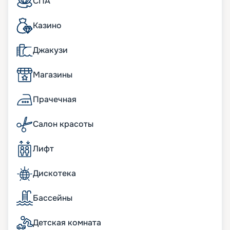
СПА
109 Ocean Penthouses
313 Ocean и Ocean Grand Terrace Suites
Казино
54 семейных смежных сьюта.
Все сьюты, пентхаусы и резиденции площадью
Джакузи
от 35 до 42 кв.м, с панорамными окнами и
просторными террасами.
Магазины
Питание
Прачечная
Оригинальные кулинарные концепции Explora
Journeys, полюбившиеся гостям лайнеров
Салон красоты
Explora, будут также представлены на новом
лайнере, и порадуют интересными
предложениями.
Лифт
Рестораны:
Anthology
– сцена для непревзойденных шеф-
Дискотека
поваров, приглашенных продемонстрировать
свое кулинарное искусство в специально
Бассейны
разработанном меню для гостей лайнера в
сочетании с тщательно подобранной картой
вин;
Детская комната
Sakura
– аутентичный ресторан с