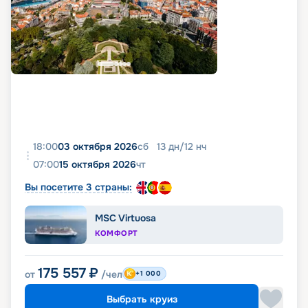
18:00
03 октября 2026
сб
13
дн
/
12
нч
07:00
15 октября 2026
чт
Вы посетите 3 страны:
MSC Virtuosa
КОМФОРТ
175 557
₽
от
/чел
+1 000
Выбрать круиз