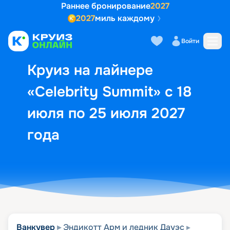
Раннее бронирование
2027
2027
миль каждому
Описание
Выбор кают
Маршрут и экск
Войти
Круиз на лайнере
«Celebrity Summit» с 18
июля по 25 июля 2027
года
Ванкувер
Эндикотт Арм и ледник Дауэс