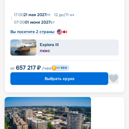
17:00
21 мая 2027
пт
12
дн
/
11
нч
07:00
01 июня 2027
вт
Вы посетите 2 страны:
Explora III
ЛЮКС
657 217
₽
от
/чел
+1 000
Выбрать круиз