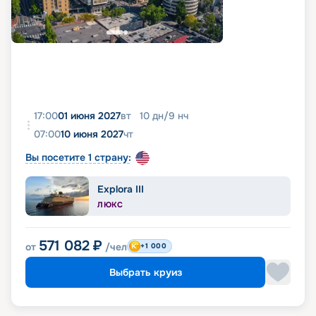
17:00
01 июня 2027
вт
10
дн
/
9
нч
07:00
10 июня 2027
чт
Вы посетите 1 страну:
Explora III
ЛЮКС
571 082
₽
от
/чел
+1 000
Выбрать круиз