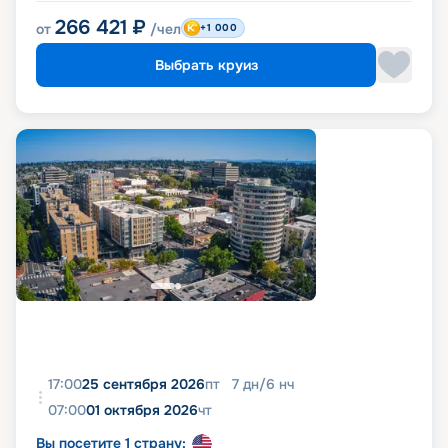
266 421
₽
от
/чел
+1 000
Выбрать круиз
17:00
25 сентября 2026
пт
7
дн
/
6
нч
07:00
01 октября 2026
чт
Вы посетите 1 страну: