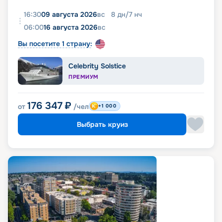
16:30
09 августа 2026
вс
8
дн
/
7
нч
06:00
16 августа 2026
вс
Вы посетите 1 страну:
Celebrity Solstice
ПРЕМИУМ
176 347
₽
от
/чел
+1 000
Выбрать круиз