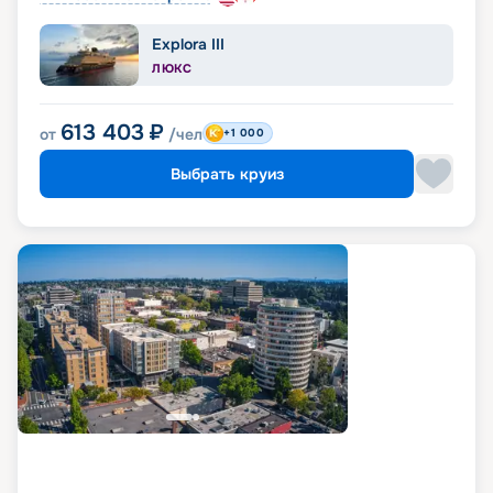
Explora III
ЛЮКС
613 403
₽
от
/чел
+1 000
Выбрать круиз