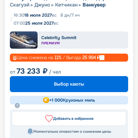
Скагуэй
Джуно
Кетчикан
Ванкувер
16:30
18 июля 2027
вс
8
дн
/
7
нч
07:00
25 июля 2027
вс
Celebrity Summit
ПРЕМИУМ
Цена снижена на
11
%
/ Выгода
25 994
₽
73 233
₽
от
/ чел
Выбор каюты
+
1 000
Круизных миль
Добавить в избранное
Моментально оповестим о снижении цены