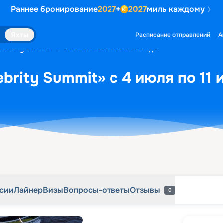
Раннее бронирование
2027
+
2027
миль каждому
рсии
Лайнер
Визы
Вопросы-ответы
Отзывы
0
Яхты
Расписание отправлений
А
lebrity Summit» с 4 июля по 11 июля 2027 года
brity Summit» с 4 июля по 11 
рсии
Лайнер
Визы
Вопросы-ответы
Отзывы
0