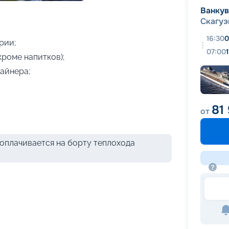
+
10
фотографий
Ванку
Скагуэ
16:30
0
рии;
07:00
кроме напитков);
айнера;
81
от
оплачивается на борту теплохода