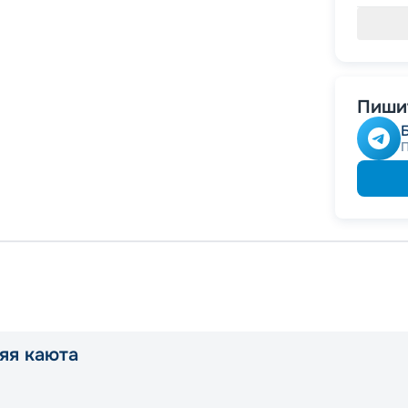
Пишит
яя каюта