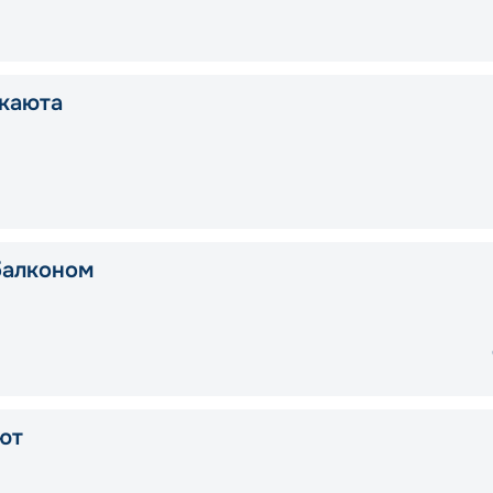
каюта
балконом
ют