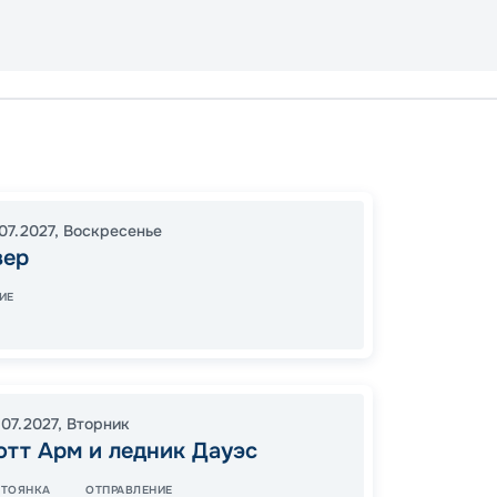
Ванку
Скагуэ
16:30
0
07.2027
,
Воскресенье
вер
07:00
ИЕ
81
от
.07.2027
,
Вторник
отт Арм и ледник Дауэс
СТОЯНКА
ОТПРАВЛЕНИЕ