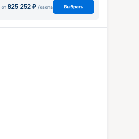
825 252
₽
Выбрать
от
/каюта
вер
Эндикотт Арм и ледник Дауэс
й
Джуно
Кетчикан
Ванкувер
4 июля 2027
вс
8
дн
/
7
нч
11 июля 2027
вс
Celebrity Summit
ПРЕМИУМ
 913
₽
/ чел
Выбор каюты
+
1 000
Круизных миль