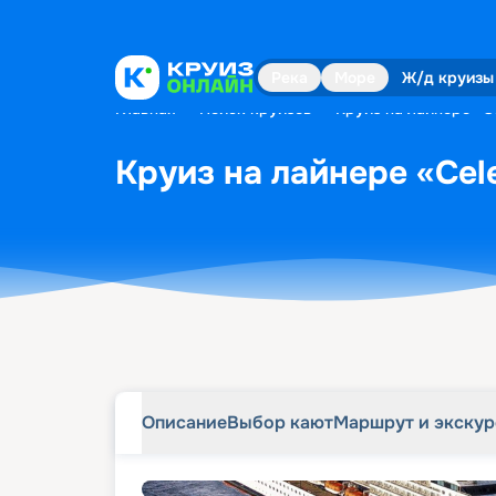
Описание
Выбор кают
Маршрут и экску
Река
Море
Ж/д круизы
Главная
•
Поиск круизов
•
Круиз на лайнере «Ce
Круиз на лайнере «Cele
Описание
Выбор кают
Маршрут и экску