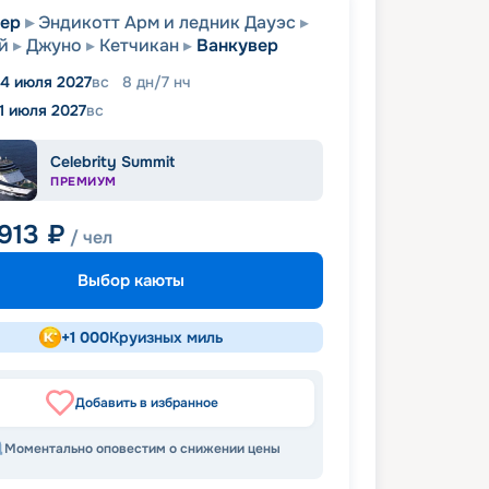
вер
Эндикотт Арм и ледник Дауэс
й
Джуно
Кетчикан
Ванкувер
4 июля 2027
вс
8
дн
/
7
нч
11 июля 2027
вс
Celebrity Summit
ПРЕМИУМ
 913
₽
/ чел
Выбор каюты
+
1 000
Круизных миль
Добавить в избранное
Моментально оповестим о снижении цены