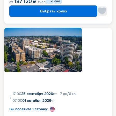
187 120
₽
от
/чел
+1 000
Выбрать круиз
17:00
25 сентября 2026
пт
7
дн
/
6
нч
07:00
01 октября 2026
чт
Вы посетите 1 страну: