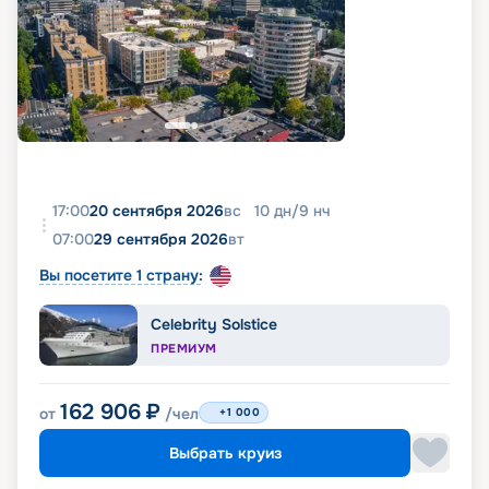
17:00
20 сентября 2026
вс
10
дн
/
9
нч
07:00
29 сентября 2026
вт
Вы посетите 1 страну:
Celebrity Solstice
ПРЕМИУМ
162 906
₽
от
/чел
+1 000
Выбрать круиз