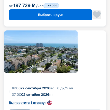
197 729
₽
от
/чел
+1 000
Выбрать круиз
16:00
27 сентября 2026
вс
6
дн
/
5
нч
07:00
02 октября 2026
пт
Вы посетите 1 страну: