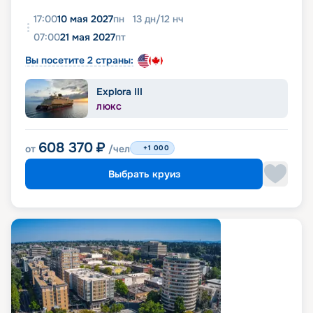
17:00
10 мая 2027
пн
13
дн
/
12
нч
07:00
21 мая 2027
пт
Вы посетите 2 страны:
Explora III
ЛЮКС
608 370
₽
от
/чел
+1 000
Выбрать круиз