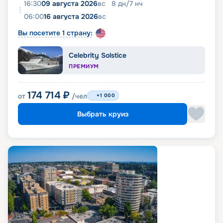
16:30
09 августа 2026
вс
8
дн
/
7
нч
06:00
16 августа 2026
вс
Вы посетите 1 страну:
Celebrity Solstice
ПРЕМИУМ
174 714
₽
от
/чел
+1 000
Выбрать круиз