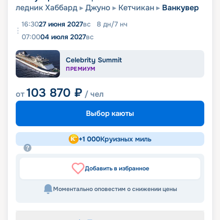
ледник Хаббард
Джуно
Кетчикан
Ванкувер
16:30
27 июня 2027
вс
8
дн
/
7
нч
07:00
04 июля 2027
вс
Celebrity Summit
ПРЕМИУМ
103 870
₽
от
/ чел
Выбор каюты
+
1 000
Круизных миль
Добавить в избранное
Моментально оповестим о снижении цены