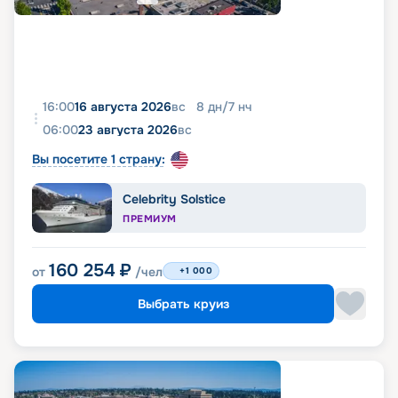
16:00
16 августа 2026
вс
8
дн
/
7
нч
06:00
23 августа 2026
вс
Вы посетите 1 страну:
Celebrity Solstice
ПРЕМИУМ
160 254
₽
от
/чел
+1 000
Выбрать круиз