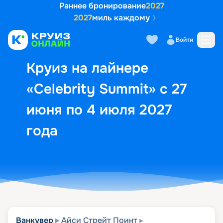
Раннее бронирование
2027
2027
миль каждому
Описание
Выбор кают
Маршрут и экск
Войти
Круиз на лайнере
«Celebrity Summit» с 27
июня по 4 июля 2027
года
Ванкувер
Айси Стрейт Поинт