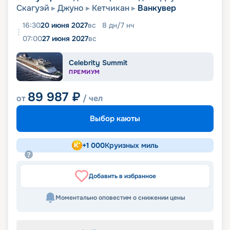
Скагуэй
Джуно
Кетчикан
Ванкувер
16:30
20 июня 2027
вс
8
дн
/
7
нч
07:00
27 июня 2027
вс
Celebrity Summit
ПРЕМИУМ
89 987
₽
от
/ чел
Выбор каюты
+
1 000
Круизных миль
Добавить в избранное
Моментально оповестим о снижении цены