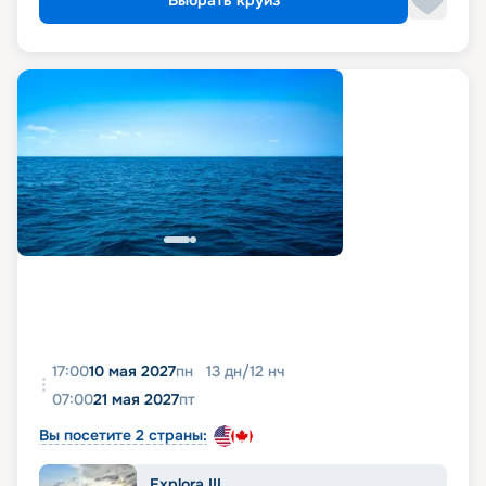
Выбрать круиз
17:00
10 мая 2027
пн
13
дн
/
12
нч
07:00
21 мая 2027
пт
Вы посетите 2 страны:
Explora III