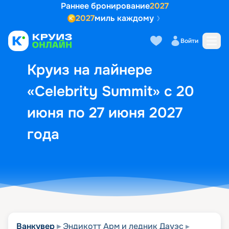
Раннее бронирование
2027
2027
миль каждому
Описание
Выбор кают
Маршрут и экск
Войти
Круиз на лайнере
«Celebrity Summit» с 20
июня по 27 июня 2027
года
Ванкувер
Эндикотт Арм и ледник Дауэс