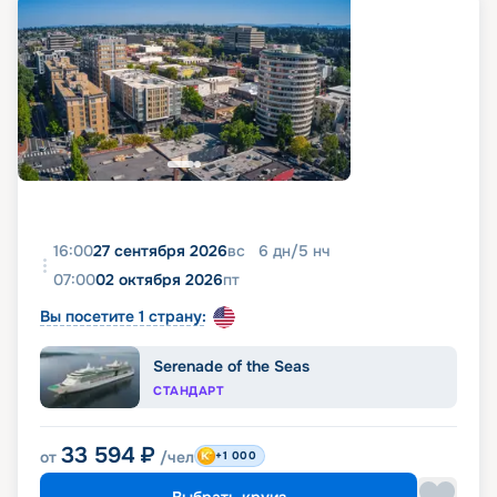
16:00
27 сентября 2026
вс
6
дн
/
5
нч
07:00
02 октября 2026
пт
Вы посетите 1 страну:
Serenade of the Seas
СТАНДАРТ
33 594
₽
от
/чел
+1 000