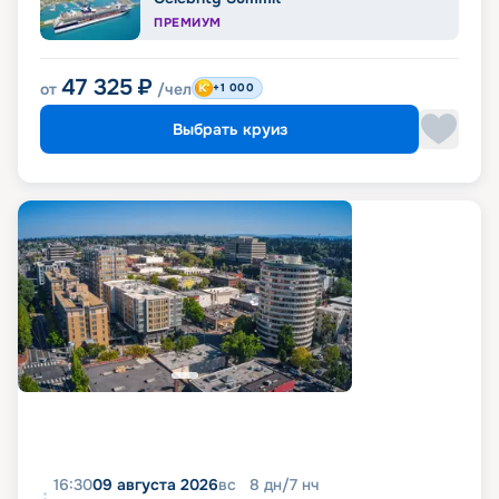
ПРЕМИУМ
47 325
₽
от
/чел
+1 000
Выбрать круиз
16:30
09 августа 2026
вс
8
дн
/
7
нч