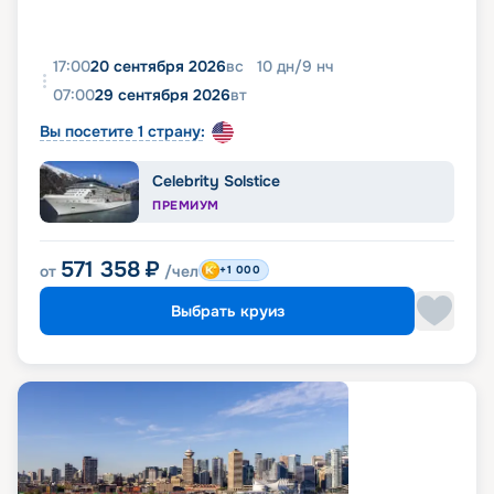
17:00
20 сентября 2026
вс
10
дн
/
9
нч
07:00
29 сентября 2026
вт
Вы посетите 1 страну:
Celebrity Solstice
ПРЕМИУМ
571 358
₽
от
/чел
+1 000
Выбрать круиз