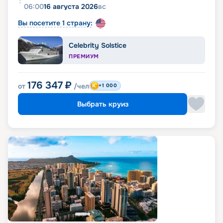
06:00
16 августа 2026
вс
Вы посетите 1 страну:
Celebrity Solstice
ПРЕМИУМ
176 347
₽
от
/чел
+1 000
Выбрать круиз