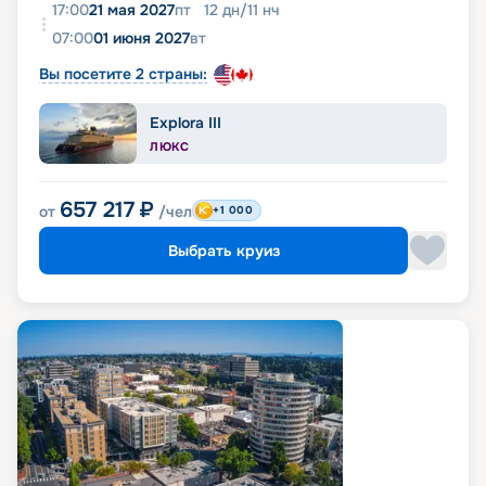
17:00
21 мая 2027
пт
12
дн
/
11
нч
07:00
01 июня 2027
вт
Вы посетите 2 страны:
Explora III
ЛЮКС
657 217
₽
от
/чел
+1 000
Выбрать круиз