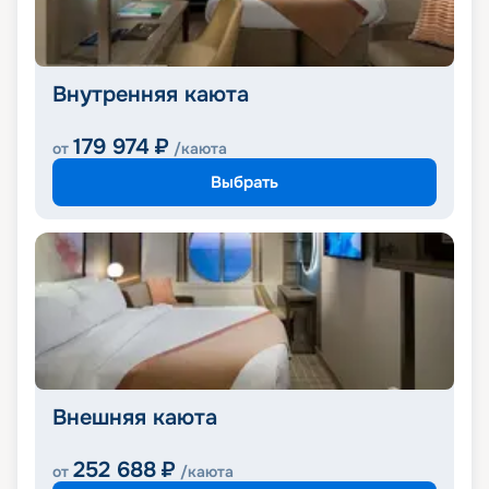
Внутренняя каюта
179 974
₽
от
/каюта
Выбрать
Внешняя каюта
252 688
₽
от
/каюта