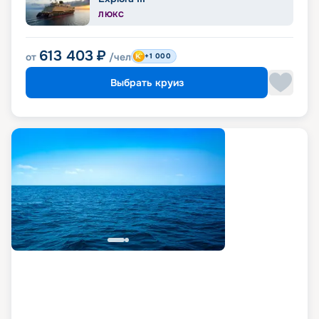
ЛЮКС
613 403
₽
от
/чел
+1 000
Выбрать круиз