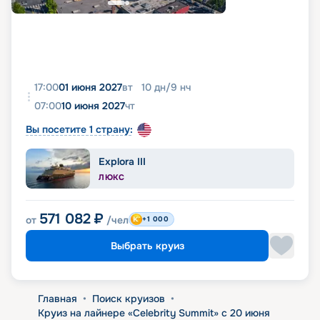
17:00
01 июня 2027
вт
10
дн
/
9
нч
07:00
10 июня 2027
чт
Вы посетите 1 страну:
Explora III
ЛЮКС
571 082
₽
от
/чел
+1 000
Выбрать круиз
Главная
•
Поиск круизов
•
Круиз на лайнере «Celebrity Summit» с 20 июня