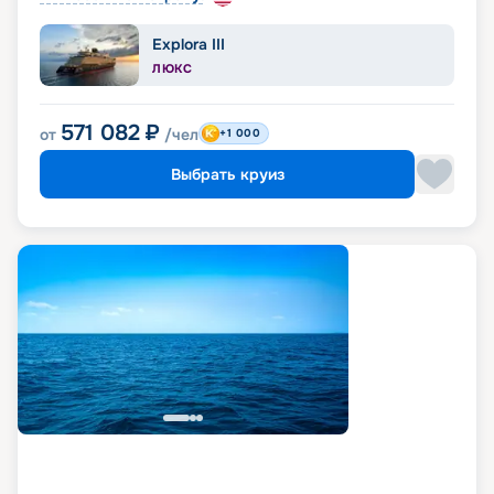
Explora III
ЛЮКС
571 082
₽
от
/чел
+1 000
Выбрать круиз