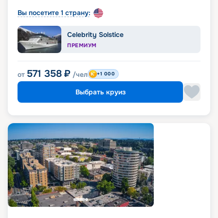
Вы посетите 1 страну:
Celebrity Solstice
ПРЕМИУМ
571 358
₽
от
/чел
+1 000
Выбрать круиз