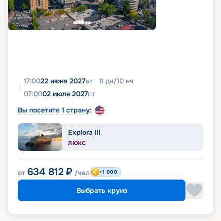
17:00
22 июня 2027
вт
11
дн
/
10
нч
07:00
02 июля 2027
пт
Вы посетите 1 страну:
Explora III
ЛЮКС
634 812
₽
от
/чел
+1 000
Выбрать круиз