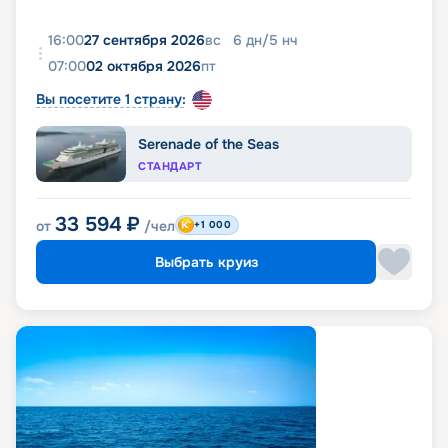
16:00
27 сентября 2026
вс
6
дн
/
5
нч
07:00
02 октября 2026
пт
Вы посетите 1 страну:
Serenade of the Seas
СТАНДАРТ
33 594
₽
от
/чел
+1 000
Выбрать круиз