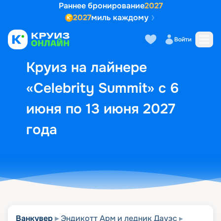
Раннее бронирование
2027
2027
миль каждому
Описание
Выбор кают
Маршрут и экск
Войти
Круиз на лайнере
«Celebrity Summit» с 6
июня по 13 июня 2027
года
Ванкувер
Эндикотт Арм и ледник Дауэс