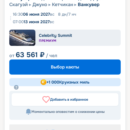
Скагуэй
Джуно
Кетчикан
Ванкувер
16:30
06 июня 2027
вс
8
дн
/
7
нч
07:00
13 июня 2027
вс
Celebrity Summit
ПРЕМИУМ
63 561
₽
от
/ чел
Выбор каюты
+
1 000
Круизных миль
Добавить в избранное
Моментально оповестим о снижении цены