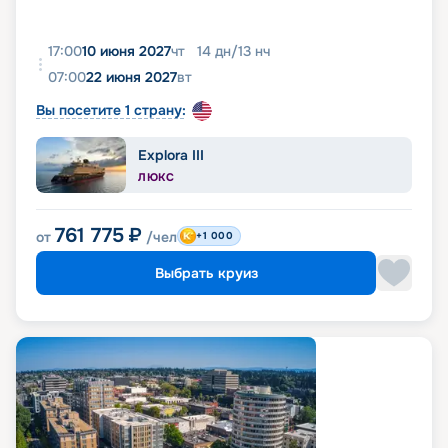
17:00
10 июня 2027
чт
14
дн
/
13
нч
07:00
22 июня 2027
вт
Вы посетите 1 страну:
Explora III
ЛЮКС
761 775
₽
от
/чел
+1 000
Выбрать круиз