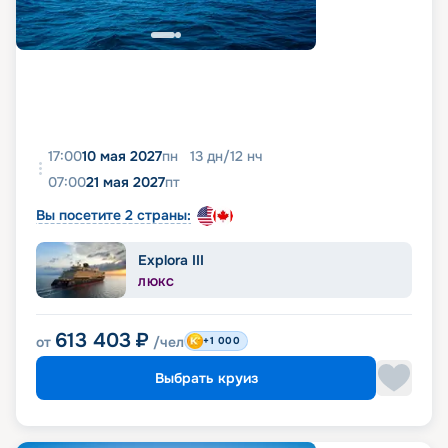
17:00
10 мая 2027
пн
13
дн
/
12
нч
07:00
21 мая 2027
пт
Вы посетите 2 страны:
Explora III
ЛЮКС
613 403
₽
от
/чел
+1 000
Выбрать круиз