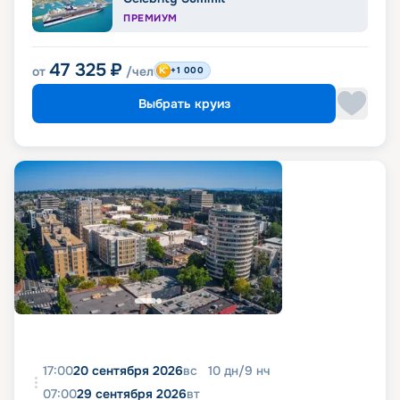
ПРЕМИУМ
47 325
₽
от
/чел
+1 000
Выбрать круиз
17:00
20 сентября 2026
вс
10
дн
/
9
нч
07:00
29 сентября 2026
вт