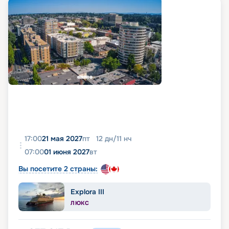
17:00
21 мая 2027
пт
12
дн
/
11
нч
07:00
01 июня 2027
вт
Вы посетите 2 страны:
Explora III
ЛЮКС