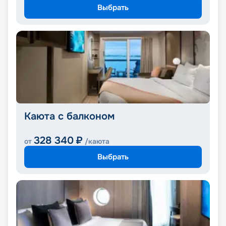
Выбрать
Каюта с балконом
328 340
₽
от
/каюта
Выбрать