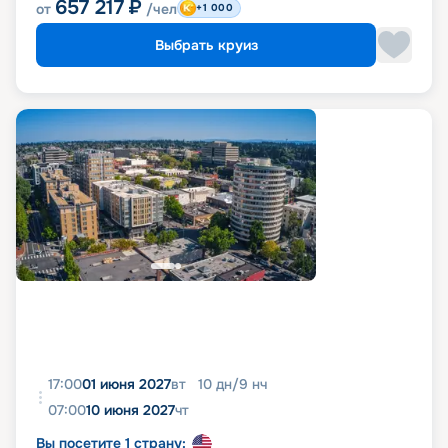
657 217
₽
от
/чел
+1 000
Выбрать круиз
17:00
01 июня 2027
вт
10
дн
/
9
нч
07:00
10 июня 2027
чт
Вы посетите 1 страну: