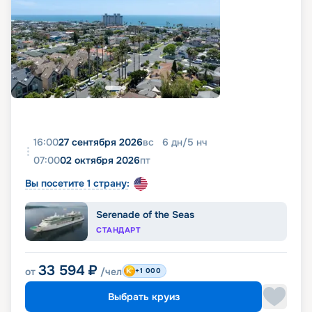
16:00
27 сентября 2026
вс
6
дн
/
5
нч
07:00
02 октября 2026
пт
Вы посетите 1 страну:
Serenade of the Seas
СТАНДАРТ
33 594
₽
от
/чел
+1 000
Выбрать круиз