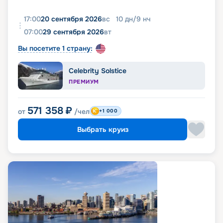
17:00
20 сентября 2026
вс
10
дн
/
9
нч
07:00
29 сентября 2026
вт
Вы посетите 1 страну:
Celebrity Solstice
ПРЕМИУМ
571 358
₽
от
/чел
+1 000
Выбрать круиз