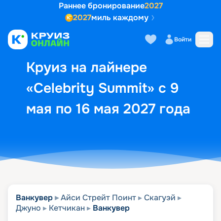
Раннее бронирование
2027
2027
миль каждому
Описание
Выбор кают
Маршрут и экск
Войти
Круиз на лайнере
«Celebrity Summit» с 9
мая по 16 мая 2027 года
Ванкувер
Айси Стрейт Поинт
Скагуэй
Джуно
Кетчикан
Ванкувер