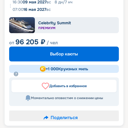
16:30
09 мая 2027
вс
8
дн
/
7
нч
07:00
16 мая 2027
вс
Celebrity Summit
ПРЕМИУМ
96 205
₽
от
/ чел
Выбор каюты
+
1 000
Круизных миль
Добавить в избранное
Моментально оповестим о снижении цены
Поделиться