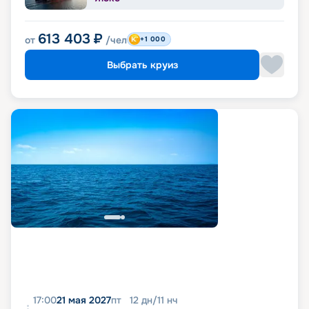
613 403
₽
от
/чел
+1 000
Выбрать круиз
17:00
21 мая 2027
пт
12
дн
/
11
нч