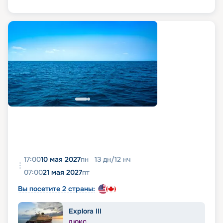
17:00
10 мая 2027
пн
13
дн
/
12
нч
07:00
21 мая 2027
пт
Вы посетите 2 страны:
Explora III
ЛЮКС