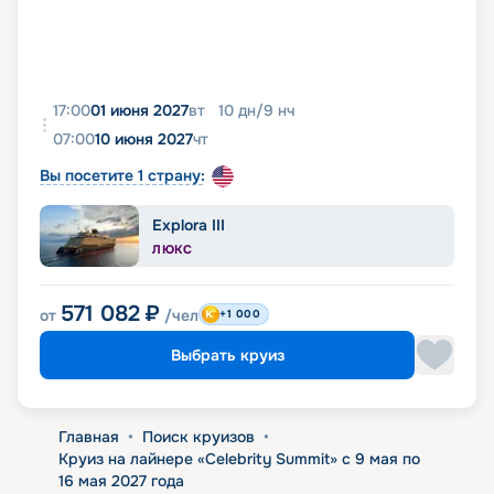
17:00
01 июня 2027
вт
10
дн
/
9
нч
07:00
10 июня 2027
чт
Вы посетите 1 страну:
Explora III
ЛЮКС
571 082
₽
от
/чел
+1 000
Выбрать круиз
Главная
•
Поиск круизов
•
Круиз на лайнере «Celebrity Summit» с 9 мая по
16 мая 2027 года