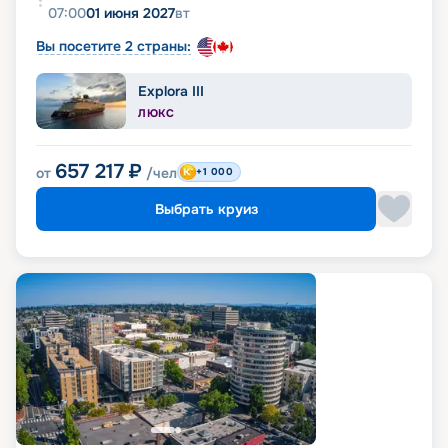
07:00
01 июня 2027
вт
Вы посетите 2 страны:
Explora III
ЛЮКС
657 217
₽
от
/чел
+1 000
Выбрать круиз