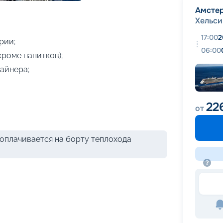
+
15
фотографий
Амсте
Хельси
17:00
2
рии;
06:00
кроме напитков);
айнера;
22
от
оплачивается на борту теплохода