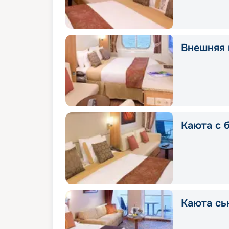
Внешняя 
Каюта с 
Каюта сь