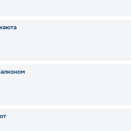
каюта
балконом
ют