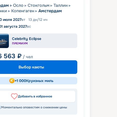
рдам
Осло
Стокгольм
Таллин
нки
Копенгаген
Амстердам
0 июля 2027
вт
13
дн
/
12
нч
01 августа 2027
вс
Celebrity Eclipse
ПРЕМИУМ
6 563
₽
/ чел
Выбор каюты
+
1 000
Круизных миль
Добавить в избранное
Моментально оповестим о снижении цены