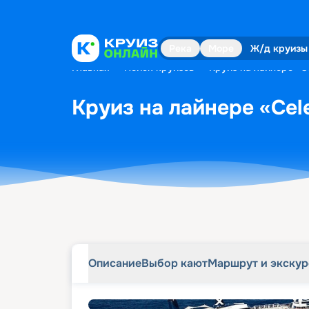
Описание
Выбор кают
Маршрут и экску
Река
Море
Ж/д круизы
Главная
•
Поиск круизов
•
Круиз на лайнере «Ce
Круиз на лайнере «Cele
Описание
Выбор кают
Маршрут и экску