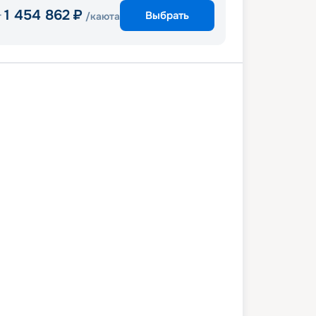
1 454 862
₽
Выбрать
т
/каюта
рдам
Осло
Стокгольм
Таллин
нки
Копенгаген
Амстердам
0 июля 2027
вт
13
дн
/
12
нч
01 августа 2027
вс
Celebrity Eclipse
ПРЕМИУМ
6 563
₽
/ чел
Выбор каюты
+
1 000
Круизных миль