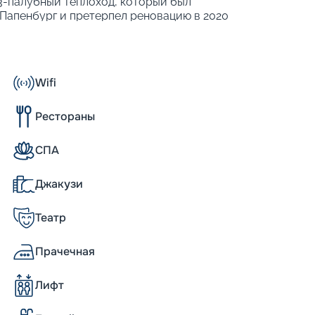
 13-палубный теплоход, который был
 Папенбург и претерпел реновацию в 2020
которые смогут разместиться в 1425
. В 2017 году корабль получил 4-е место в
ших судов.
Wifi
Рестораны
 только разместить на нем большое
ест для ужинов и развлечений, включая два
на и отдельное пространство для ночного
СПА
ические процедуры. Вы сможете
массаж и различные процедуры по уходу за
Джакузи
лены грязевые ванны, различные виды
и многие другие процедуры. В фитнес-
Театр
персональным тренером.
т посетить масштабные шоу в стиле
кли, цирковые представления на главной
Прачечная
ссах по созданию изделий из стекла.
Лифт