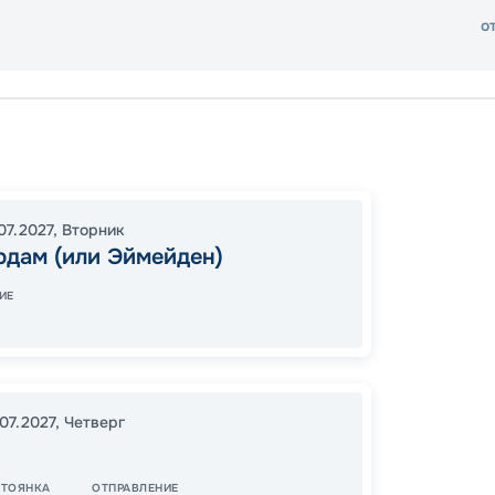
о
Амсте
Хельси
17:00
2
07.2027
,
Вторник
рдам (или Эймейден)
06:00
ИЕ
22
от
.07.2027
,
Четверг
СТОЯНКА
ОТПРАВЛЕНИЕ