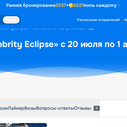
Раннее бронирование
2027
+
2027
миль каждому
рсии
Лайнер
Визы
Вопросы-ответы
Отзывы
0
Яхты
Расписание отправлений
А
lebrity Eclipse» с 20 июля по 1 августа 2027 года
brity Eclipse» с 20 июля по 1 
рсии
Лайнер
Визы
Вопросы-ответы
Отзывы
0