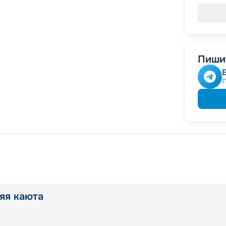
Пишит
яя каюта