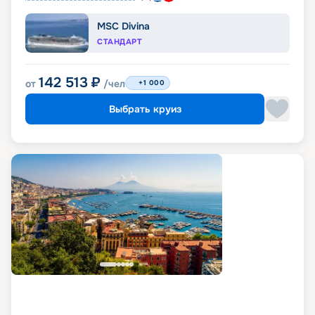
MSC Divina
СТАНДАРТ
142 513
₽
от
/чел
+1 000
Выбрать круиз