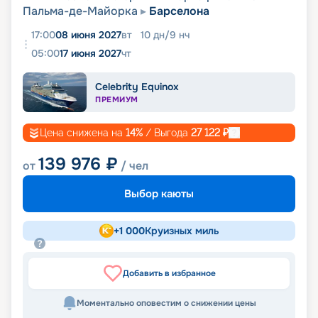
Пальма-де-Майорка
Барселона
17:00
08 июня 2027
вт
10
дн
/
9
нч
05:00
17 июня 2027
чт
Celebrity Equinox
ПРЕМИУМ
Цена снижена на
14
%
/ Выгода
27 122
₽
139 976
₽
от
/ чел
Выбор каюты
+
1 000
Круизных миль
Добавить в избранное
Моментально оповестим о снижении цены