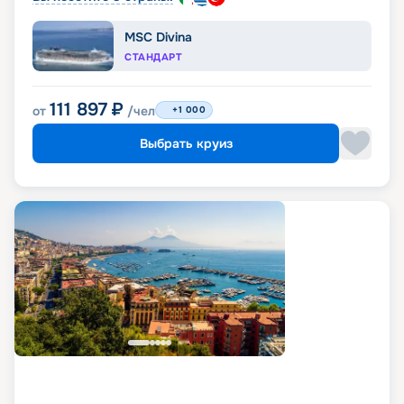
MSC Divina
СТАНДАРТ
111 897
₽
от
/чел
+1 000
Выбрать круиз