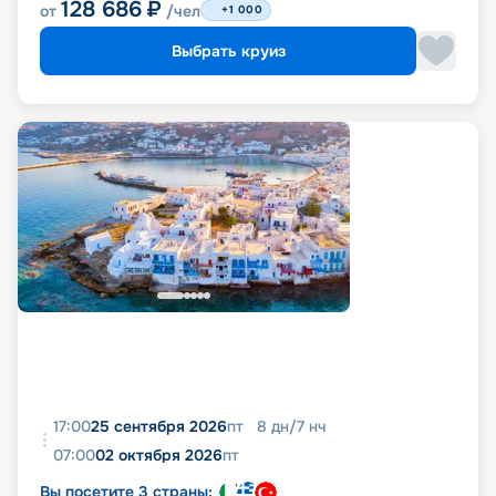
128 686
₽
от
/чел
+1 000
Выбрать круиз
17:00
25 сентября 2026
пт
8
дн
/
7
нч
07:00
02 октября 2026
пт
Вы посетите 3 страны: