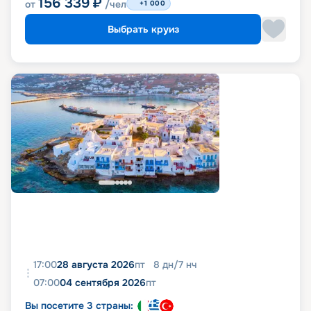
156 339
₽
от
/чел
+1 000
Выбрать круиз
17:00
28 августа 2026
пт
8
дн
/
7
нч
07:00
04 сентября 2026
пт
Вы посетите 3 страны: