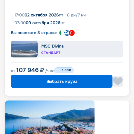
17:00
02 октября 2026
пт
8
дн
/
7
нч
07:00
09 октября 2026
пт
Вы посетите 3 страны:
MSC Divina
СТАНДАРТ
107 946
₽
от
/чел
+1 000
Выбрать круиз