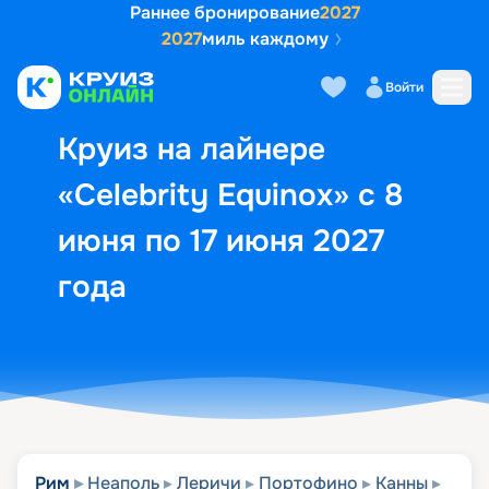
Раннее бронирование
2027
2027
миль каждому
Описание
Выбор кают
Маршрут и экск
Войти
Круиз на лайнере
«Celebrity Equinox» с 8
июня по 17 июня 2027
года
Рим
Неаполь
Леричи
Портофино
Канны