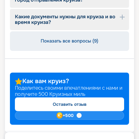
Питание
Какие документы нужны для круиза и во
Celebrity Equinox – это настоящий рай для
время круиза?
гурманов. На борту действует главный ресторан
Silhouette с возможностью заказа диетических
блюд и здорового питания, 4 альтернативных
Показать все вопросы (9)
ресторана, 8 баров и винотека, 5 кафе. Гости не
ограничены в выборе. Здесь можно питаться в
статусных ресторанах, где столик нужно
бронировать заранее, пробуя изысканные
творения авторства знаменитых шеф-поваров.
При желании ничто не помешает гостю
насладиться континентальной или национальной
Как вам круиз?
кухней или отведать фаст-фуда. Для сладкоежек
Поделитесь своими впечатлениями с нами и
есть возможность посетить уютную итальянскую
получите
500
Круизных миль
кофейню-кондитерскую, а в винотеке и в
многочисленных барах можно продегустировать
Оставить отзыв
оригинальные и традиционные напитки и
+
500
коктейли.
Развлечения