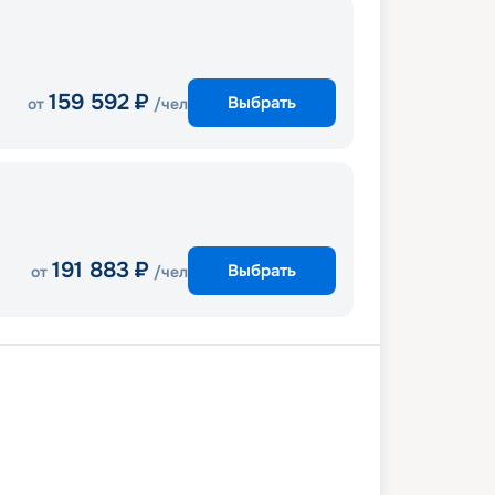
159 592
₽
Выбрать
от
/чел
191 883
₽
Выбрать
от
/чел
Исигаки
Килун
Мияко
Наха
6 декабря 2026
вс
5
дн
/
4
нч
10 декабря 2026
чт