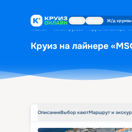
Описание
Выбор кают
Маршрут и экску
Река
Море
Ж/д круизы
Главная
•
Поиск круизов
•
Круиз на лайнере «MS
Круиз на лайнере «MSC
Описание
Выбор кают
Маршрут и экску