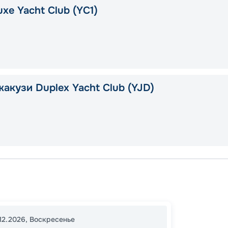
xe Yacht Club (YC1)
жакузи Duplex Yacht Club (YJD)
Наха
19:00
0
12.2026
,
Воскресенье
07:00