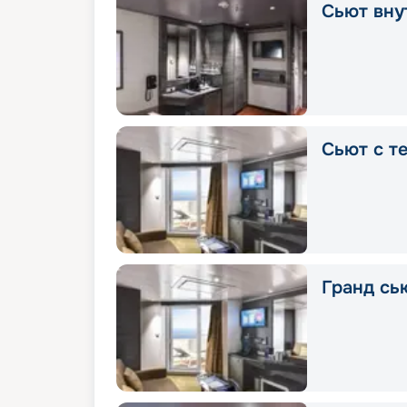
Сьют вну
Сьют с т
Гранд сь