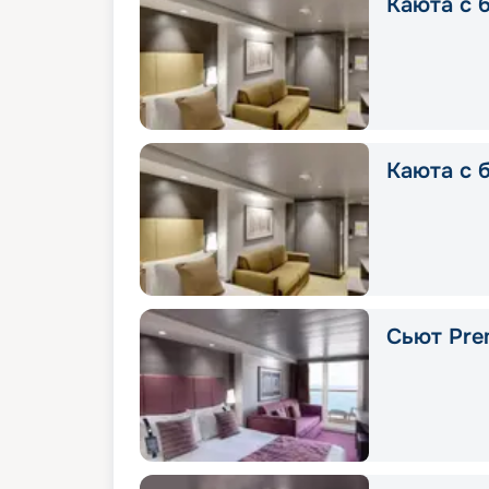
Каюта с б
Каюта с б
Сьют Pre