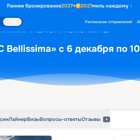
Раннее бронирование
2027
+
2027
миль каждому
рсии
Лайнер
Визы
Вопросы-ответы
Отзывы
6
Яхты
Расписание отправлений
А
C Bellissima» с 6 декабря по 10 декабря 2026 года
 Bellissima» с 6 декабря по 1
рсии
Лайнер
Визы
Вопросы-ответы
Отзывы
6