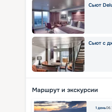
Сьют Delu
Сьют с д
Маршрут и экскурсии
1
день
06.