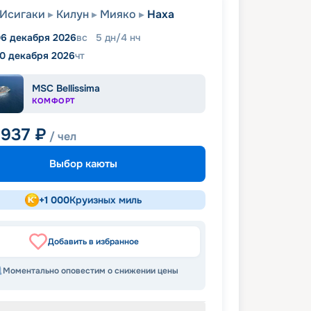
Исигаки
Килун
Мияко
Наха
6 декабря 2026
вс
5
дн
/
4
нч
10 декабря 2026
чт
MSC Bellissima
КОМФОРТ
 937
₽
/ чел
Выбор каюты
+
1 000
Круизных миль
Добавить в избранное
Моментально оповестим о снижении цены