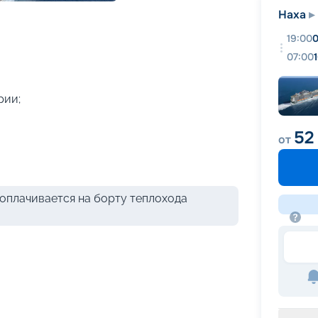
+
31
фотографий
Наха
19:00
0
07:00
рии;
52
от
оплачивается на борту теплохода