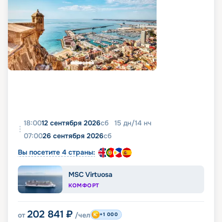
18:00
12 сентября 2026
сб
15
дн
/
14
нч
07:00
26 сентября 2026
сб
Вы посетите 4 страны:
MSC Virtuosa
КОМФОРТ
202 841
₽
от
/чел
+1 000