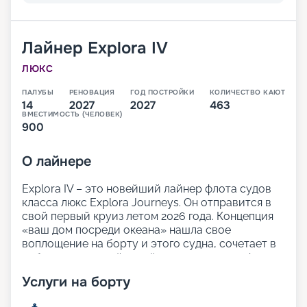
Лайнер
Explora IV
ЛЮКС
ПАЛУБЫ
РЕНОВАЦИЯ
ГОД ПОСТРОЙКИ
КОЛИЧЕСТВО КАЮТ
14
2027
2027
463
ВМЕСТИМОСТЬ (ЧЕЛОВЕК)
900
О
лайнере
Explora IV – это новейший лайнер флота судов
класса люкс Explora Journeys. Он отправится в
свой первый круиз летом 2026 года. Концепция
«ваш дом посреди океана» нашла свое
воплощение на борту и этого судна, сочетает в
себе продуманный дизайн и легкую атмосферу
изысканной элегантности. Просторные открытые
Услуги на борту
палубы и множество зон для отдыха позволят
гостям лайнера расслабиться и насладиться