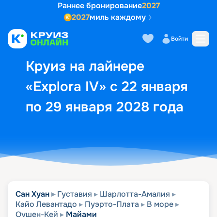
Раннее бронирование
2027
2027
миль каждому
Описание
Выбор кают
Маршрут и экск
Войти
Круиз на лайнере
«Explora IV» с 22 января
по 29 января 2028 года
Сан Хуан
Густавия
Шарлотта-Амалия
Кайо Левантадо
Пуэрто-Плата
В море
Оушен-Кей
Майами