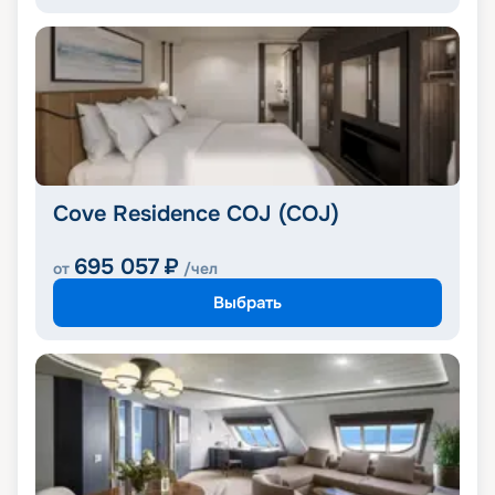
Cove Residence COJ (COJ)
695 057
₽
от
/чел
Выбрать