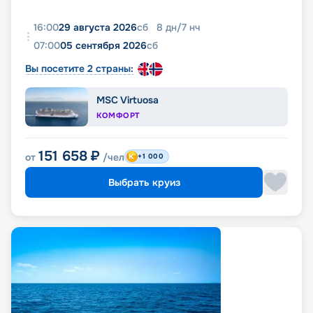
16:00
29 августа 2026
сб
8
дн
/
7
нч
07:00
05 сентября 2026
сб
Вы посетите 2 страны:
MSC Virtuosa
КОМФОРТ
151 658
₽
от
/чел
+1 000
Выбрать круиз