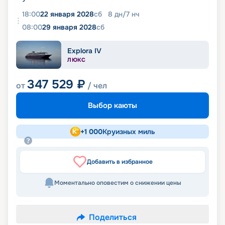
18:00
22 января 2028
сб
8
дн
/
7
нч
08:00
29 января 2028
сб
Explora IV
ЛЮКС
347 529
₽
от
/ чел
Выбор каюты
+
1 000
Круизных миль
Добавить в избранное
Моментально оповестим о снижении цены
Поделиться