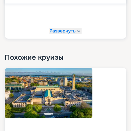
Галерея искусств;
Детский клуб Nautilus.
Галерея The Journey – более 30 специально
отобранных брендов, впечатляющих своим
Развернуть
разнообразием;
Четыре эксклюзивных флагманских бутика от
самых востребованных мировых брендов класса
люкс.
Похожие круизы