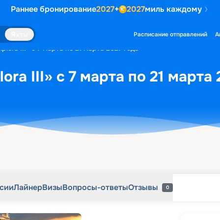
Раннее бронирование
2027
+
2027
миль каждому
рсии
Лайнер
Визы
Вопросы-ответы
Отзывы
0
Яхты
Расписание отправлений
А
lora III» с 7 марта по 21 марта 2027 года
ora III» с 7 марта по 21 марта
рсии
Лайнер
Визы
Вопросы-ответы
Отзывы
0