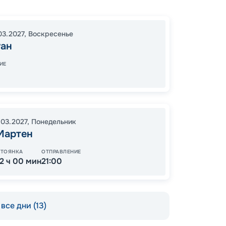
Сан Ху
Густав
В море
03.2027
,
Воскресенье
Прови
уан
Пуэнт-
18:00
0
ИЕ
08:00
.03.2027
,
Понедельник
73
Мартен
от
СТОЯНКА
ОТПРАВЛЕНИЕ
12 ч 00 мин
21:00
все дни (13)