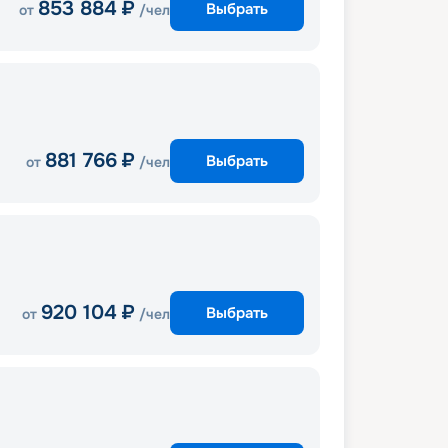
853 884
₽
Выбрать
от
/чел
881 766
₽
Выбрать
от
/чел
920 104
₽
Выбрать
от
/чел