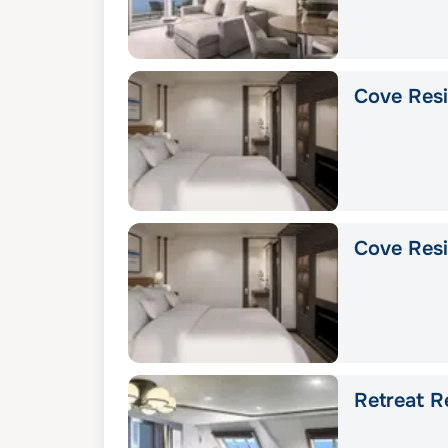
Cove Res
Cove Res
Retreat R