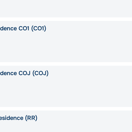
idence CO1 (CO1)
idence COJ (COJ)
esidence (RR)