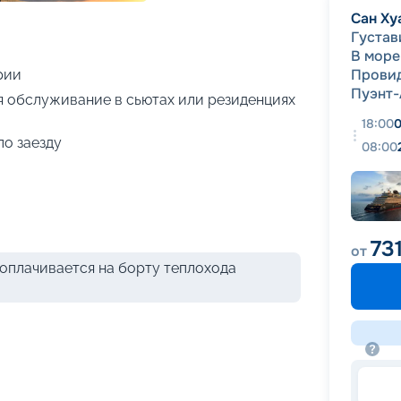
+
19
фотографий
Сан Ху
Густав
В море
Прови
рии
Пуэнт-
я обслуживание в сьютах или резиденциях
18:00
0
по заезду
08:00
73
от
оплачивается на борту теплохода