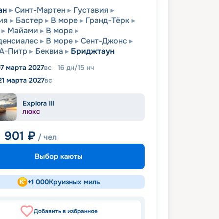
ан
Синт-Мартен
Густавия
ия
Бастер
В море
Гранд-Тёрк
Майами
В море
денсиалес
В море
Сент-Джонс
А-Питр
Беквиа
Бриджтаун
7 марта 2027
вс
16
дн
/
15
нч
21 марта 2027
вс
Explora III
ЛЮКС
1 901
₽
/ чел
Выбор каюты
+
1 000
Круизных миль
Добавить в избранное