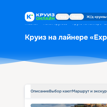
Описание
Выбор кают
Маршрут и экску
Река
Море
Ж/д круизы
Главная
•
Поиск круизов
•
Круиз на лайнере «Exp
Круиз на лайнере «Expl
Описание
Выбор кают
Маршрут и экску