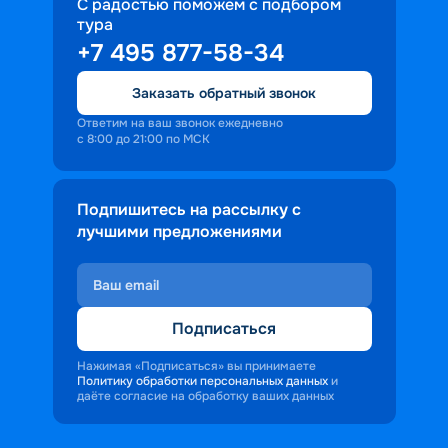
профессиональное обслуживание, 
С радостью поможем с подбором
тура
доброжелательность и заинтересованность 
+7 495 877-58-34
персонала корабля в каждом госте.
Ступая на борт теплохода, пассажиры 
Заказать обратный звонок
попадают в совершенно иную атмосферу, 
где властвует тяга к приключениям и 
Ответим на ваш звонок ежедневно
с 8:00 до 21:00 по МСК
открытиям.
Подпишитесь на рассылку с
лучшими предложениями
Подписаться
Нажимая «Подписаться» вы принимаете
Политику обработки персональных данных
и
даёте согласие на обработку ваших данных