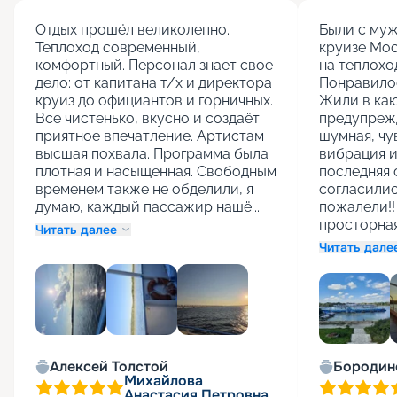
Отдых прошёл великолепно. 
Были с муж
Теплоход современный, 
круизе Мос
комфортный. Персонал знает свое 
на теплоход
дело: от капитана т/х и директора 
Понравилос
круиз до официантов и горничных. 
Жили в каю
Все чистенько, вкусно и создаёт 
предупрежд
приятное впечатление. Артистам 
шумная, чу
высшая похвала. Программа была 
вибрация и 
плотная и насыщенная. Свободным 
последняя 
временем также не обделили, я 
согласились
думаю, каждый пассажир нашё...
пожалели!! 
просторная 
Читать далее
Читать дале
Алексей Толстой
Бородин
Михайлова
Анастасия Петровна