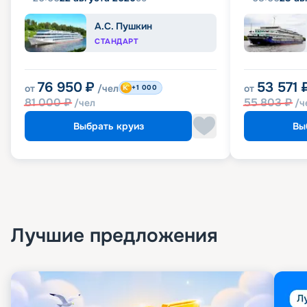
А.С. Пушкин
СТАНДАРТ
76 950
₽
53 571
от
/чел
от
+1 000
81 000
₽
55 803
₽
/чел
/ч
Выбрать круиз
Вы
Лучшие предложения