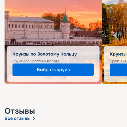
Круизы по Золотому Кольцу
Круизы
Круизы по Золотому Кольцу
Круизы на
Выбрать круиз
Отзывы
Все отзывы