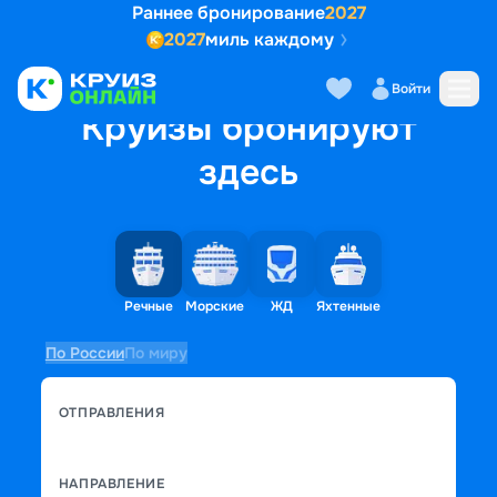
Раннее бронирование
2027
2027
миль каждому
Войти
Круизы бронируют
здесь
Речные
Морские
ЖД
Яхтенные
По России
По миру
ОТПРАВЛЕНИЯ
НАПРАВЛЕНИЕ