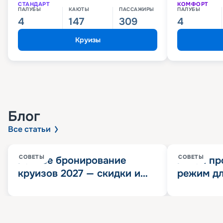
СТАНДАРТ
КОМФОРТ
ПАЛУБЫ
КАЮТЫ
ПАССАЖИРЫ
ПАЛУБЫ
4
147
309
4
Круизы
Блог
Все статьи
СОВЕТЫ
СОВЕТЫ
Раннее бронирование
Китай пр
круизов 2027 — скидки и
режим дл
розыгрыш 100 000
конца 202
Круизных миль
значит?