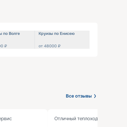
ы по Волге
Круизы по Енисею
00
₽
от
48000
₽
Все отзывы
рвис

Отличный теплоход с хорошим 