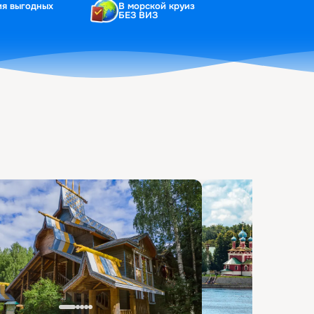
ия выгодных
В морской круиз
БЕЗ ВИЗ