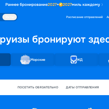
Раннее бронирование
2027
+
2027
миль каждому
Яхты
Расписание отправлений
А
руизы бронируют
зде
Морские
ЖД
ПОСЕТИТЬ ОБЯЗАТЕЛЬНО
ДАТЫ ОТПРАВЛЕНИЯ