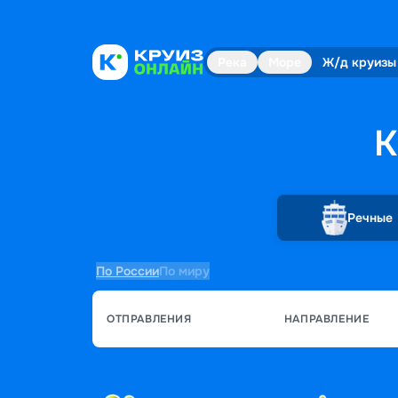
Река
Море
Ж/д круизы
К
Речные
По России
По миру
ОТПРАВЛЕНИЯ
НАПРАВЛЕНИЕ