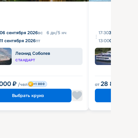
06 сентября 2026
вс
6
дн
/
5
нч
17:30
31 августа 20
11 сентября 2026
пт
13:00
04 сентября 
Леонид Соболев
Башк
СТАНДАРТ
ЭКОН
 000
₽
28 800
₽
/чел
от
/чел
+1 000
Выбрать круиз
Выбрат