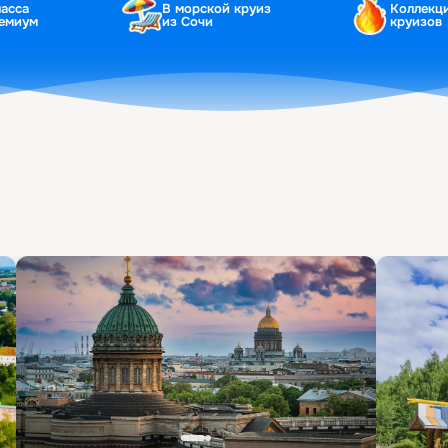
ласса
В морской круиз
Коллекц
ремиум
из Сочи
круизов