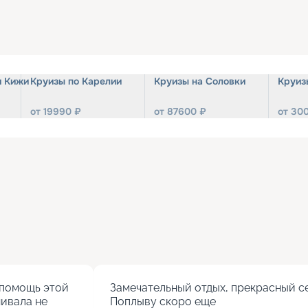
и Кижи
Круизы по Карелии
Круизы на Соловки
Круиз
от
19990
₽
от
87600
₽
от
30
помощь этой 
Замечательный отдых, прекрасный се
ивала не 
Поплыву скоро еще
