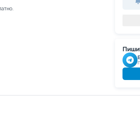
латно.
Пишит