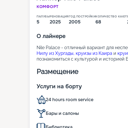
КОМФОРТ
ПАЛУБЫ
РЕНОВАЦИЯ
ГОД ПОСТРОЙКИ
КОЛИЧЕСТВО КАЮТ
5
2025
2005
68
О
лайнере
Nile Palace - отличный вариант для нес
Нилу из Хургады,
круизы из Каира
и
круи
познакомиться с культурой и историей Е
Размещение
На борту находятся просторные каюты с
Услуги на борту
рекой. В каждой каюте есть:
кондиционер,
24 hours room service
ванная с душем,
мини-бар,
телевизор,
Бары и салоны
сейф,
ежедневная уборка.
Библиотека