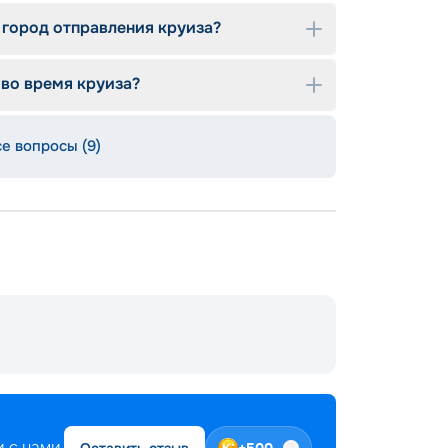
 город отправления круиза?
 во время круиза?
;
се вопросы (9)
 с нами