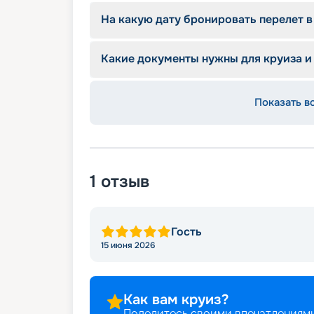
Лаундж бар;
На какую дату бронировать перелет в
Бар у бассейна;
Бассейн с шезлонгами;
Читальный зал;
Какие документы нужны для круиза и
Тренажерный зал под открытым небом
Массажный кабинет;
Медицинский кабинет;
Показать в
Сувенирные магазины;
Прачечная;
Wi-Fi;
Стойка регистрации 24 часа.
1
отзыв
Гость
15 июня 2026
Как вам круиз?
Поделитесь своими впечатлениями