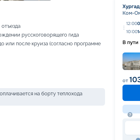
+
19
фотографий
Хургад
Ком-О
12:00
0
 отъезда
10:00
1
ождении русскоговорящего гида
В пути
до или после круиза (согласно программе
10
от
оплачивается на борту теплохода