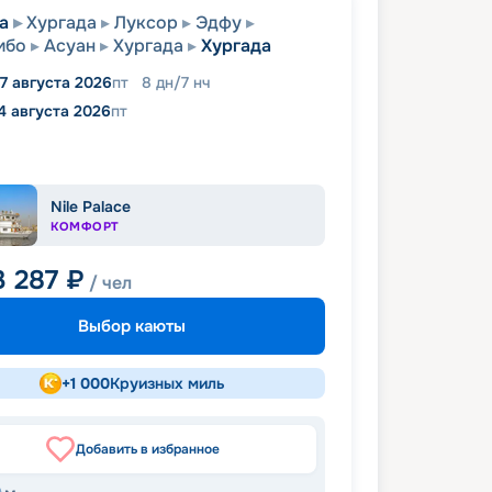
а
Хургада
Луксор
Эдфу
мбо
Асуан
Хургада
Хургада
7 августа 2026
пт
8
дн
/
7
нч
4 августа 2026
пт
Nile Palace
КОМФОРТ
3 287
₽
/ чел
Выбор каюты
+
1 000
Круизных миль
Добавить в избранное