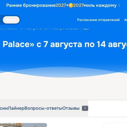
Раннее бронирование
2027
+
2027
миль каждому
рсии
Лайнер
Вопросы-ответы
Отзывы
1
Яхты
Расписание отправлений
А
le Palace» с 7 августа по 14 августа 2026 года
 Palace» с 7 августа по 14 авг
рсии
Лайнер
Вопросы-ответы
Отзывы
1