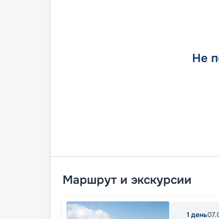
Не п
Маршрут и экскурсии
1
день
07.