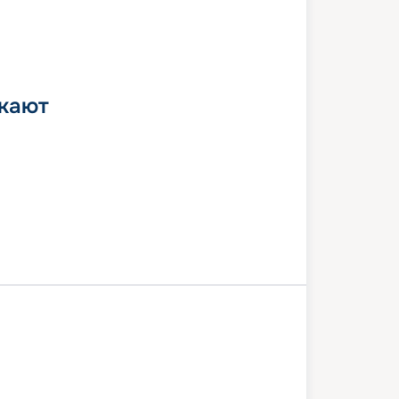
 кают
а
Хургада
Луксор
Эдфу
мбо
Асуан
Хургада
Хургада
7 августа 2026
пт
8
дн
/
7
нч