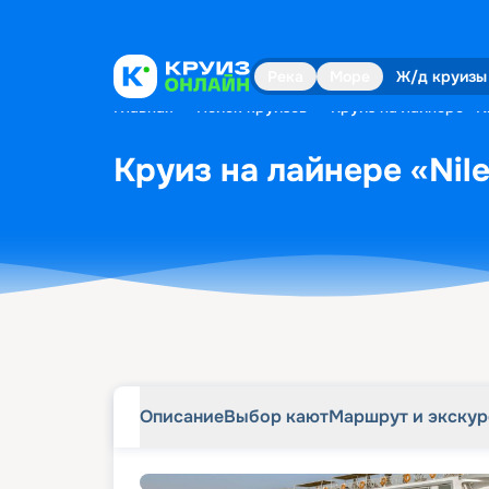
Описание
Выбор кают
Маршрут и экску
Река
Море
Ж/д круизы
Главная
•
Поиск круизов
•
Круиз на лайнере «Ni
Круиз на лайнере «Nile
Описание
Выбор кают
Маршрут и экску