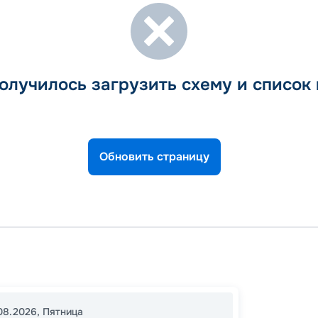
олучилось загрузить схему и список
Обновить страницу
Хургад
Ком-О
12:00
0
08.2026
,
Пятница