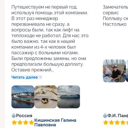
Путешествуем не первый год, 
Замечатель
используя помощь этой компании. 
сервис

В этот раз менеджер 
Поплыву ск
перезванивала не сразу, а 
Настолько 
вопросы были, так как лифт на 
теплоходе не работал. Для нас это 
было важно, так как в нашей 
компании из 4-х человек был 
пассажир с больными ногами. 
Были предложены замены, но они 
предполагали большую доплату. 
Оставив прежний...
Читать далее
+
1
Россия
Ф.И. Пан
Кишинская Галина
Павловна