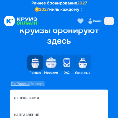
Раннее бронирование
2027
2027
миль каждому
Войти
Круизы бронируют
здесь
Речные
Морские
ЖД
Яхтенные
По России
По миру
ОТПРАВЛЕНИЯ
НАПРАВЛЕНИЕ