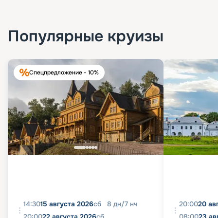
Популярные круизы
Спецпредложение - 10%
14:30
15 августа 2026
сб
8
дн
/
7
нч
20:00
20 ав
20:00
22 августа 2026
сб
08:00
23 ав