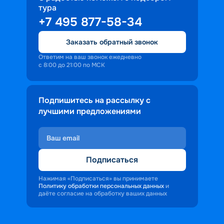
тура
доброжелательность и заинтересованность 
+7 495 877-58-34
персонала корабля в каждом госте.
Ступая на борт теплохода, пассажиры 
Заказать обратный звонок
попадают в совершенно иную атмосферу, 
где властвует тяга к приключениям и 
Ответим на ваш звонок ежедневно
с 8:00 до 21:00 по МСК
открытиям.
Подпишитесь на рассылку с
лучшими предложениями
Подписаться
Нажимая «Подписаться» вы принимаете
Политику обработки персональных данных
и
даёте согласие на обработку ваших данных