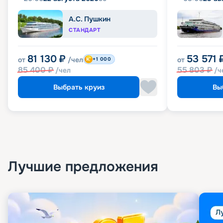
А.С. Пушкин
СТАНДАРТ
81 130
₽
53 571
от
/чел
от
+1 000
85 400
₽
55 803
₽
/чел
/ч
Выбрать круиз
Вы
Лучшие предложения