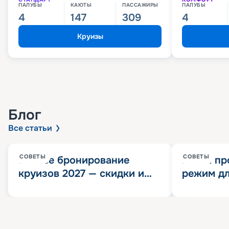
ПАЛУБЫ
КАЮТЫ
ПАССАЖИРЫ
ПАЛУБЫ
4
147
309
4
Круизы
Блог
Все статьи
СОВЕТЫ
СОВЕТЫ
Раннее бронирование
Китай пр
круизов 2027 — скидки и
режим дл
розыгрыш 100 000
конца 202
Круизных миль
значит?