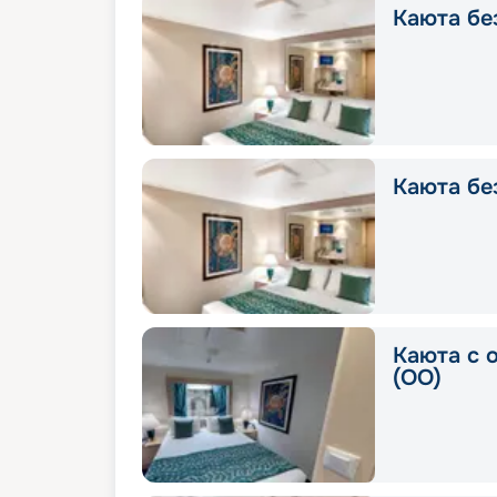
Каюта без
Каюта без
Каюта с 
(OO)