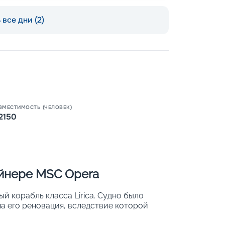
все дни (2)
Пишит
ВМЕСТИМОСТЬ (ЧЕЛОВЕК)
2150
айнере MSC Opera
 корабль класса Lirica. Судно было
ена его реновация, вследствие которой
вместительность: с 2 150 до 2 579.