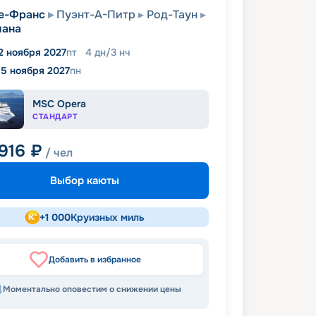
е-Франс
Пуэнт-А-Питр
Род-Таун
мана
2 ноября 2027
пт
4
дн
/
3
нч
15 ноября 2027
пн
MSC Opera
СТАНДАРТ
 916
₽
/ чел
Выбор каюты
+
1 000
Круизных миль
Добавить в избранное
Моментально оповестим о снижении цены