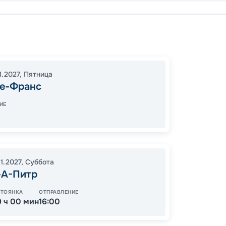
Фор-Д
Ла-Ро
19:00
1
11.2027
,
Пятница
09:00
е-Франс
ИЕ
19
от
11.2027
,
Суббота
-А-Питр
СТОЯНКА
ОТПРАВЛЕНИЕ
9 ч 00 мин
16:00