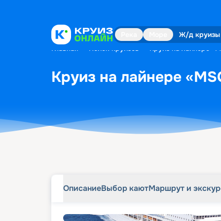
Описание
Выбор кают
Маршрут и экску
Река
Море
Ж/д круизы
Главная
•
Поиск круизов
•
Круиз на лайнере «M
Круиз на лайнере «MSC
Описание
Выбор кают
Маршрут и экску