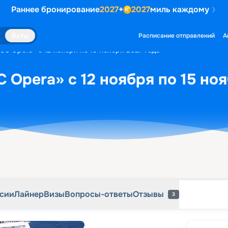
Раннее бронирование
2027
+
2027
миль каждому
рсии
Лайнер
Визы
Вопросы-ответы
Отзывы
3
Яхты
Расписание отправлений
А
SC Opera» с 12 ноября по 15 ноября 2027 года
 Opera» с 12 ноября по 15 ноя
рсии
Лайнер
Визы
Вопросы-ответы
Отзывы
3