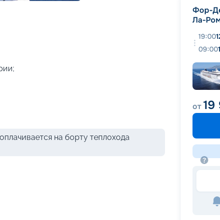
+
49
фотографий
Фор-Д
Ла-Ро
19:00
1
09:00
рии;
19
от
оплачивается на борту теплохода