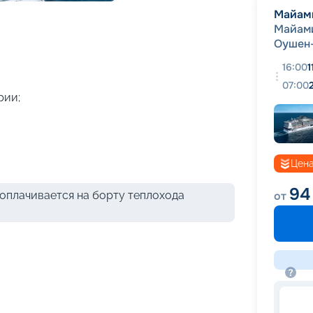
+
44
фотографий
Майам
Майам
Оушен
16:00
1
07:00
рии;
Цена
94
оплачивается на борту теплохода
от