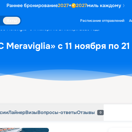
Раннее бронирование
2027
+
2027
миль каждому
рсии
Лайнер
Визы
Вопросы-ответы
Отзывы
0
Яхты
Расписание отправлений
А
C Meraviglia» с 11 ноября по 21 ноября 2026 года
Meraviglia» с 11 ноября по 21
рсии
Лайнер
Визы
Вопросы-ответы
Отзывы
0