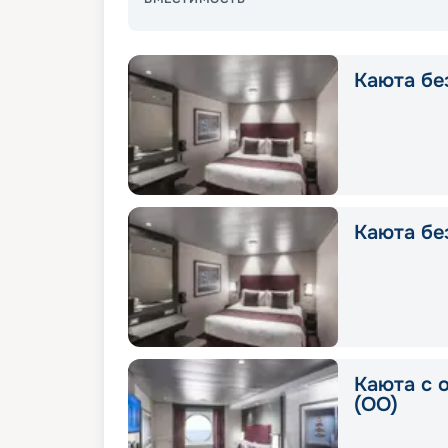
Каюта без
Каюта без
Каюта с 
(OO)