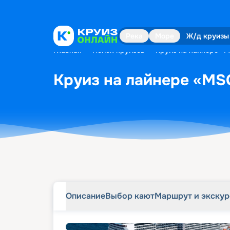
Описание
Выбор кают
Маршрут и экску
Река
Море
Ж/д круизы
Главная
•
Поиск круизов
•
Круиз на лайнере «MS
Круиз на лайнере «MSC 
Описание
Выбор кают
Маршрут и экску