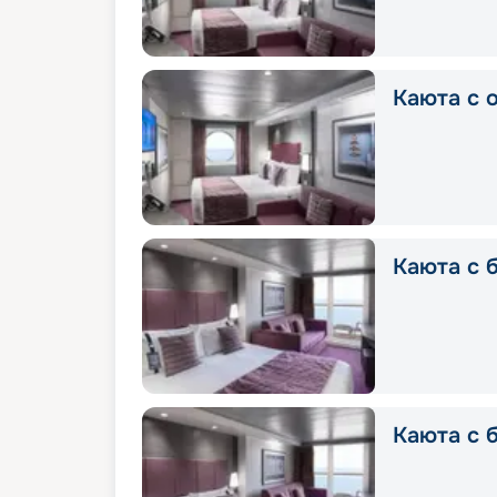
Каюта с о
Каюта с б
Каюта с б