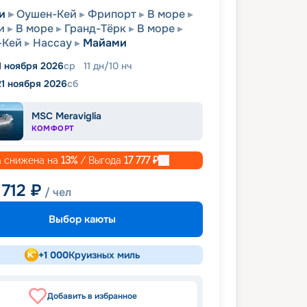
и
Оушен-Кей
Фрипорт
В море
и
В море
Гранд-Тёрк
В море
-Кей
Нассау
Майами
1 ноября 2026
ср
11
дн
/
10
нч
21 ноября 2026
сб
MSC Meraviglia
КОМФОРТ
 снижена на
13
%
/ Выгода
17 777
₽
 712
₽
/ чел
Выбор каюты
+
1 000
Круизных миль
Добавить в избранное