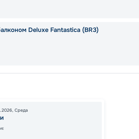
алконом Deluxe Fantastica (BR3)
Майам
Майам
Оушен
11.2026
,
Среда
16:00
1
и
07:00
ИЕ