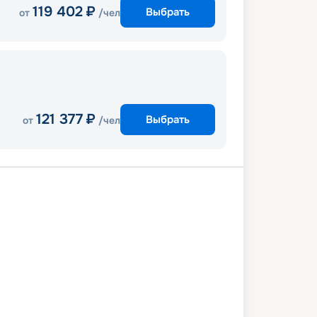
119 402
₽
Выбрать
от
/чел
121 377
₽
Выбрать
от
/чел
и
Оушен-Кей
Фрипорт
В море
и
В море
Гранд-Тёрк
В море
-Кей
Нассау
Майами
1 ноября 2026
ср
11
дн
/
10
нч
21 ноября 2026
сб
MSC Meraviglia