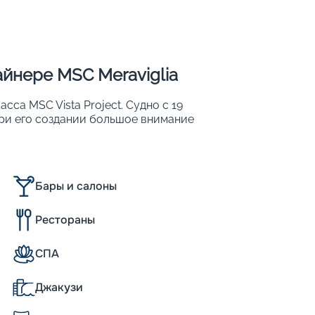
Пишит
йнере MSC Meraviglia
сса MSC Vista Project. Судно с 19
При его создании большое внимание
метры судна:
Бары и салоны
Рестораны
СПА
нному классу флота MSC, был спущен на
Джакузи
 19-палубный мегалайнер отличается
) и уникальными масштабами