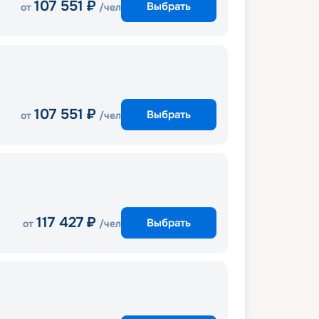
107 551
₽
Выбрать
от
/чел
107 551
₽
Выбрать
от
/чел
117 427
₽
Выбрать
от
/чел