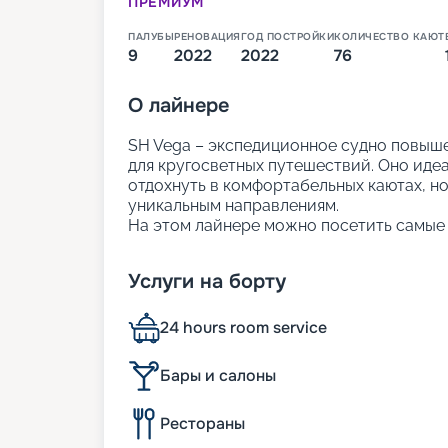
ПРЕМИУМ
ПАЛУБЫ
РЕНОВАЦИЯ
ГОД ПОСТРОЙКИ
КОЛИЧЕСТВО КАЮТ
9
2022
2022
76
О
лайнере
SH Vega – экспедиционное судно повыше
для кругосветных путешествий. Оно идеал
отдохнуть в комфортабельных каютах, но
уникальным направлениям.
На этом лайнере можно посетить самые 
этом наслаждаясь панорамными видами 
стиле скандинавский шик и насыщенной
Услуги на борту
В навигации 2024-2026 года туристы мог
Гренландии, Южной Америке и Карибам.
Аргентина, Антарктида и Чили.
24 hours room service
На нашем сайте вы можете узнать всю 
маршруты и цены на них, виды кают и и
Бары и салоны
можно онлайн.
Рестораны
Размещение на борту