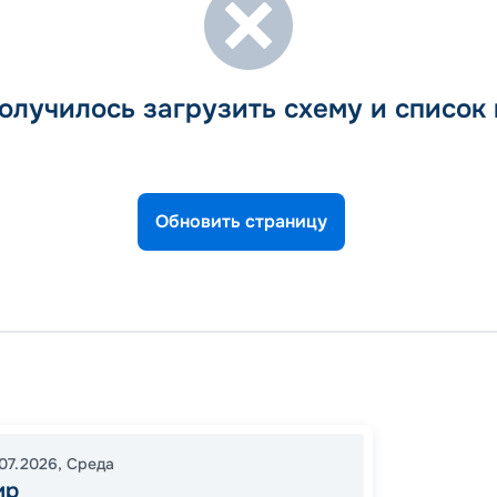
олучилось загрузить схему и список
Обновить страницу
Лонгй
16:00
0
07.2026
,
Среда
07:00
ир