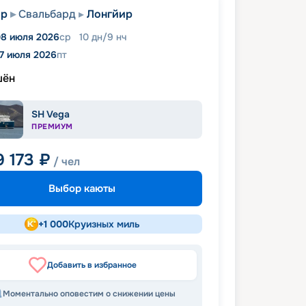
ир
Свальбард
Лонгйир
8 июля 2026
ср
10
дн
/
9
нч
17 июля 2026
пт
шён
SH Vega
ПРЕМИУМ
9 173
₽
/ чел
Выбор каюты
+
1 000
Круизных миль
Добавить в избранное
Моментально оповестим о снижении цены