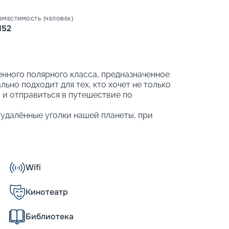
Пишит
ВМЕСТИМОСТЬ (ЧЕЛОВЕК)
152
нного полярного класса, предназначенное
ьно подходит для тех, кто хочет не только
 и отправиться в путешествие по
удалённые уголки нашей планеты, при
на море, элегантными интерьерами в
 развлекательной программой.
ут выбрать круиз по Антарктике и
 Для исследований доступны Перу и
Wifi
подробную информацию о лайнере:
нфраструктуру судна. Забронировать круиз
Кинотеатр
Библиотека