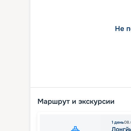
Не п
Маршрут и экскурсии
1
день
08.
Лонгй