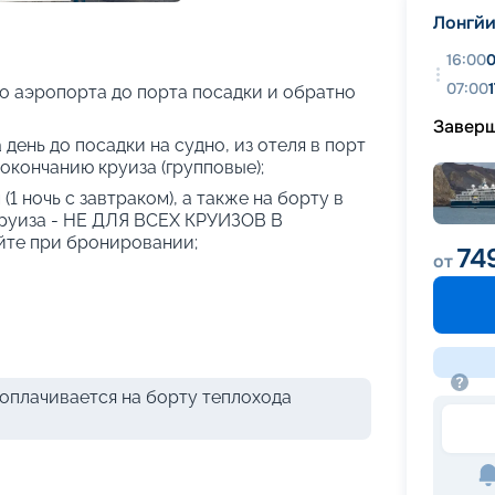
+
44
фотографий
Лонгй
16:00
0
07:00
о аэропорта до порта посадки и обратно
Завер
 день до посадки на судно, из отеля в порт
 окончанию круиза (групповые);
(1 ночь с завтраком), а также на борту в
круиза - НЕ ДЛЯ ВСЕХ КРУИЗОВ В
те при бронировании;
74
от
оплачивается на борту теплохода