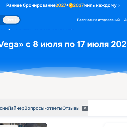
Раннее бронирование
2027
+
2027
миль каждому
рсии
Лайнер
Вопросы-ответы
Отзывы
0
Яхты
Расписание отправлений
А
H Vega» с 8 июля по 17 июля 2026 года
Vega» с 8 июля по 17 июля 202
рсии
Лайнер
Вопросы-ответы
Отзывы
0