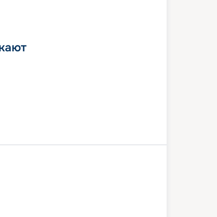
 кают
ир
Свальбард
Лонгйир
8 июля 2026
ср
10
дн
/
9
нч
17 июля 2026
пт