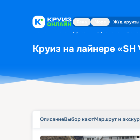
Описание
Выбор кают
Маршрут и экску
Река
Море
Ж/д круизы
Главная
•
Поиск круизов
•
Круиз на лайнере «S
Круиз на лайнере «SH 
Описание
Выбор кают
Маршрут и экску