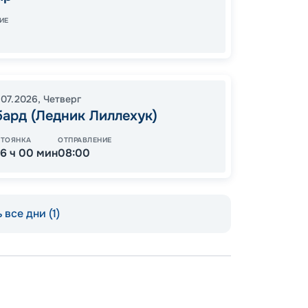
Завер
ИЕ
74
от
.07.2026
,
Четверг
ард (Ледник Лиллехук)
СТОЯНКА
ОТПРАВЛЕНИЕ
-6 ч 00 мин
08:00
 все дни (1)