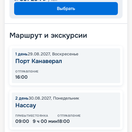
Выбрать
Маршрут и экскурсии
1
день
29.08.2027
,
Воскресенье
Порт Канаверал
ОТПРАВЛЕНИЕ
16:00
2
день
30.08.2027
,
Понедельник
Нассау
ПРИБЫТИЕ
СТОЯНКА
ОТПРАВЛЕНИЕ
09:00
9 ч 00 мин
18:00