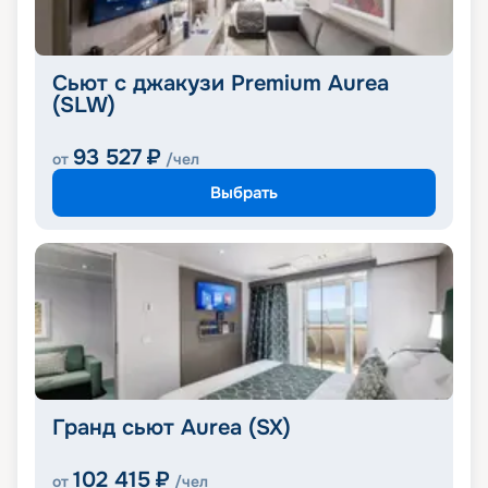
Сьют с джакузи Premium Aurea
(SLW)
93 527
₽
от
/чел
Выбрать
Гранд сьют Aurea (SX)
102 415
₽
от
/чел