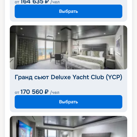
164 635
₽
от
/чел
Выбрать
Гранд сьют Deluxe Yacht Club (YCP)
170 560
₽
от
/чел
Выбрать