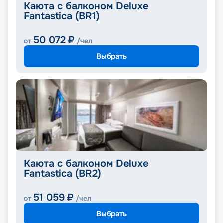
Каюта с балконом Deluxe
Fantastica (BR1)
50 072
₽
от
/чел
Выбрать
Каюта с балконом Deluxe
Fantastica (BR2)
51 059
₽
от
/чел
Выбрать