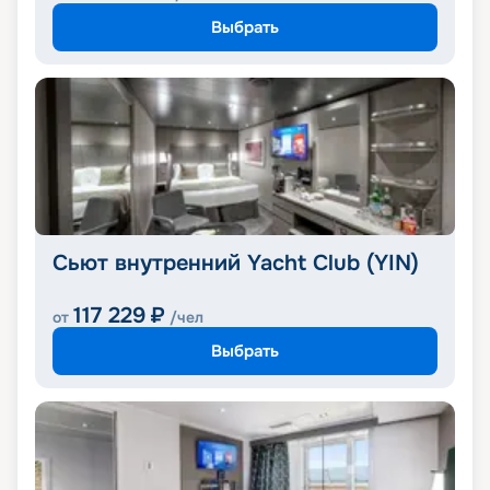
Выбрать
Сьют внутренний Yacht Club (YIN)
117 229
₽
от
/чел
Выбрать