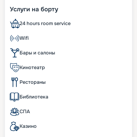
корабль в линейке Seaside-Class. В первое свое
Услуги на борту
плавание по Средиземному морю он отправился
в августе 2021 года. В 2 270 каютах 12 разных
классов может разместиться до 5 877 человек.
24 hours room service
Причем на этом лайнере больше всего номеров
с индивидуальными балконами. Другие
Wifi
особенности 19-палубного судна:
• ширина – 41 метр;
Бары и салоны
• длина – 339 м;
• осадка – 9 м;
• водоизмещение – более 170 тыс. тонн;
Кинотеатр
• скорость – 22 узла.
Во время круизов внимание пассажиров
Рестораны
привлекает 9-метровая светодиодная стена и 3-
метровая копия Статуи Свободы.
Библиотека
Условия на борту
СПА
Этот круизный лайнер отличается от других
кораблей даже своим размером: он шире на 16
Казино
метров. Такие габариты позволили спокойно
разместить дополнительные зоны для