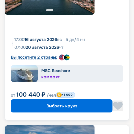
17:00
16 августа 2026
вс
5
дн
/
4
нч
07:00
20 августа 2026
чт
Вы посетите 2 страны:
MSC Seashore
КОМФОРТ
100 440
₽
от
/чел
+1 000
Выбрать круиз