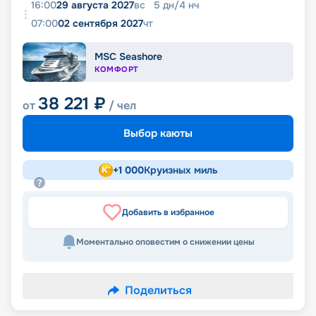
16:00
29 августа 2027
вс
5
дн
/
4
нч
07:00
02 сентября 2027
чт
MSC Seashore
КОМФОРТ
38 221
₽
от
/ чел
Выбор каюты
+
1 000
Круизных миль
Добавить в избранное
Моментально оповестим о снижении цены
Поделиться