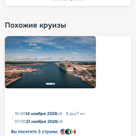
Похожие круизы
16:00
14 ноября 2026
сб
8
дн
/
7
нч
07:00
21 ноября 2026
сб
Вы посетите 3 страны: