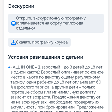
Экскурсии
Открыть экскурсионную программу
(оплачивается на борту теплохода
отдельно)
Скачать программу круиза
Условия размещения с детьми
●
«АLL IN ONE» (1 взрослый + до 3 детей до 18 лет
в одной каюте): Взрослый оплачивает основное
место в каюте по действующему регулярному
тарифу, один ребенок до 18 лет оплачивает 60
% взрослого тарифа, а другие дети – только
портовые сборы или минимальную доплату,
зависит от возраста. Предложения действуют
не на всех круизах, необходимо проверять их
актуальность при бронировании. Предложение