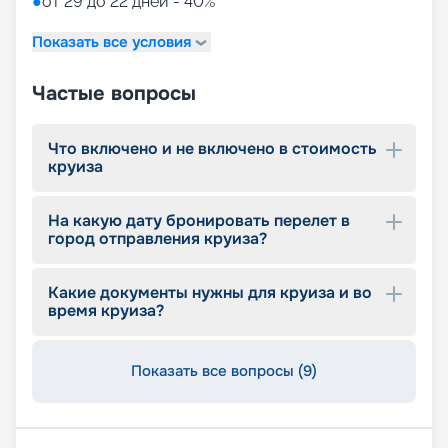
●
от 29 до 22 дней - 40%*
Показать все условия
Частые вопросы
Что включено и не включено в стоимость
круиза
На какую дату бронировать перелет в
город отправления круиза?
Какие документы нужны для круиза и во
время круиза?
Показать все вопросы (9)