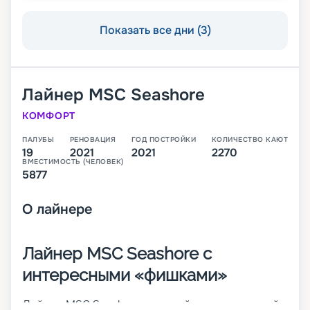
Показать все дни (3)
Лайнер
MSC Seashore
КОМФОРТ
ПАЛУБЫ
РЕНОВАЦИЯ
ГОД ПОСТРОЙКИ
КОЛИЧЕСТВО КАЮТ
19
2021
2021
2270
ВМЕСТИМОСТЬ (ЧЕЛОВЕК)
5877
О
лайнере
Лайнер MSC Seashore с
интересными «фишками»
Лайнер MSC Seashore – третий инновационный