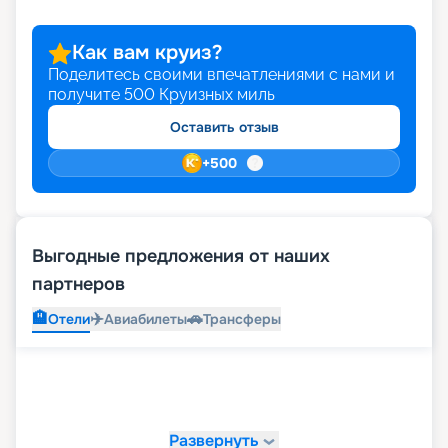
Как вам круиз?
Поделитесь своими впечатлениями с нами и
получите
500
Круизных миль
Оставить отзыв
+
500
Выгодные предложения от наших
партнеров
🏨
✈️
🚗
Отели
Авиабилеты
Трансферы
Развернуть