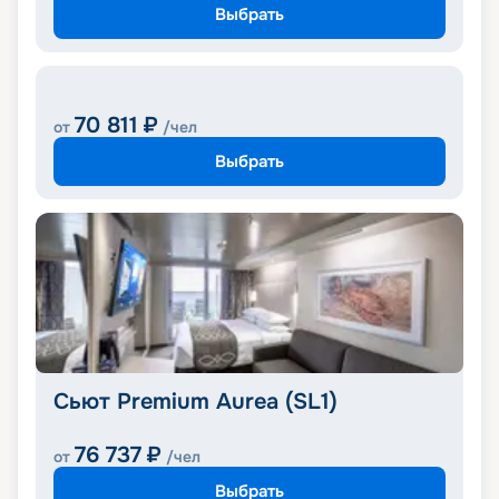
Выбрать
70 811
₽
от
/чел
Выбрать
Сьют Premium Aurea (SL1)
76 737
₽
от
/чел
Выбрать