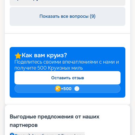
Показать все вопросы (9)
Как вам круиз?
Поделитесь своими впечатлениями с нами и
получите
500
Круизных миль
Оставить отзыв
+
500
Выгодные предложения от наших
партнеров