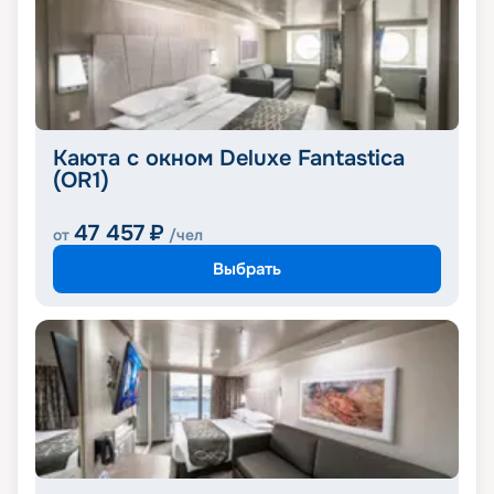
Каюта с окном Deluxe Fantastica
(OR1)
47 457
₽
от
/чел
Выбрать