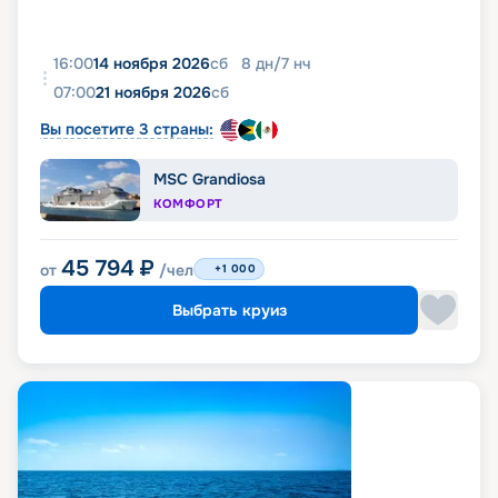
16:00
14 ноября 2026
сб
8
дн
/
7
нч
07:00
21 ноября 2026
сб
Вы посетите 3 страны:
MSC Grandiosa
КОМФОРТ
45 794
₽
от
/чел
+1 000
Выбрать круиз