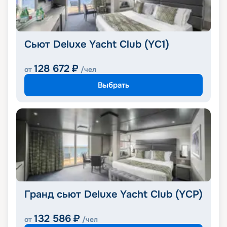
Сьют Deluxe Yacht Club (YC1)
128 672
₽
от
/чел
Выбрать
Гранд сьют Deluxe Yacht Club (YCP)
132 586
₽
от
/чел