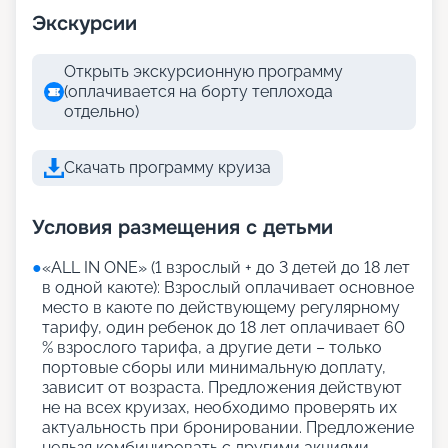
Экскурсии
Открыть экскурсионную программу
(оплачивается на борту теплохода
отдельно)
Скачать программу круиза
Условия размещения с детьми
●
«АLL IN ONE» (1 взрослый + до 3 детей до 18 лет
в одной каюте): Взрослый оплачивает основное
место в каюте по действующему регулярному
тарифу, один ребенок до 18 лет оплачивает 60
% взрослого тарифа, а другие дети – только
портовые сборы или минимальную доплату,
зависит от возраста. Предложения действуют
не на всех круизах, необходимо проверять их
актуальность при бронировании. Предложение
нельзя комбинировать с другими акциями,