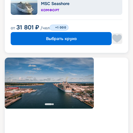
MSC Seashore
КОМФОРТ
31 801
₽
от
/чел
+1 000
Выбрать круиз