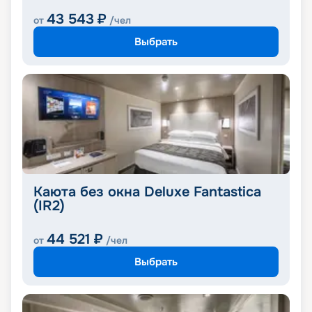
43 543
₽
от
/чел
Выбрать
Каюта без окна Deluxe Fantastica
(IR2)
44 521
₽
от
/чел
Выбрать