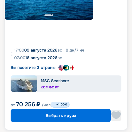
17:00
09 августа 2026
вс
8
дн
/
7
нч
07:00
16 августа 2026
вс
Вы посетите 3 страны:
MSC Seashore
КОМФОРТ
70 256
₽
от
/чел
+1 000
Выбрать круиз