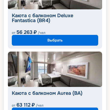
Каюта с балконом Deluxe
Fantastica (BR4)
56 263
₽
от
/чел
Выбрать
Каюта с балконом Aurea (BA)
63 112
₽
от
/чел