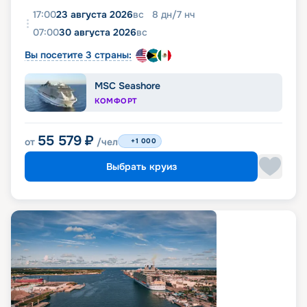
17:00
23 августа 2026
вс
8
дн
/
7
нч
07:00
30 августа 2026
вс
Вы посетите 3 страны:
MSC Seashore
КОМФОРТ
55 579
₽
от
/чел
+1 000
Выбрать круиз