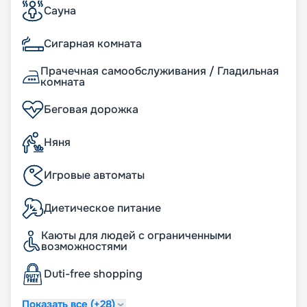
Сауна
Сигарная комната
Прачечная самообслуживания / Гладильная
комната
Беговая дорожка
Няня
Игровые автоматы
Диетическое питание
Каюты для людей с ограниченными
возможностями
Duti-free shopping
Показать все (+28)