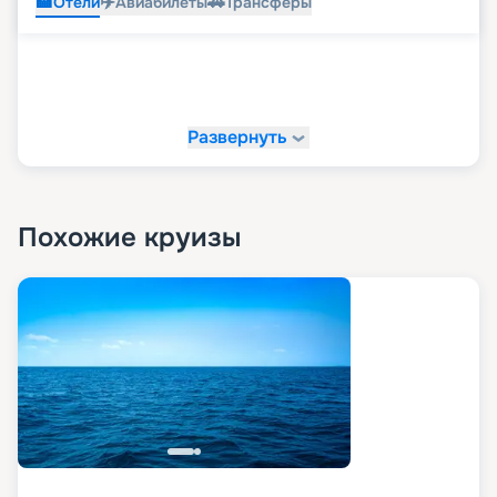
🏨
✈️
🚗
Отели
Авиабилеты
Трансферы
Развернуть
Похожие круизы