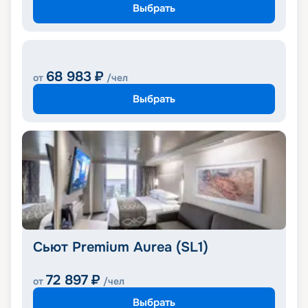
Выбрать
68 983
₽
от
/чел
Выбрать
Сьют Premium Aurea (SL1)
72 897
₽
от
/чел
Выбрать