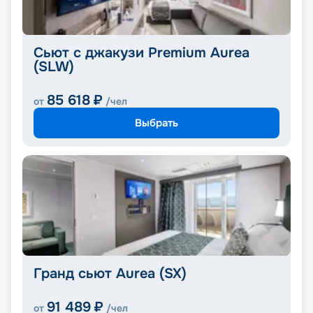
Сьют с джакузи Premium Aurea
(SLW)
85 618
₽
от
/чел
Выбрать
Гранд сьют Aurea (SX)
91 489
₽
от
/чел