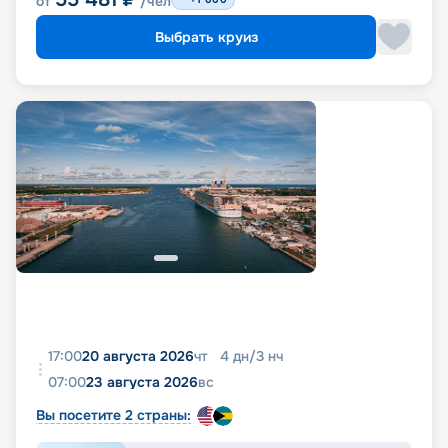
от
/чел
Выбрать круиз
17:00
20 августа 2026
чт
4
дн
/
3
нч
07:00
23 августа 2026
вс
Вы посетите 2 страны: