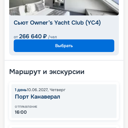
Сьют Owner’s Yacht Club (YC4)
266 640
₽
от
/чел
Выбрать
Маршрут и экскурсии
1
день
10.06.2027
,
Четверг
Порт Канаверал
ОТПРАВЛЕНИЕ
16:00