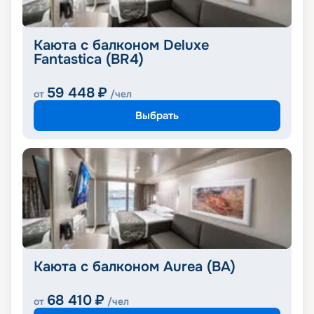
Каюта с балконом Deluxe
Fantastica (BR4)
59 448
₽
от
/чел
Выбрать
Каюта с балконом Aurea (BA)
68 410
₽
от
/чел