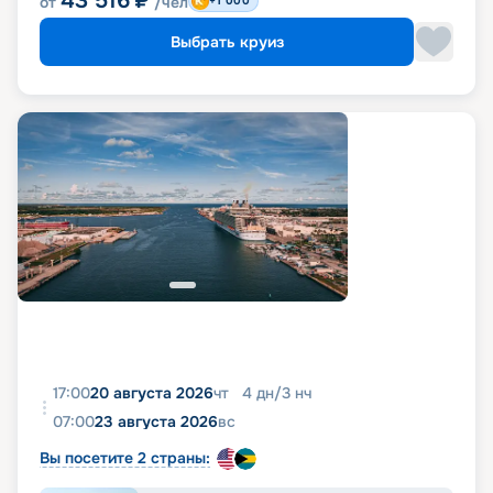
43 516
₽
от
/чел
+1 000
Выбрать круиз
17:00
20 августа 2026
чт
4
дн
/
3
нч
07:00
23 августа 2026
вс
Вы посетите 2 страны: