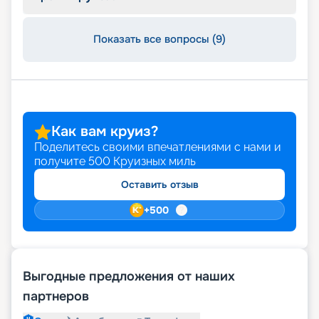
Показать все вопросы (9)
Как вам круиз?
Поделитесь своими впечатлениями с нами и
получите
500
Круизных миль
Оставить отзыв
+
500
Выгодные предложения от наших
партнеров