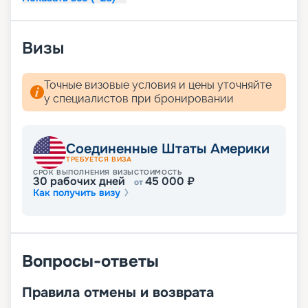
Визы
Точные визовые условия и цены уточняйте
у специалистов при бронировании
Соединенные Штаты Америки
ТРЕБУЕТСЯ ВИЗА
СРОК ВЫПОЛНЕНИЯ ВИЗЫ
СТОИМОСТЬ
30
рабочих дней
45 000
₽
от
Как получить визу
Вопросы-ответы
Правила отмены и возврата