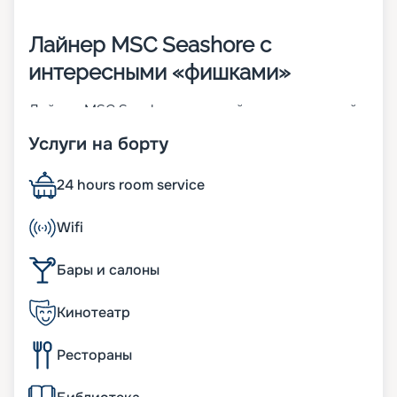
Лайнер MSC Seashore с
интересными «фишками»
Лайнер MSC Seashore – третий инновационный
корабль в линейке Seaside-Class. В первое свое
Услуги на борту
плавание по Средиземному морю он отправился
в августе 2021 года. В 2 270 каютах 12 разных
классов может разместиться до 5 877 человек.
24 hours room service
Причем на этом лайнере больше всего номеров
с индивидуальными балконами. Другие
Wifi
особенности 19-палубного судна:
• ширина – 41 метр;
Бары и салоны
• длина – 339 м;
• осадка – 9 м;
• водоизмещение – более 170 тыс. тонн;
Кинотеатр
• скорость – 22 узла.
Во время круизов внимание пассажиров
Рестораны
привлекает 9-метровая светодиодная стена и 3-
метровая копия Статуи Свободы.