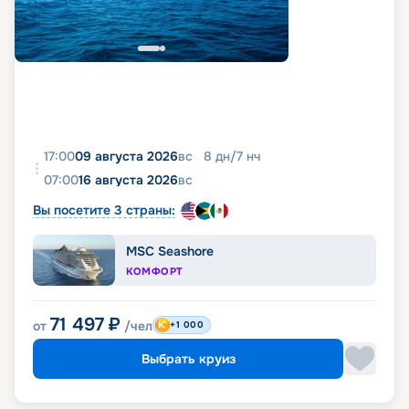
17:00
09 августа 2026
вс
8
дн
/
7
нч
07:00
16 августа 2026
вс
Вы посетите 3 страны:
MSC Seashore
КОМФОРТ
71 497
₽
от
/чел
+1 000
Выбрать круиз