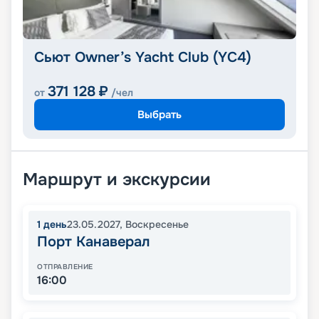
Сьют Owner’s Yacht Club (YC4)
371 128
₽
от
/чел
Выбрать
Маршрут и экскурсии
1
день
23.05.2027
,
Воскресенье
Порт Канаверал
ОТПРАВЛЕНИЕ
16:00