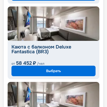
Каюта с балконом Deluxe
Fantastica (BR3)
58 452
₽
от
/чел
Выбрать