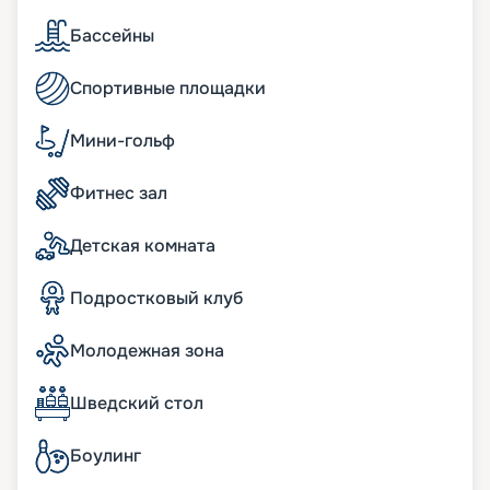
террасами и балконами для загара.
Бассейны
Путешествие с «Круиз.онлайн»
Спортивные площадки
Отправьтесь в путешествие вместе с
«Круиз.онлайн» и MSC Seashore! Насладитесь
Мини-гольф
ярким и полным впечатлений круизом, где
условия размещения и развлечения оставят
Фитнес зал
даже привередливых гостей в восторге. На этой
странице нашего сайта вы можете изучить
расписание, маршруты, план и схемы лайнера.
Детская комната
Читайте отзывы других клиентов и смотрите
фото и план корабля. Узнавайте цену на путевку
Подростковый клуб
и покупайте ее на навигацию 2026 - 2027. Не
пропустите возможность ощутить настоящее
Молодежная зона
удовольствие от путешествия. Сделайте ваш
отдых выгодным и комфортным.
Шведский стол
Боулинг