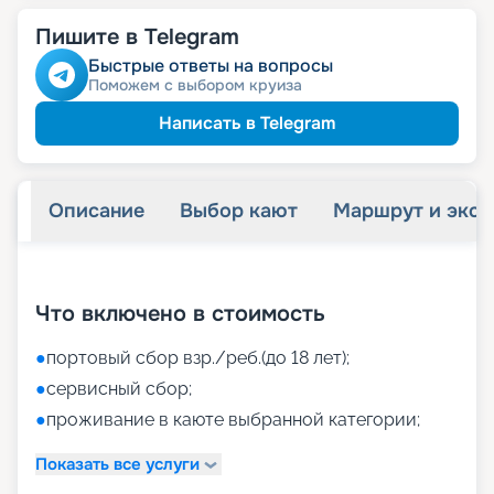
Пишите в Telegram
Быстрые ответы на вопросы
Поможем с выбором круиза
Написать в Telegram
Описание
Выбор кают
Маршрут и экск
+
39
фотографий
Что включено в стоимость
●
портовый сбор взр./реб.(до 18 лет);
●
сервисный сбор;
●
проживание в каюте выбранной категории;
Показать все услуги