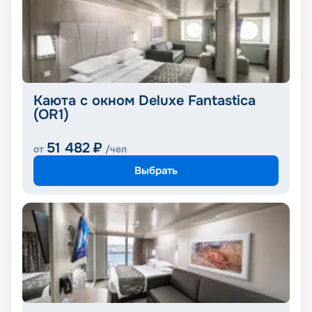
Каюта с окном Deluxe Fantastica
(OR1)
51 482
₽
от
/чел
Выбрать