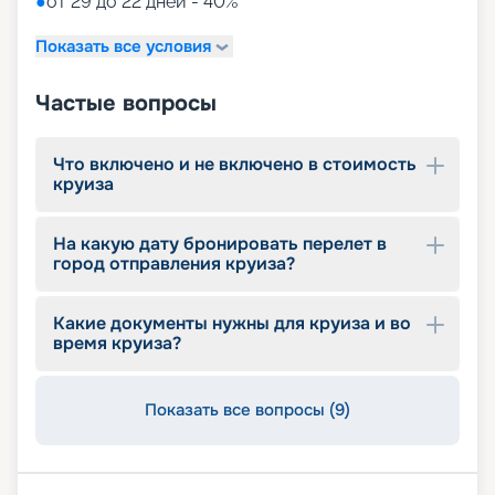
●
от 29 до 22 дней - 40%*
Показать все условия
Частые вопросы
Что включено и не включено в стоимость
круиза
На какую дату бронировать перелет в
город отправления круиза?
Какие документы нужны для круиза и во
время круиза?
Показать все вопросы (9)