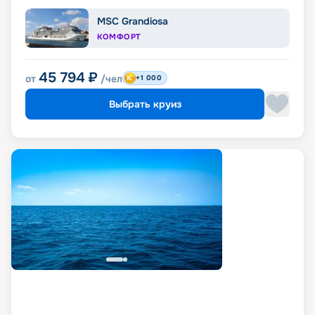
MSC Grandiosa
КОМФОРТ
45 794
₽
от
/чел
+1 000
Выбрать круиз