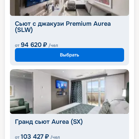
Сьют с джакузи Premium Aurea
(SLW)
94 620
₽
от
/чел
Выбрать
Гранд сьют Aurea (SX)
103 427
₽
от
/чел