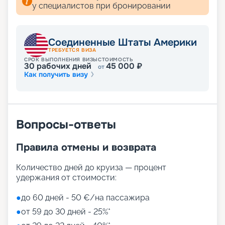
у специалистов при бронировании
Соединенные Штаты Америки
ТРЕБУЕТСЯ ВИЗА
СРОК ВЫПОЛНЕНИЯ ВИЗЫ
СТОИМОСТЬ
30
рабочих дней
45 000
₽
от
Как получить визу
Вопросы-ответы
Правила отмены и возврата
Количество дней до круиза — процент
удержания от стоимости:
●
до 60 дней - 50 €/на пассажира
●
от 59 до 30 дней - 25%*