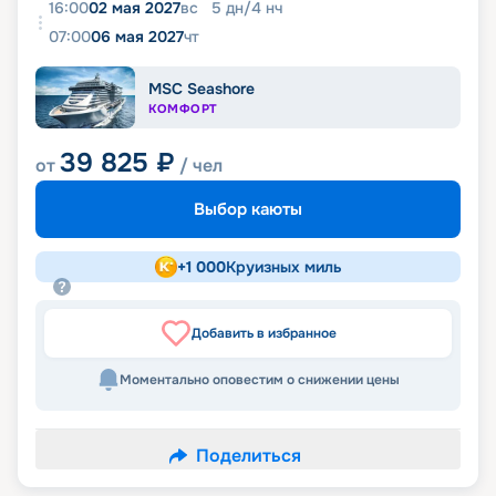
16:00
02 мая 2027
вс
5
дн
/
4
нч
07:00
06 мая 2027
чт
MSC Seashore
КОМФОРТ
39 825
₽
от
/ чел
Выбор каюты
+
1 000
Круизных миль
Добавить в избранное
Моментально оповестим о снижении цены
Поделиться