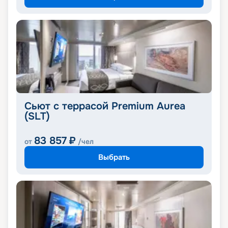
Сьют с террасой Premium Aurea
(SLT)
83 857
₽
от
/чел
Выбрать