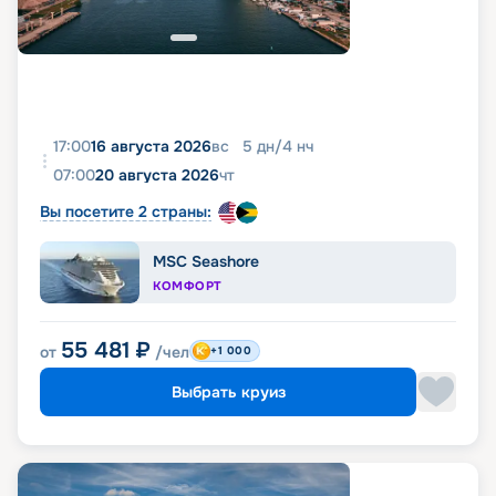
17:00
16 августа 2026
вс
5
дн
/
4
нч
07:00
20 августа 2026
чт
Вы посетите 2 страны:
MSC Seashore
КОМФОРТ
55 481
₽
от
/чел
+1 000
Выбрать круиз