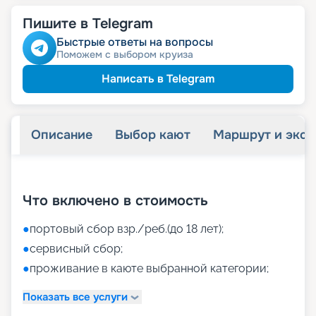
Пишите в Telegram
Быстрые ответы на вопросы
Поможем с выбором круиза
Написать в Telegram
Описание
Выбор кают
Маршрут и экск
+
39
фотографий
Что включено в стоимость
●
портовый сбор взр./реб.(до 18 лет);
●
сервисный сбор;
●
проживание в каюте выбранной категории;
Показать все услуги