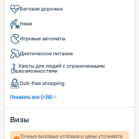
Беговая дорожка
Няня
Игровые автоматы
Диетическое питание
Каюты для людей с ограниченными
возможностями
Duti-free shopping
Показать все (+28)
Визы
Точные визовые условия и цены уточняйте