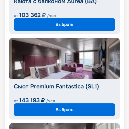
Каюта с балконом Aurea (BA)
103 362
₽
от
/чел
Выбрать
Сьют Premium Fantastica (SL1)
143 193
₽
от
/чел
Выбрать