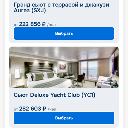
Гранд сьют с террасой и джакузи
Aurea (SXJ)
222 856
₽
от
/чел
Выбрать
Сьют Deluxe Yacht Club (YC1)
282 603
₽
от
/чел
Выбрать