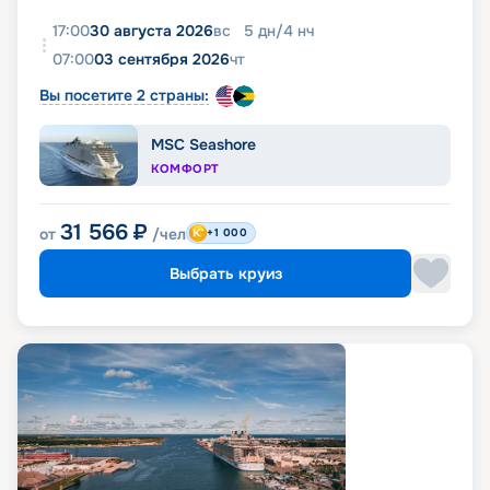
17:00
30 августа 2026
вс
5
дн
/
4
нч
07:00
03 сентября 2026
чт
Вы посетите 2 страны:
MSC Seashore
КОМФОРТ
31 566
₽
от
/чел
+1 000
Выбрать круиз