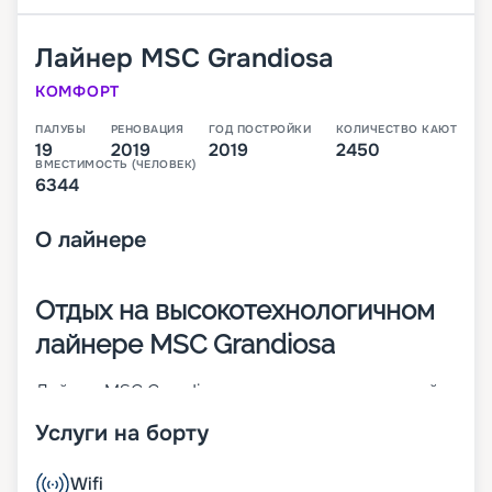
Лайнер
MSC Grandiosa
КОМФОРТ
ПАЛУБЫ
РЕНОВАЦИЯ
ГОД ПОСТРОЙКИ
КОЛИЧЕСТВО КАЮТ
19
2019
2019
2450
ВМЕСТИМОСТЬ (ЧЕЛОВЕК)
6344
О
лайнере
Отдых на высокотехнологичном
лайнере MSC Grandiosa
Лайнер MSC Grandiosa – высокотехнологичный
представитель серии Meraviglia-Plus. Он был
Услуги на борту
построен на верфи STX France в 2019 году. При
его создании были внедрены разные
инновационные разработки. Пассажирам очень
Wifi