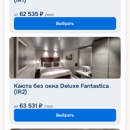
(IR1)
62 535
₽
от
/чел
Выбрать
Каюта без окна Deluxe Fantastica
(IR2)
63 531
₽
от
/чел
Выбрать