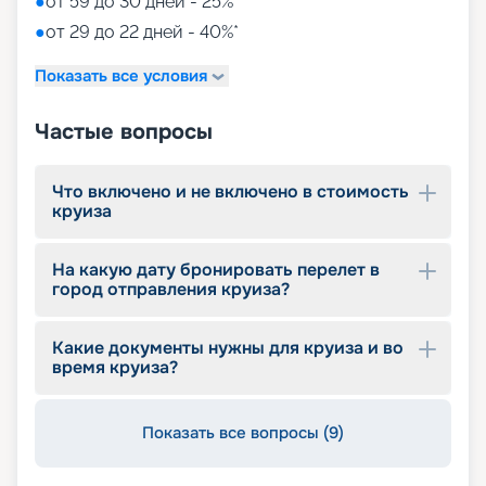
●
от 59 до 30 дней - 25%*
интерьеров. Вас ждет лучший отдых в мире! Для
того чтобы выбрать лучшие места,
●
от 29 до 22 дней - 40%*
воспользуйтесь услугой раннего бронирования.
Показать все условия
Частые вопросы
Что включено и не включено в стоимость
круиза
На какую дату бронировать перелет в
город отправления круиза?
Какие документы нужны для круиза и во
время круиза?
Показать все вопросы (9)