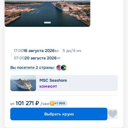
17:00
16 августа 2026
вс
5
дн
/
4
нч
07:00
20 августа 2026
чт
Вы посетите 2 страны:
MSC Seashore
КОМФОРТ
101 271
₽
от
/чел
+1 000
Выбрать круиз