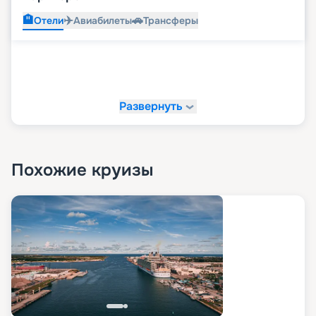
🏨
✈️
🚗
Отели
Авиабилеты
Трансферы
Развернуть
Похожие круизы