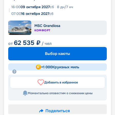
16:00
09 октября 2027
сб
8
дн
/
7
нч
07:00
16 октября 2027
сб
MSC Grandiosa
КОМФОРТ
62 535
₽
от
/ чел
Выбор каюты
+
1 000
Круизных миль
Добавить в избранное
Моментально оповестим о снижении цены
Поделиться