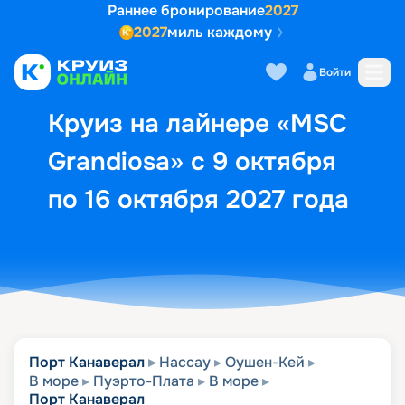
Раннее бронирование
2027
2027
миль каждому
Описание
Выбор кают
Маршрут и экск
Войти
Круиз на лайнере «MSC
Grandiosa» с 9 октября
по 16 октября 2027 года
Порт Канаверал
Нассау
Оушен-Кей
В море
Пуэрто-Плата
В море
Порт Канаверал