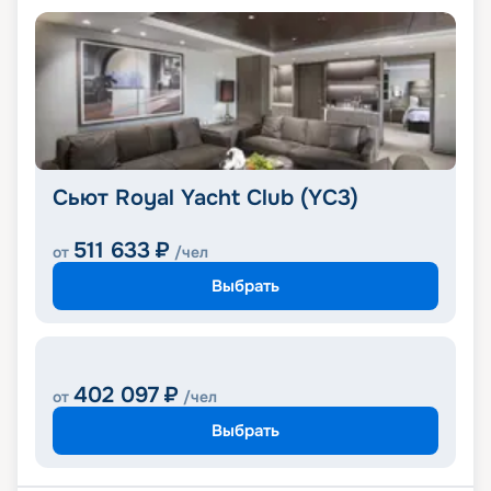
Сьют Royal Yacht Club (YC3)
511 633
₽
от
/чел
Выбрать
402 097
₽
от
/чел
Выбрать