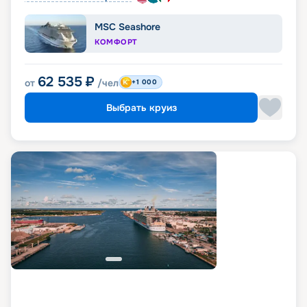
MSC Seashore
КОМФОРТ
62 535
₽
от
/чел
+1 000
Выбрать круиз