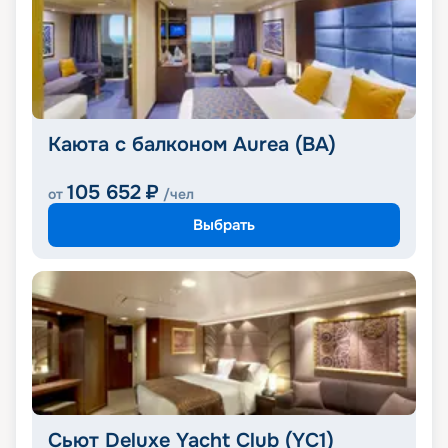
Каюта с балконом Aurea (BA)
105 652
₽
от
/чел
Выбрать
Сьют Deluxe Yacht Club (YC1)