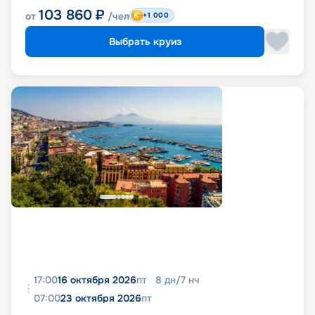
103 860
₽
от
/чел
+1 000
Выбрать круиз
17:00
16 октября 2026
пт
8
дн
/
7
нч
07:00
23 октября 2026
пт