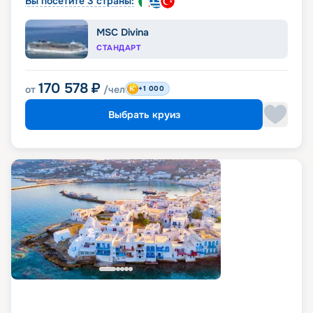
Вы посетите 3 страны:
MSC Divina
СТАНДАРТ
170 578
₽
от
/чел
+1 000
Выбрать круиз