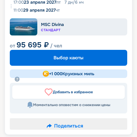
17:00
23 апреля 2027
пт
7
дн
/
6
нч
11:00
29 апреля 2027
чт
MSC Divina
СТАНДАРТ
95 695
₽
от
/ чел
Выбор каюты
+
1 000
Круизных миль
Добавить в избранное
Моментально оповестим о снижении цены
Поделиться