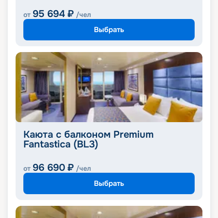
95 694
₽
от
/чел
Выбрать
Каюта с балконом Premium
Fantastica (BL3)
96 690
₽
от
/чел
Выбрать