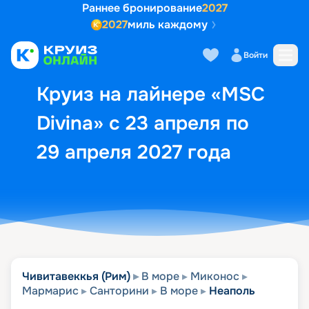
Раннее бронирование
2027
2027
миль каждому
Описание
Выбор кают
Маршрут и экск
Войти
Круиз на лайнере «MSC
Divina» с 23 апреля по
29 апреля 2027 года
Чивитавеккья (Рим)
В море
Миконос
Мармарис
Санторини
В море
Неаполь