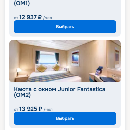
(OM1)
12 937
₽
от
/чел
Выбрать
Каюта с окном Junior Fantastica
(OM2)
13 925
₽
от
/чел
Выбрать