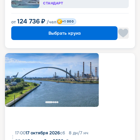
СТАНДАРТ
124 736
₽
от
/чел
+1 000
Выбрать круиз
17:00
17 октября 2026
сб
8
дн
/
7
нч