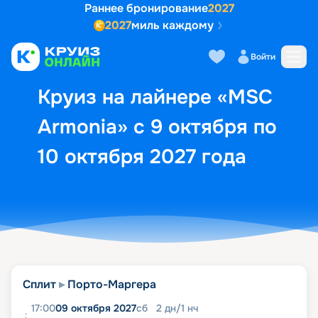
Раннее бронирование
2027
2027
миль каждому
Описание
Выбор кают
Маршрут и экск
Войти
Круиз на лайнере «MSC
Armonia» с 9 октября по
10 октября 2027 года
Сплит
Порто-Маргера
17:00
09 октября 2027
сб
2
дн
/
1
нч