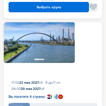
Выбрать круиз
17:00
22 мая 2027
сб
8
дн
/
7
нч
08:00
29 мая 2027
сб
Вы посетите 4 страны: