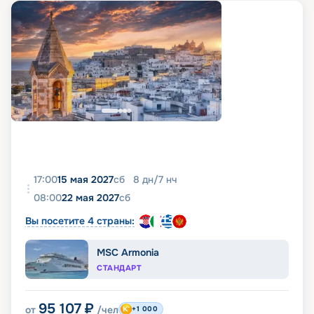
17:00
15 мая 2027
сб
8
дн
/
7
нч
08:00
22 мая 2027
сб
Вы посетите 4 страны:
MSC Armonia
СТАНДАРТ
95 107
₽
от
/чел
+1 000