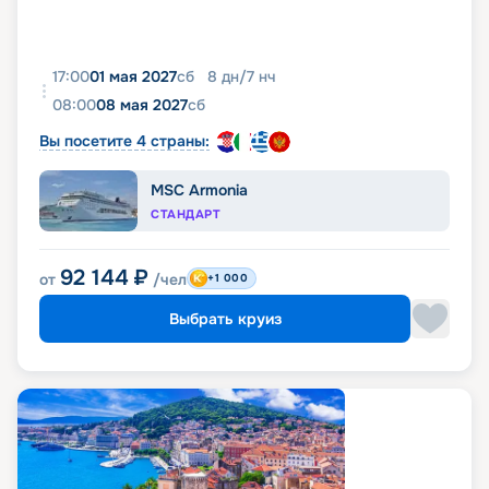
17:00
01 мая 2027
сб
8
дн
/
7
нч
08:00
08 мая 2027
сб
Вы посетите 4 страны:
MSC Armonia
СТАНДАРТ
92 144
₽
от
/чел
+1 000
Выбрать круиз