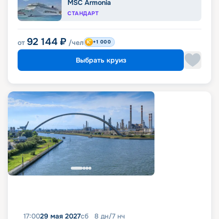
MSC Armonia
СТАНДАРТ
92 144
₽
от
/чел
+1 000
Выбрать круиз
17:00
29 мая 2027
сб
8
дн
/
7
нч