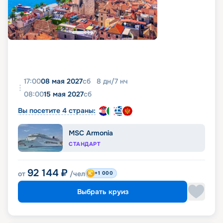
17:00
08 мая 2027
сб
8
дн
/
7
нч
08:00
15 мая 2027
сб
Вы посетите 4 страны:
MSC Armonia
СТАНДАРТ
92 144
₽
от
/чел
+1 000
Выбрать круиз