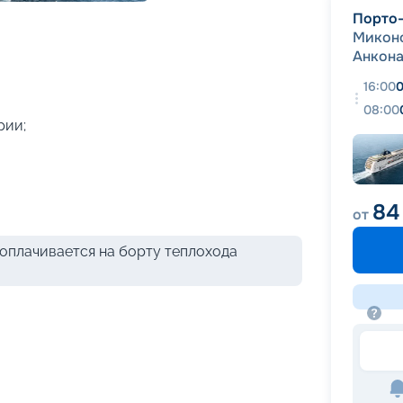
+
44
фотографий
Порто
Микон
Анкон
16:00
0
08:00
рии;
84
от
оплачивается на борту теплохода