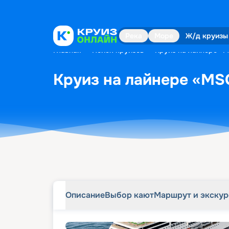
Описание
Выбор кают
Маршрут и экску
Река
Море
Ж/д круизы
Главная
•
Поиск круизов
•
Круиз на лайнере «MS
Круиз на лайнере «MSC 
Описание
Выбор кают
Маршрут и экску