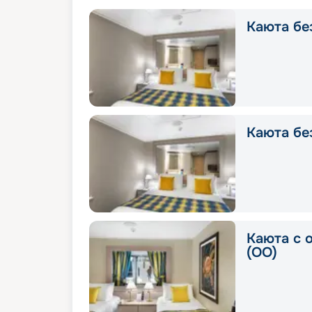
Каюта без
Каюта без
Каюта с 
(OO)