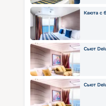
Каюта с б
Сьют Delu
Сьют Del