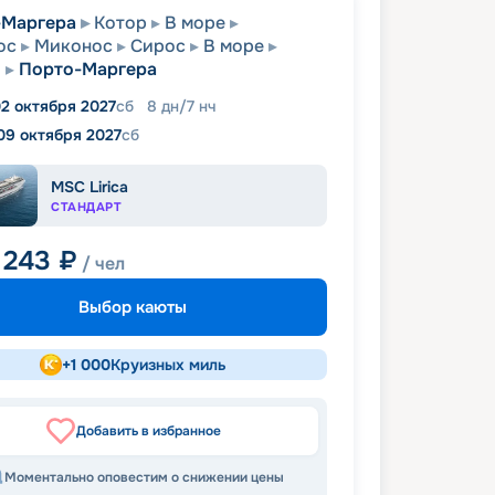
-Маргера
Котор
В море
ос
Миконос
Сирос
В море
а
Порто-Маргера
2 октября 2027
сб
8
дн
/
7
нч
09 октября 2027
сб
MSC Lirica
СТАНДАРТ
 243
₽
/ чел
Выбор каюты
+
1 000
Круизных миль
Добавить в избранное
Моментально оповестим о снижении цены