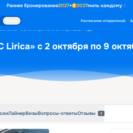
Раннее бронирование
2027
+
2027
миль каждому
рсии
Лайнер
Визы
Вопросы-ответы
Отзывы
2
Яхты
Расписание отправлений
А
C Lirica» с 2 октября по 9 октября 2027 года
Lirica» с 2 октября по 9 октя
рсии
Лайнер
Визы
Вопросы-ответы
Отзывы
2