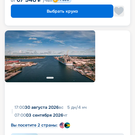
от
/чел
Выбрать круиз
17:00
30 августа 2026
вс
5
дн
/
4
нч
07:00
03 сентября 2026
чт
Вы посетите 2 страны: