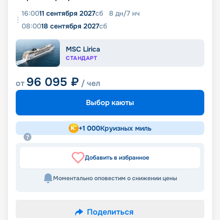
16:00
11 сентября 2027
сб
8
дн
/
7
нч
08:00
18 сентября 2027
сб
MSC Lirica
СТАНДАРТ
96 095
₽
от
/ чел
Выбор каюты
+
1 000
Круизных миль
Добавить в избранное
Моментально оповестим о снижении цены
Поделиться