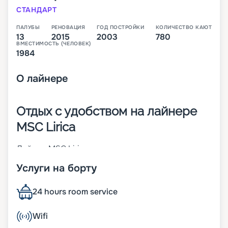
СТАНДАРТ
ПАЛУБЫ
РЕНОВАЦИЯ
ГОД ПОСТРОЙКИ
КОЛИЧЕСТВО КАЮТ
13
2015
2003
780
ВМЕСТИМОСТЬ (ЧЕЛОВЕК)
1984
О
лайнере
Отдых с удобством на лайнере
MSC Lirica
Лайнер MSC Lirica сочетает высокие
мореходные способности и стильные дизайны
Услуги на борту
интерьеров. Судно было построено во Франции
в 2003-м, а в 2018 году проведена реновация.
Оно является обладателем ряда международных
24 hours room service
наград. В 780 хорошо обставленных каютах
можно заселить до 1 984 человек. Основные
Wifi
характеристики лайнера: