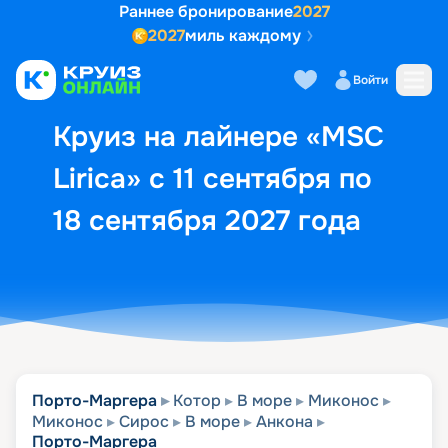
Раннее бронирование
2027
2027
миль каждому
Описание
Выбор кают
Маршрут и экск
Войти
Круиз на лайнере «MSC
Lirica» с 11 сентября по
18 сентября 2027 года
Порто-Маргера
Котор
В море
Миконос
Миконос
Сирос
В море
Анкона
Порто-Маргера