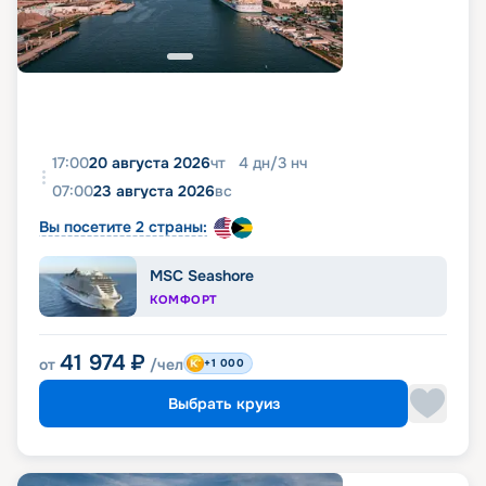
17:00
20 августа 2026
чт
4
дн
/
3
нч
07:00
23 августа 2026
вс
Вы посетите 2 страны:
MSC Seashore
КОМФОРТ
41 974
₽
от
/чел
+1 000
Выбрать круиз