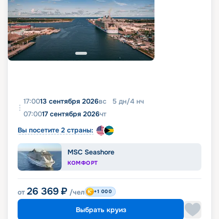
17:00
13 сентября 2026
вс
5
дн
/
4
нч
07:00
17 сентября 2026
чт
Вы посетите 2 страны:
MSC Seashore
КОМФОРТ
26 369
₽
от
/чел
+1 000
Выбрать круиз