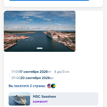
17:00
17 сентября 2026
чт
4
дн
/
3
нч
07:00
20 сентября 2026
вс
Вы посетите 2 страны:
MSC Seashore
КОМФОРТ