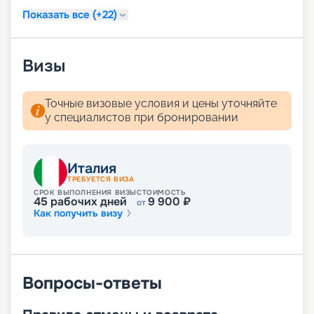
каюты. Вас ожидают Барселона, Рио-де-
Показать все (+22)
Жанейро, Буэнос-Айрес и другие удивительные
города! Счастливого плавания!
Визы
Точные визовые условия и цены уточняйте
у специалистов при бронировании
Италия
ТРЕБУЕТСЯ ВИЗА
СРОК ВЫПОЛНЕНИЯ ВИЗЫ
СТОИМОСТЬ
45
рабочих дней
9 900
₽
от
Как получить визу
Вопросы-ответы