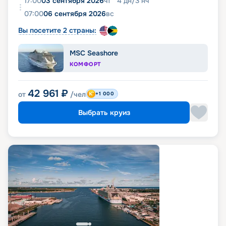
17:00
03 сентября 2026
чт
4
дн
/
3
нч
07:00
06 сентября 2026
вс
Вы посетите 2 страны:
MSC Seashore
КОМФОРТ
42 961
₽
от
/чел
+1 000
Выбрать круиз