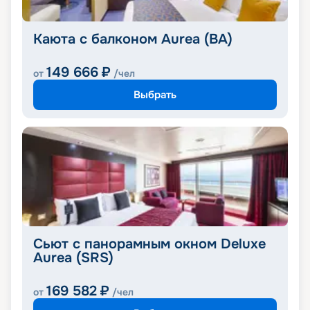
Каюта с балконом Aurea (BA)
149 666
₽
от
/чел
Выбрать
Сьют с панорамным окном Deluxe
Aurea (SRS)
169 582
₽
от
/чел