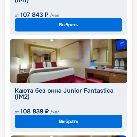
(IM1)
107 843
₽
от
/чел
Выбрать
Каюта без окна Junior Fantastica
(IM2)
108 839
₽
от
/чел
Выбрать