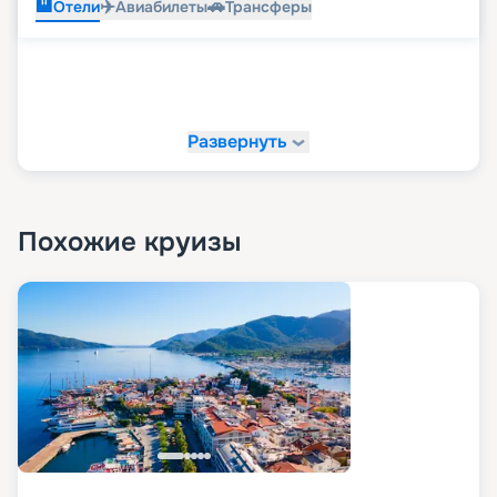
🏨
✈️
🚗
Отели
Авиабилеты
Трансферы
Развернуть
Похожие круизы