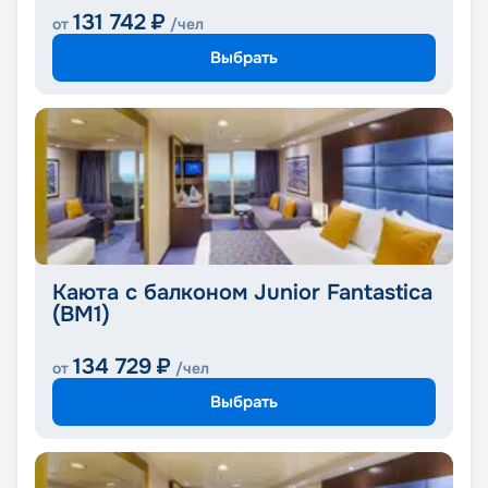
131 742
₽
от
/чел
Выбрать
Каюта с балконом Junior Fantastica
(BM1)
134 729
₽
от
/чел
Выбрать