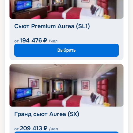
Сьют Premium Aurea (SL1)
194 476
₽
от
/чел
Выбрать
Гранд сьют Aurea (SX)
209 413
₽
от
/чел