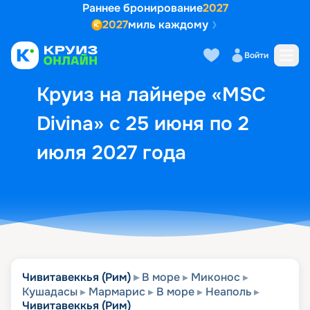
Раннее бронирование
2027
2027
миль каждому
Описание
Выбор кают
Маршрут и экск
Войти
Круиз на лайнере «MSC
Divina» с 25 июня по 2
июля 2027 года
Чивитавеккья (Рим)
В море
Миконос
Кушадасы
Мармарис
В море
Неаполь
Чивитавеккья (Рим)