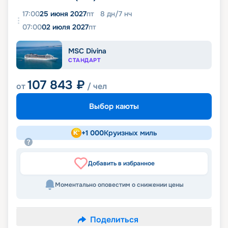
17:00
25 июня 2027
пт
8
дн
/
7
нч
07:00
02 июля 2027
пт
MSC Divina
СТАНДАРТ
107 843
₽
от
/ чел
Выбор каюты
+
1 000
Круизных миль
Добавить в избранное
Моментально оповестим о снижении цены
Поделиться