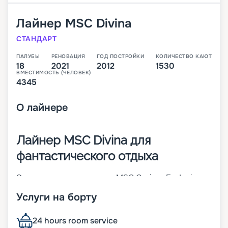
Лайнер
MSC Divina
СТАНДАРТ
ПАЛУБЫ
РЕНОВАЦИЯ
ГОД ПОСТРОЙКИ
КОЛИЧЕСТВО КАЮТ
18
2021
2012
1530
ВМЕСТИМОСТЬ (ЧЕЛОВЕК)
4345
О
лайнере
Лайнер MSC Divina для
фантастического отдыха
Это третье судно класса MSC Cruises Fantasia.
Оно считается одним из лучших во флоте всей
Услуги на борту
компании. Оно было построен в 2012 году, а уже
через 5 лет проведена модернизация. В 1 530
каютах разных категорий могут разместиться до
24 hours room service