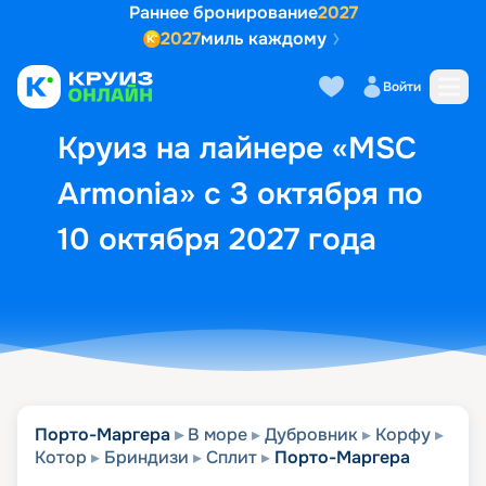
Раннее бронирование
2027
2027
миль каждому
Описание
Выбор кают
Маршрут и экск
Войти
Круиз на лайнере «MSC
Armonia» с 3 октября по
10 октября 2027 года
Порто-Маргера
В море
Дубровник
Корфу
Котор
Бриндизи
Сплит
Порто-Маргера