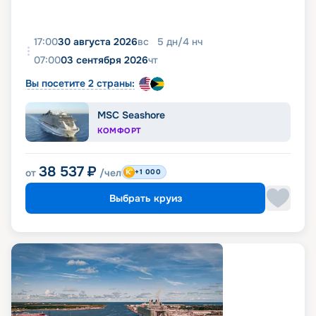
17:00
30 августа 2026
вс
5
дн
/
4
нч
07:00
03 сентября 2026
чт
Вы посетите 2 страны:
MSC Seashore
КОМФОРТ
38 537
₽
от
/чел
+1 000
Выбрать круиз