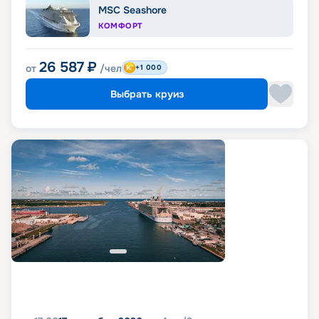
MSC Seashore
КОМФОРТ
26 587
₽
от
/чел
+1 000
Выбрать круиз