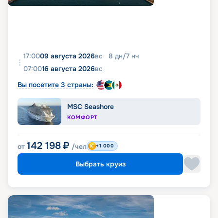
17:00
09 августа 2026
вс
8
дн
/
7
нч
07:00
16 августа 2026
вс
Вы посетите 3 страны:
MSC Seashore
КОМФОРТ
142 198
₽
от
/чел
+1 000
Выбрать круиз