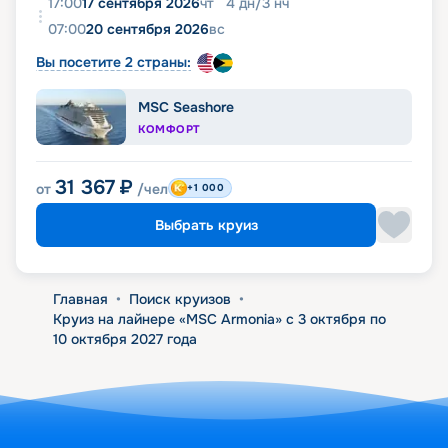
17:00
17 сентября 2026
чт
4
дн
/
3
нч
07:00
20 сентября 2026
вс
Вы посетите 2 страны:
MSC Seashore
КОМФОРТ
31 367
₽
от
/чел
+1 000
Выбрать круиз
Главная
•
Поиск круизов
•
Круиз на лайнере «MSC Armonia» с 3 октября по
10 октября 2027 года