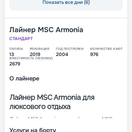
Показать все дни (6)
Лайнер
MSC Armonia
СТАНДАРТ
ПАЛУБЫ
РЕНОВАЦИЯ
ГОД ПОСТРОЙКИ
КОЛИЧЕСТВО КАЮТ
13
2019
2004
976
ВМЕСТИМОСТЬ (ЧЕЛОВЕК)
2679
О
лайнере
Лайнер MSC Armonia для
люксового отдыха
Лайнер MSC Armonia – первый в классе MSC
Cruises Lirica. Он был построен в 2001 году, а в
Услуги на борту
2014-м проведена его значительная