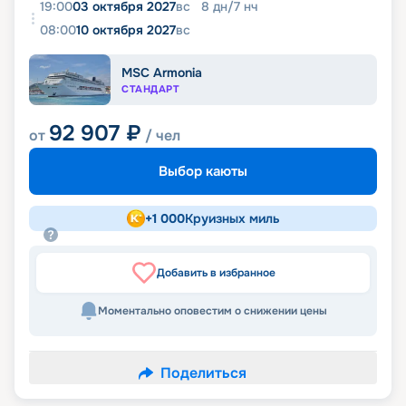
19:00
03 октября 2027
вс
8
дн
/
7
нч
08:00
10 октября 2027
вс
MSC Armonia
СТАНДАРТ
92 907
₽
от
/ чел
Выбор каюты
+
1 000
Круизных миль
Добавить в избранное
Моментально оповестим о снижении цены
Поделиться