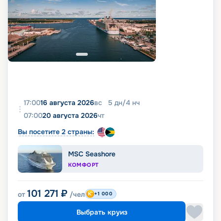
17:00
16 августа 2026
вс
5
дн
/
4
нч
07:00
20 августа 2026
чт
Вы посетите 2 страны:
MSC Seashore
КОМФОРТ
101 271
₽
от
/чел
+1 000
Выбрать круиз