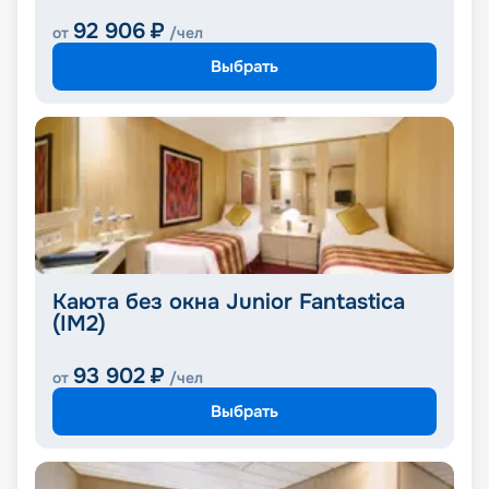
92 906
₽
от
/чел
Выбрать
Каюта без окна Junior Fantastica
(IM2)
93 902
₽
от
/чел
Выбрать