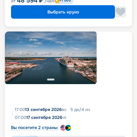
48 594
₽
от
/чел
+1 000
Выбрать круиз
17:00
13 сентября 2026
вс
5
дн
/
4
нч
07:00
17 сентября 2026
чт
Вы посетите 2 страны: