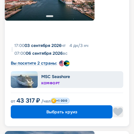
17:00
03 сентября 2026
чт
4
дн
/
3
нч
07:00
06 сентября 2026
вс
Вы посетите 2 страны:
MSC Seashore
КОМФОРТ
43 317
₽
от
/чел
+1 000
Выбрать круиз