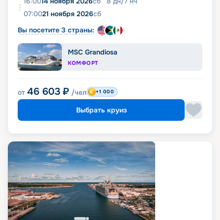
16:00
14 ноября 2026
сб
8
дн
/
7
нч
07:00
21 ноября 2026
сб
Вы посетите 3 страны:
MSC Grandiosa
КОМФОРТ
46 603
₽
от
/чел
+1 000
Выбрать круиз