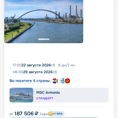
17:00
22 августа 2026
сб
8
дн
/
7
нч
08:00
29 августа 2026
сб
Вы посетите 4 страны:
MSC Armonia
СТАНДАРТ
187 506
₽
от
/чел
+1 000