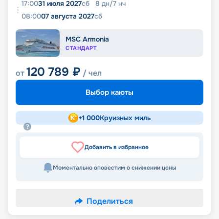
17:00
31 июля 2027
сб
8
дн
/
7
нч
08:00
07 августа 2027
сб
MSC Armonia
СТАНДАРТ
120 789
₽
от
/ чел
Выбор каюты
+
1 000
Круизных миль
Добавить в избранное
Моментально оповестим о снижении цены
Поделиться