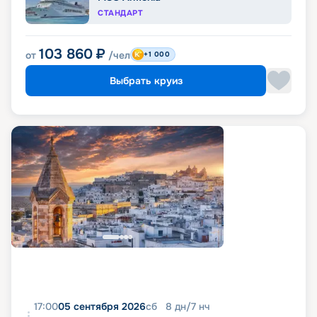
СТАНДАРТ
103 860
₽
от
/чел
+1 000
Выбрать круиз
17:00
05 сентября 2026
сб
8
дн
/
7
нч