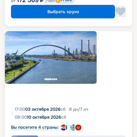
172 569
₽
от
/чел
+1 000
Выбрать круиз
17:00
03 октября 2026
сб
8
дн
/
7
нч
08:00
10 октября 2026
сб
Вы посетите 4 страны: