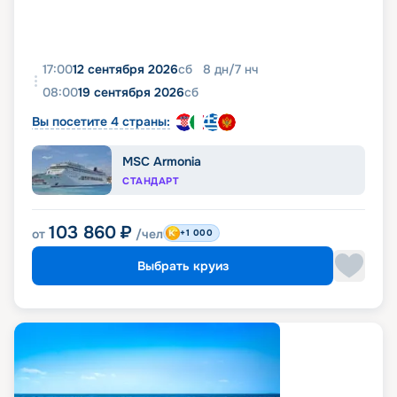
17:00
12 сентября 2026
сб
8
дн
/
7
нч
08:00
19 сентября 2026
сб
Вы посетите 4 страны:
MSC Armonia
СТАНДАРТ
103 860
₽
от
/чел
+1 000
Выбрать круиз