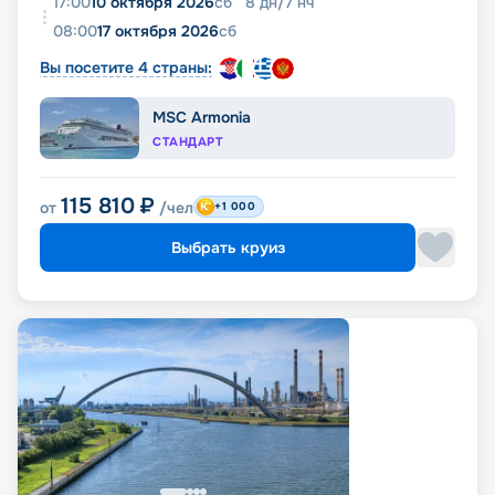
17:00
10 октября 2026
сб
8
дн
/
7
нч
08:00
17 октября 2026
сб
Вы посетите 4 страны:
MSC Armonia
СТАНДАРТ
115 810
₽
от
/чел
+1 000
Выбрать круиз