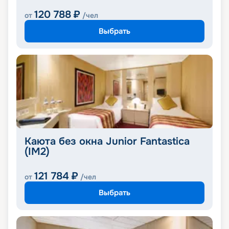
120 788
₽
от
/чел
Выбрать
Каюта без окна Junior Fantastica
(IM2)
121 784
₽
от
/чел
Выбрать