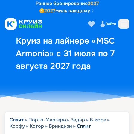
Раннее бронирование
2027
2027
миль каждому
Описание
Выбор кают
Маршрут и экск
Войти
Круиз на лайнере «MSC
Armonia» с 31 июля по 7
августа 2027 года
Сплит
Порто-Маргера
Задар
В море
Корфу
Котор
Бриндизи
Сплит