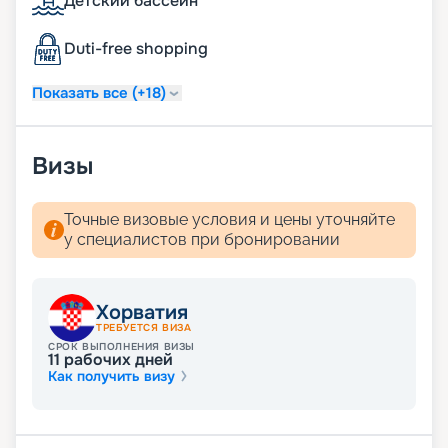
Детский бассейн
готовиться к приключениям! А
воспользовавшись услугой раннего
бронирования, вы сможете получить самые
Duti-free shopping
комфортные и привлекательные каюты.
Показать все (+18)
Визы
Точные визовые условия и цены уточняйте
у специалистов при бронировании
Хорватия
ТРЕБУЕТСЯ ВИЗА
СРОК ВЫПОЛНЕНИЯ ВИЗЫ
11
рабочих дней
Как получить визу