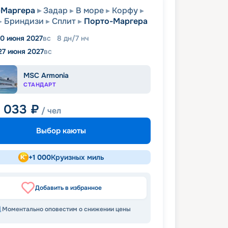
-Маргера
Задар
В море
Корфу
Бриндизи
Сплит
Порто-Маргера
0 июня 2027
вс
8
дн
/
7
нч
27 июня 2027
вс
MSC Armonia
СТАНДАРТ
1 033
₽
/ чел
Выбор каюты
+
1 000
Круизных миль
Добавить в избранное
Моментально оповестим о снижении цены