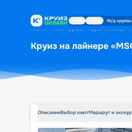
Описание
Выбор кают
Маршрут и экску
Река
Море
Ж/д круизы
Главная
•
Поиск круизов
•
Круиз на лайнере «M
Круиз на лайнере «MSC
Описание
Выбор кают
Маршрут и экску