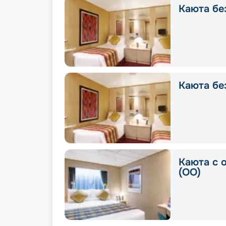
Каюта без
Каюта без
Каюта с 
(OO)