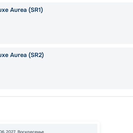
xe Aurea (SR1)
uxe Aurea (SR2)
Порто
Котор
19:00
2
06.2027
,
Воскресенье