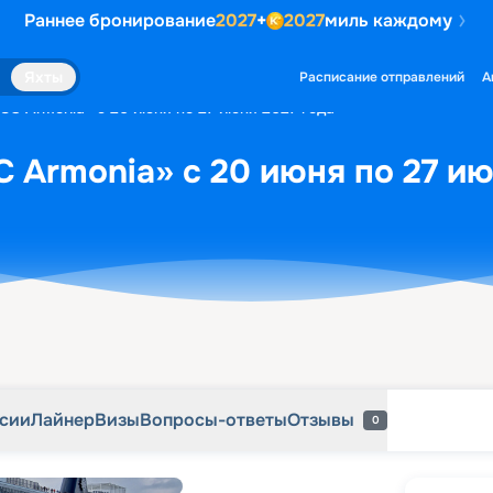
Раннее бронирование
2027
+
2027
миль каждому
рсии
Лайнер
Визы
Вопросы-ответы
Отзывы
0
Яхты
Расписание отправлений
А
SC Armonia» с 20 июня по 27 июня 2027 года
 Armonia» с 20 июня по 27 ию
рсии
Лайнер
Визы
Вопросы-ответы
Отзывы
0