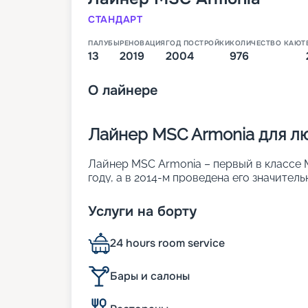
СТАНДАРТ
ПАЛУБЫ
РЕНОВАЦИЯ
ГОД ПОСТРОЙКИ
КОЛИЧЕСТВО КАЮТ
13
2019
2004
976
О
лайнере
Лайнер MSC Armonia для л
Лайнер MSC Armonia – первый в классе MS
году, а в 2014-м проведена его значител
отличается высокими показателями комф
• ширина – 29 м;
Услуги на борту
• длина – 251 м;
• водоизмещение – 65 тыс. т;
24 hours room service
• количество палуб – 13;
• осадка – 10,1 м;
• скорость – 20,1 узла;
Бары и салоны
• общее число кают – 976. Они рассчита
человек.