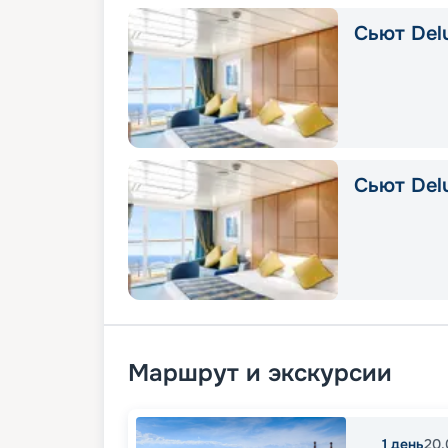
Сьют Delu
Сьют Del
Маршрут и экскурсии
1
день
20.