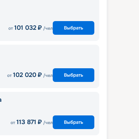
101 032
₽
Выбрать
от
/чел
102 020
₽
Выбрать
от
/чел
a
113 871
₽
Выбрать
от
/чел