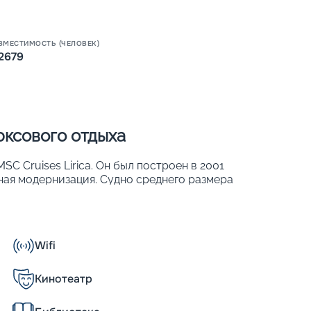
Пишит
ВМЕСТИМОСТЬ (ЧЕЛОВЕК)
2679
юксового отдыха
C Cruises Lirica. Он был построен в 2001
ьная модернизация. Судно среднего размера
орта. Его основные параметры:
Wifi
Кинотеатр
ны на комфортное расселение 2 679