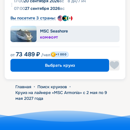
17:00
20 сентября 2026
вс
8
дн
/
7
нч
07:00
27 сентября 2026
вс
Вы посетите 3 страны:
MSC Seashore
КОМФОРТ
73 489
₽
от
/чел
+1 000
Выбрать круиз
Главная
•
Поиск круизов
•
Круиз на лайнере «MSC Armonia» с 2 мая по 9
мая 2027 года