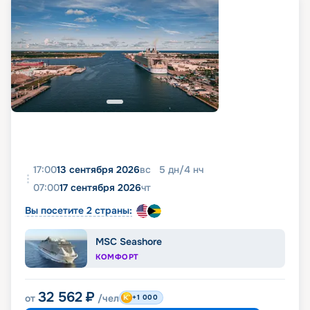
17:00
13 сентября 2026
вс
5
дн
/
4
нч
07:00
17 сентября 2026
чт
Вы посетите 2 страны:
MSC Seashore
КОМФОРТ
32 562
₽
от
/чел
+1 000