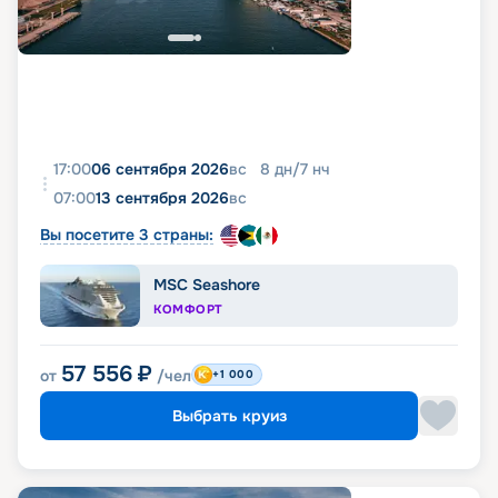
17:00
06 сентября 2026
вс
8
дн
/
7
нч
07:00
13 сентября 2026
вс
Вы посетите 3 страны:
MSC Seashore
КОМФОРТ
57 556
₽
от
/чел
+1 000
Выбрать круиз