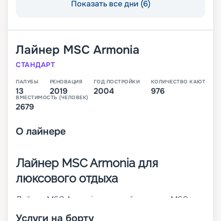
Показать все дни (6)
Лайнер
MSC Armonia
СТАНДАРТ
ПАЛУБЫ
РЕНОВАЦИЯ
ГОД ПОСТРОЙКИ
КОЛИЧЕСТВО КАЮТ
13
2019
2004
976
ВМЕСТИМОСТЬ (ЧЕЛОВЕК)
2679
О
лайнере
Лайнер MSC Armonia для
люксового отдыха
Лайнер MSC Armonia – первый в классе MSC
Cruises Lirica. Он был построен в 2001 году, а в
Услуги на борту
2014-м проведена его значительная