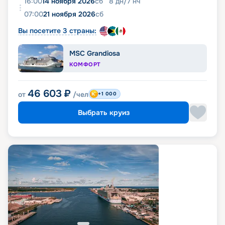
16:00
14 ноября 2026
сб
8
дн
/
7
нч
07:00
21 ноября 2026
сб
Вы посетите 3 страны:
MSC Grandiosa
КОМФОРТ
46 603
₽
от
/чел
+1 000
Выбрать круиз