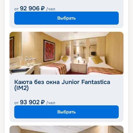
92 906
₽
от
/чел
Выбрать
Каюта без окна Junior Fantastica
(IM2)
93 902
₽
от
/чел
Выбрать