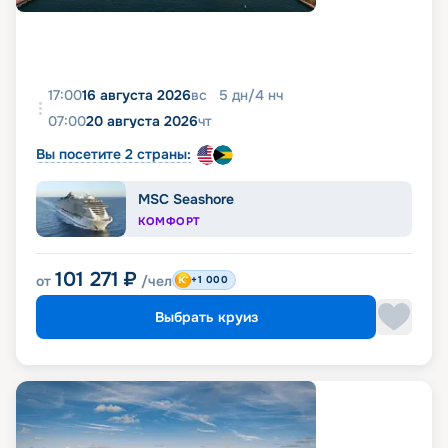
17:00
16 августа 2026
вс
5
дн
/
4
нч
07:00
20 августа 2026
чт
Вы посетите 2 страны:
MSC Seashore
КОМФОРТ
101 271
₽
от
/чел
+1 000
Выбрать круиз