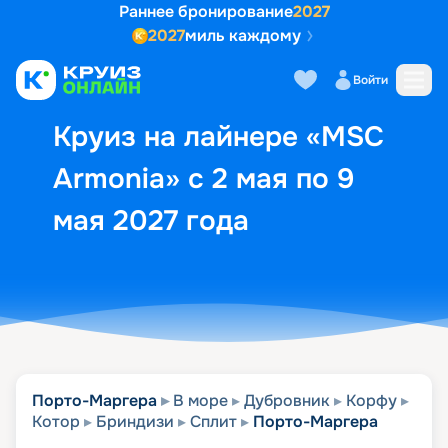
Раннее бронирование
2027
2027
миль каждому
Описание
Выбор кают
Маршрут и экск
Войти
Круиз на лайнере «MSC
Armonia» с 2 мая по 9
мая 2027 года
Порто-Маргера
В море
Дубровник
Корфу
Котор
Бриндизи
Сплит
Порто-Маргера