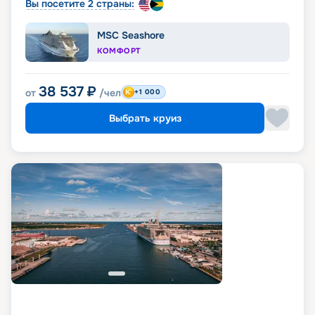
Вы посетите 2 страны:
MSC Seashore
КОМФОРТ
38 537
₽
от
/чел
+1 000
Выбрать круиз