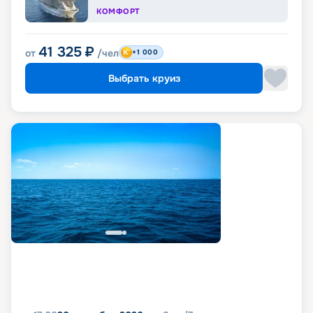
КОМФОРТ
41 325
₽
от
/чел
+1 000
Выбрать круиз