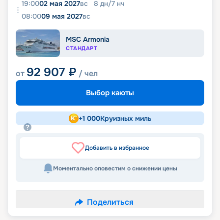
19:00
02 мая 2027
вс
8
дн
/
7
нч
08:00
09 мая 2027
вс
MSC Armonia
СТАНДАРТ
92 907
₽
от
/ чел
Выбор каюты
+
1 000
Круизных миль
Добавить в избранное
Моментально оповестим о снижении цены
Поделиться