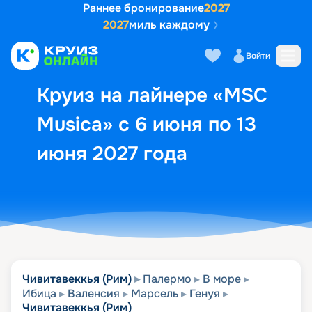
Раннее бронирование
2027
2027
миль каждому
Описание
Выбор кают
Маршрут и экск
Войти
Круиз на лайнере «MSC
Musica» с 6 июня по 13
июня 2027 года
Чивитавеккья (Рим)
Палермо
В море
Ибица
Валенсия
Марсель
Генуя
Чивитавеккья (Рим)