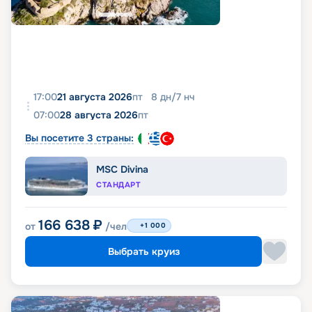
17:00
21 августа 2026
пт
8
дн
/
7
нч
07:00
28 августа 2026
пт
Вы посетите 3 страны:
MSC Divina
СТАНДАРТ
166 638
₽
от
/чел
+1 000
Выбрать круиз