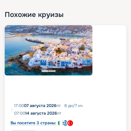
Похожие круизы
17:00
07 августа 2026
пт
8
дн
/
7
нч
07:00
14 августа 2026
пт
Вы посетите 3 страны: