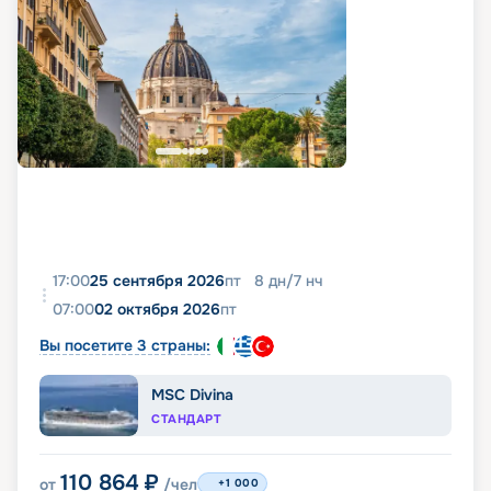
17:00
25 сентября 2026
пт
8
дн
/
7
нч
07:00
02 октября 2026
пт
Вы посетите 3 страны:
MSC Divina
СТАНДАРТ
110 864
₽
от
/чел
+1 000