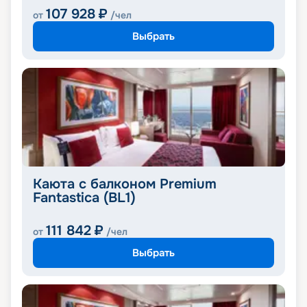
107 928
₽
от
/чел
Выбрать
Каюта с балконом Premium
Fantastica (BL1)
111 842
₽
от
/чел
Выбрать