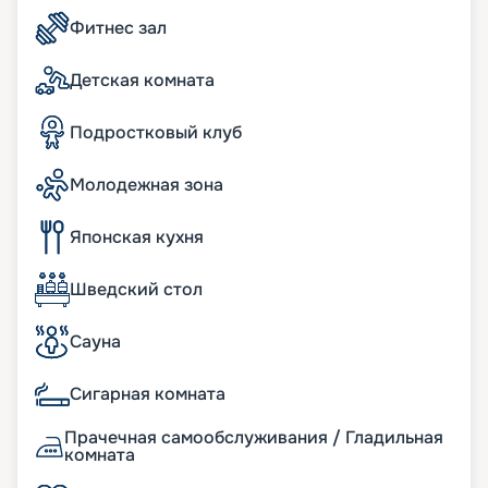
путешественников работают разновозрастные
Фитнес зал
клубы. Заранее составляйте планы экскурсий в
городах, чтобы не тратить на это время на месте.
Детская комната
Путешествуйте с
«Круиз.онлайн»
Подростковый клуб
В графике MSC Musica на 2026 - 2027 годы –
Молодежная зона
увлекательные маршруты между Латинской
Америкой и Европой. Вы можете купить путевку
Японская кухня
онлайн на нашем сайте. Здесь вы найдете
расписание круизов, схемы палуб, описание
кают, фото интерьеров и другую необходимую
Шведский стол
информацию. Вас ждет роскошный комфорт
MSC Musica!
Сауна
Сигарная комната
Прачечная самообслуживания / Гладильная
комната