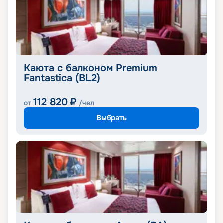
Каюта с балконом Premium
Fantastica (BL2)
112 820
₽
от
/чел
Выбрать