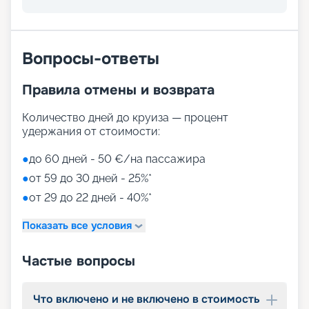
Вопросы-ответы
Правила отмены и возврата
Количество дней до круиза — процент
удержания от стоимости:
●
до 60 дней - 50 €/на пассажира
●
от 59 до 30 дней - 25%*
●
от 29 до 22 дней - 40%*
Показать все условия
Частые вопросы
Что включено и не включено в стоимость