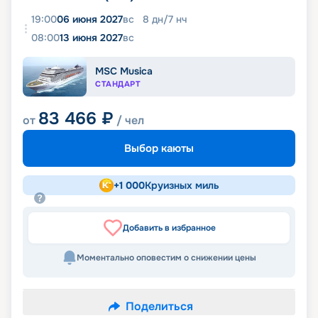
19:00
06 июня 2027
вс
8
дн
/
7
нч
08:00
13 июня 2027
вс
MSC Musica
СТАНДАРТ
83 466
₽
от
/ чел
Выбор каюты
+
1 000
Круизных миль
Добавить в избранное
Моментально оповестим о снижении цены
Поделиться