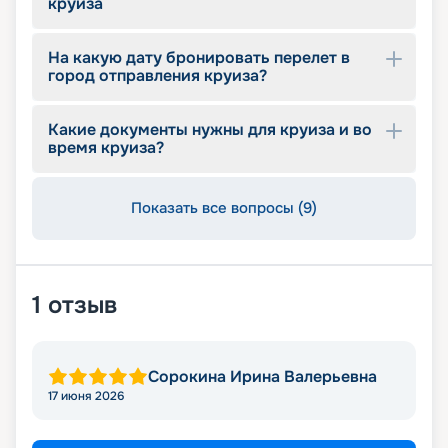
круиза
На какую дату бронировать перелет в
город отправления круиза?
Какие документы нужны для круиза и во
время круиза?
Показать все вопросы (9)
1
отзыв
Сорокина Ирина Валерьевна
17 июня 2026