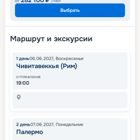
282 100
₽
от
/чел
Выбрать
Маршрут и экскурсии
1
день
06.06.2027
,
Воскресенье
Чивитавеккья (Рим)
ОТПРАВЛЕНИЕ
19:00
2
день
07.06.2027
,
Понедельник
Палермо