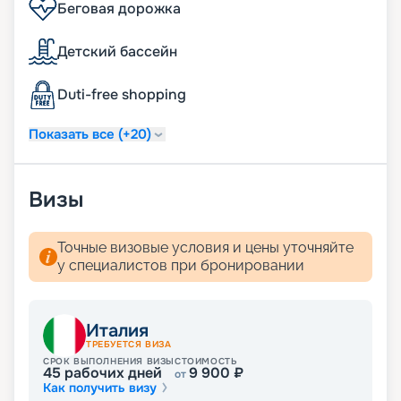
Беговая дорожка
Детский бассейн
Duti-free shopping
Показать все (+20)
Визы
Точные визовые условия и цены уточняйте
у специалистов при бронировании
Италия
ТРЕБУЕТСЯ ВИЗА
СРОК ВЫПОЛНЕНИЯ ВИЗЫ
СТОИМОСТЬ
45
рабочих дней
9 900
₽
от
Как получить визу