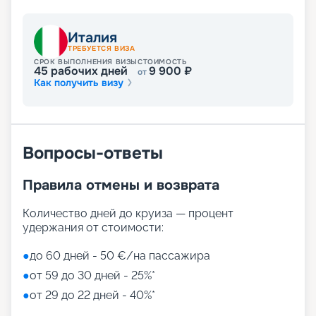
Италия
ТРЕБУЕТСЯ ВИЗА
СРОК ВЫПОЛНЕНИЯ ВИЗЫ
СТОИМОСТЬ
45
рабочих дней
9 900
₽
от
Как получить визу
Вопросы-ответы
Правила отмены и возврата
Количество дней до круиза — процент
удержания от стоимости:
●
до 60 дней - 50 €/на пассажира
●
от 59 до 30 дней - 25%*
●
от 29 до 22 дней - 40%*