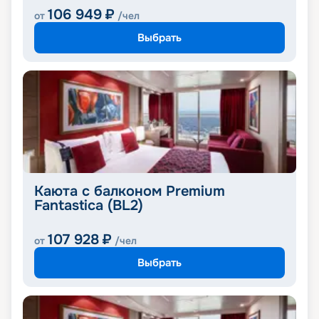
106 949
₽
от
/чел
Выбрать
Каюта с балконом Premium
Fantastica (BL2)
107 928
₽
от
/чел
Выбрать