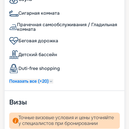
Сигарная комната
Прачечная самообслуживания / Гладильная
комната
Беговая дорожка
Детский бассейн
Duti-free shopping
Показать все (+20)
Визы
Точные визовые условия и цены уточняйте
у специалистов при бронировании