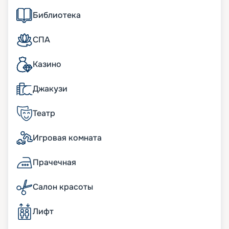
• ширина – 32 м;
• длина – 294 м;
Библиотека
• водоизмещение – около 90 тыс. т;
• скорость – 23 узла;
СПА
• общее число кают – 1 275. 80 % из них –
внешние. Также большое количество кают имеет
собственный балкон.
Казино
Питание на лайнере MSC Musica
Джакузи
В цену путевки входит питание по системе «все
Театр
включено». Пассажиров приглашают два
ресторана основной кухни, L’Oleandro и Le
Maxim’s, с заказным меню и огромным выбором
Игровая комната
блюд. Для тех, кто предпочитает шведский стол,
20 часов в сутки работает Gli Archi. За отдельную
Прачечная
плату можно посетить рестораны морской и
японской кухни. А изысканные вина, отличный
Салон красоты
кофе и авторские десерты туристам предложат
в одном из 8 баров.
Лифт
Развлечения на борту круизного