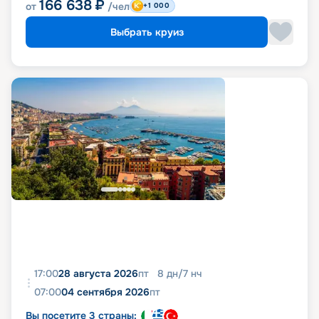
166 638
₽
от
/чел
+1 000
Выбрать круиз
17:00
28 августа 2026
пт
8
дн
/
7
нч
07:00
04 сентября 2026
пт
Вы посетите 3 страны: