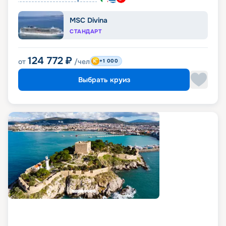
MSC Divina
СТАНДАРТ
124 772
₽
от
/чел
+1 000
Выбрать круиз