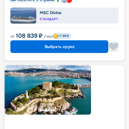
MSC Divina
СТАНДАРТ
108 839
₽
от
/чел
+1 000
Выбрать круиз