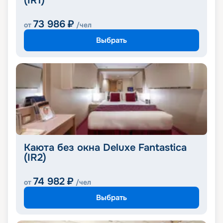
(IR1)
73 986
₽
от
/чел
Выбрать
Каюта без окна Deluxe Fantastica
(IR2)
74 982
₽
от
/чел
Выбрать