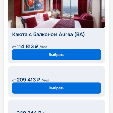
Каюта с балконом Aurea (BA)
114 813
₽
от
/чел
Выбрать
209 413
₽
от
/чел
Выбрать