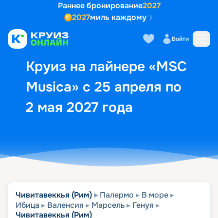
Раннее бронирование
2027
2027
миль каждому
Описание
Выбор кают
Маршрут и экск
Войти
Круиз на лайнере «MSC
Musica» с 25 апреля по
2 мая 2027 года
Чивитавеккья (Рим)
Палермо
В море
Ибица
Валенсия
Марсель
Генуя
Чивитавеккья (Рим)