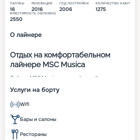
ПАЛУБЫ
РЕНОВАЦИЯ
ГОД ПОСТРОЙКИ
КОЛИЧЕСТВО КАЮТ
16
2016
2006
1275
ВМЕСТИМОСТЬ (ЧЕЛОВЕК)
2550
О
лайнере
Отдых на комфортабельном
лайнере MSC Musica
Лайнер MSC Musica – первый корабль своего
класса. Построен во Франции в 2006 году. Чтобы
Услуги на борту
повысить показатели долговечности,
надежности и комфорта, в 2016 году была
проведена реновация судна. На 16-палубном (из
Wifi
них 13 пассажирских) корабле может
разместиться до 2 550 человек. Его изюминка –
Бары и салоны
трехуровневый атриум с прозрачным
фортепиано и фонтаном-водопадом. Другие
Рестораны
характеристики: