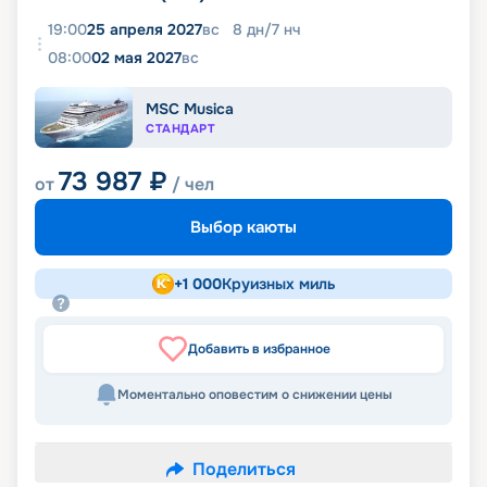
19:00
25 апреля 2027
вс
8
дн
/
7
нч
08:00
02 мая 2027
вс
MSC Musica
СТАНДАРТ
73 987
₽
от
/ чел
Выбор каюты
+
1 000
Круизных миль
Добавить в избранное
Моментально оповестим о снижении цены
Поделиться