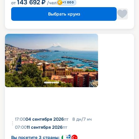
143 692
₽
от
/чел
+1 000
Выбрать круиз
17:00
04 сентября 2026
пт
8
дн
/
7
нч
07:00
11 сентября 2026
пт
Вы посетите 3 страны: