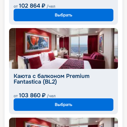
102 864
₽
от
/чел
Выбрать
Каюта с балконом Premium
Fantastica (BL2)
103 860
₽
от
/чел
Выбрать