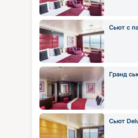
Сьют с п
Гранд сью
Сьют Delu