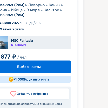
веккья (Рим)
Ливорно
Канны
лона
Ибица
В море
Кальяри
веккья (Рим)
4 июня 2027
пн
8
дн
/
7
нч
21 июня 2027
пн
MSC Fantasia
СТАНДАРТ
 877
₽
/ чел
Выбор каюты
+
1 000
Круизных миль
Добавить в избранное
Моментально оповестим о снижении цены