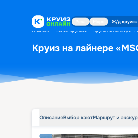
Описание
Выбор кают
Маршрут и экску
Река
Море
Ж/д круизы
Главная
•
Поиск круизов
•
Круиз на лайнере «MS
Круиз на лайнере «MSC
Описание
Выбор кают
Маршрут и экску