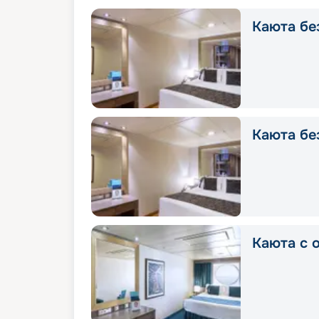
Каюта без
Каюта без
Каюта с о