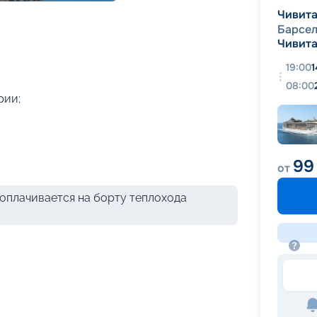
+
60
фотографий
Чивита
Барсе
Чивита
19:00
1
08:00
рии;
99
от
оплачивается на борту теплохода