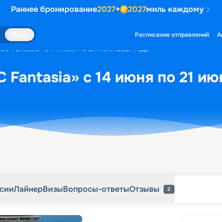
Раннее бронирование
2027
+
2027
миль каждому
рсии
Лайнер
Визы
Вопросы-ответы
Отзывы
2
Яхты
Расписание отправлений
А
C Fantasia» с 14 июня по 21 июня 2027 года
 Fantasia» с 14 июня по 21 ию
рсии
Лайнер
Визы
Вопросы-ответы
Отзывы
2