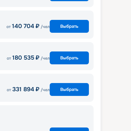
140 704
₽
Выбрать
от
/чел
180 535
₽
Выбрать
от
/чел
331 894
₽
Выбрать
от
/чел