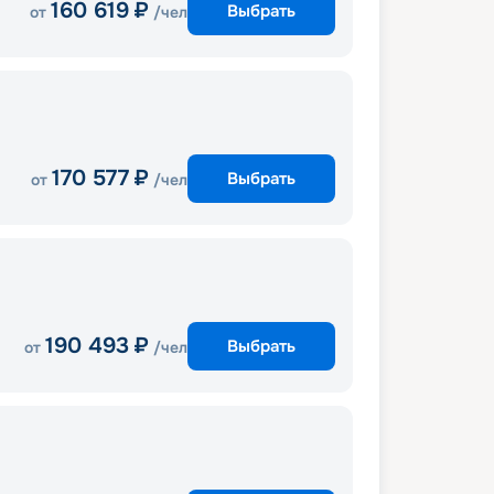
160 619
₽
Выбрать
от
/чел
170 577
₽
Выбрать
от
/чел
190 493
₽
Выбрать
от
/чел