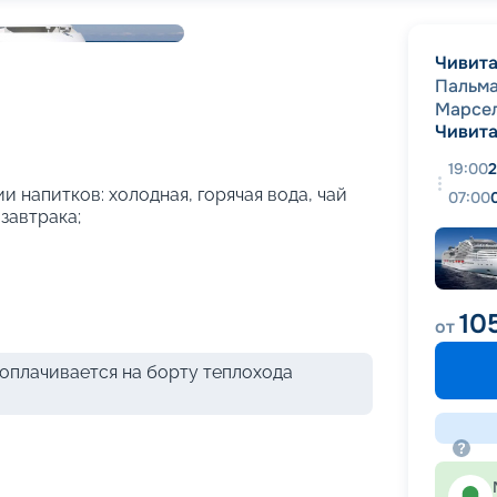
+
54
фотографий
Чивита
Пальм
Марсе
Чивита
19:00
2
и напитков: холодная, горячая вода, чай
07:00
 завтрака;
10
от
оплачивается на борту теплохода