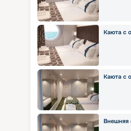
Каюта с о
Каюта с о
Внешняя с