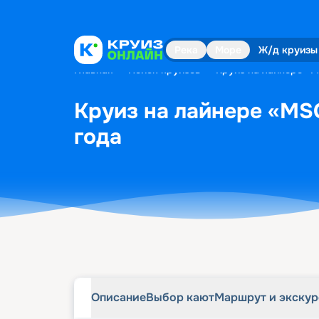
Описание
Выбор кают
Маршрут и экску
Река
Море
Ж/д круизы
Главная
•
Поиск круизов
•
Круиз на лайнере «M
Круиз на лайнере «MSC
года
Описание
Выбор кают
Маршрут и экску