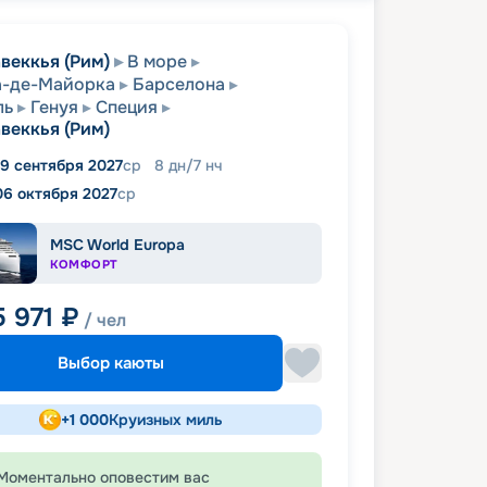
веккья (Рим)
В море
а-де-Майорка
Барселона
ль
Генуя
Специя
веккья (Рим)
9 сентября 2027
ср
8
дн
/
7
нч
06 октября 2027
ср
MSC World Europa
КОМФОРТ
5 971
₽
/ чел
Выбор каюты
+
1 000
Круизных миль
Моментально оповестим вас