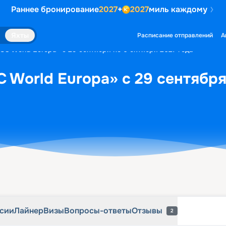
Раннее бронирование
2027
+
2027
миль каждому
рсии
Лайнер
Визы
Вопросы-ответы
Отзывы
2
Яхты
Расписание отправлений
А
SC World Europa» с 29 сентября по 6 октября 2027 года
 World Europa» с 29 сентября
рсии
Лайнер
Визы
Вопросы-ответы
Отзывы
2