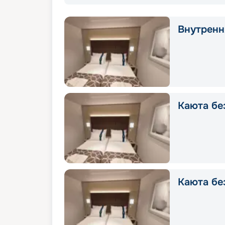
Внутрення
Каюта без
Каюта без