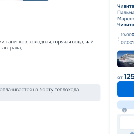
+
54
фотографий
Чивита
Пальм
Марсе
Чивита
19:00
0
и напитков: холодная, горячая вода, чай
07:00
 завтрака;
12
от
оплачивается на борту теплохода