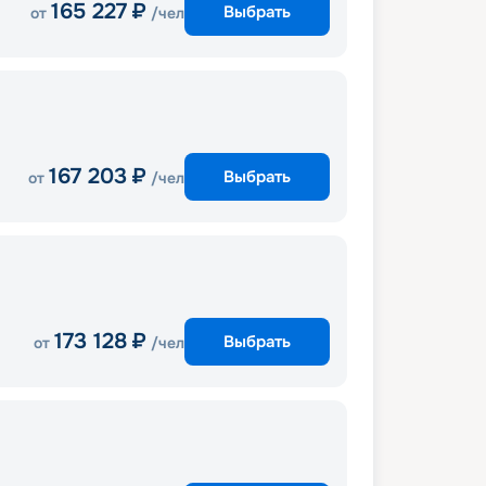
165 227
₽
Выбрать
от
/чел
167 203
₽
Выбрать
от
/чел
173 128
₽
Выбрать
от
/чел