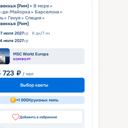
веккья (Рим)
В море
а-де-Майорка
Барселона
ль
Генуя
Специя
веккья (Рим)
7 июля 2027
ср
8
дн
/
7
нч
14 июля 2027
ср
MSC World Europa
КОМФОРТ
5 723
₽
/ чел
Выбор каюты
+
1 000
Круизных миль
Добавить в избранное