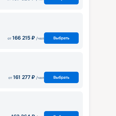
166 215
₽
Выбрать
от
/чел
161 277
₽
Выбрать
от
/чел