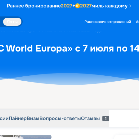
Раннее бронирование
2027
+
2027
миль каждому
рсии
Лайнер
Визы
Вопросы-ответы
Отзывы
2
Яхты
Расписание отправлений
А
SC World Europa» с 7 июля по 14 июля 2027 года
 World Europa» с 7 июля по 1
рсии
Лайнер
Визы
Вопросы-ответы
Отзывы
2