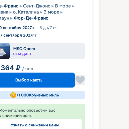
е-Франс
Сент-Джонс
В море
мана
о. Каталина
В море
таун
Фор-Де-Франс
0 сентября 2027
пт
8
дн
/
7
нч
17 сентября 2027
пт
MSC Opera
СТАНДАРТ
 364
₽
/ чел
Выбор каюты
+
1 000
Круизных миль
Моментально оповестим вас
о снижении цены
Узнать о снижении цены