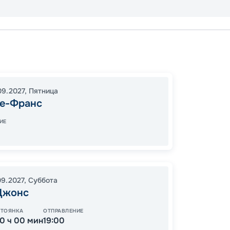
Фор-Д
Ла-Ро
Бридж
09.2027
,
Пятница
19:00
1
е-Франс
08:00
ИЕ
65
от
09.2027
,
Суббота
Джонс
СТОЯНКА
ОТПРАВЛЕНИЕ
10 ч 00 мин
19:00