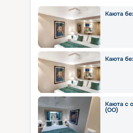
Каюта без
Каюта без
Каюта с 
(OO)