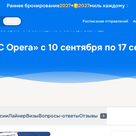
Раннее бронирование
2027
+
2027
миль каждому
рсии
Лайнер
Визы
Вопросы-ответы
Отзывы
3
Яхты
Расписание отправлений
А
SC Opera» с 10 сентября по 17 сентября 2027 года
 Opera» с 10 сентября по 17 с
рсии
Лайнер
Визы
Вопросы-ответы
Отзывы
3