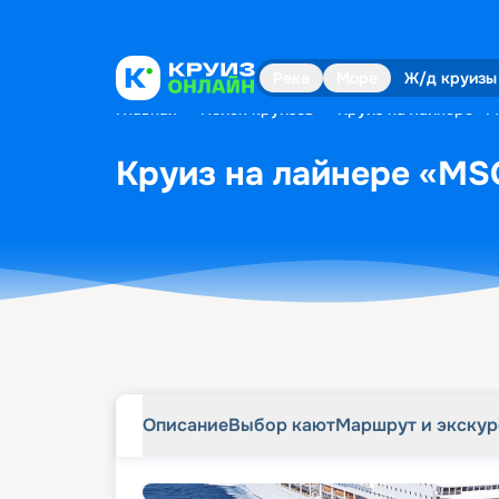
Описание
Выбор кают
Маршрут и экску
Река
Море
Ж/д круизы
Главная
•
Поиск круизов
•
Круиз на лайнере «M
Круиз на лайнере «MSC
Описание
Выбор кают
Маршрут и экску