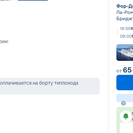
+
47
фотографий
Фор-Д
Ла-Ро
Бридж
19:00
1
08:00
рии;
65
от
оплачивается на борту теплохода