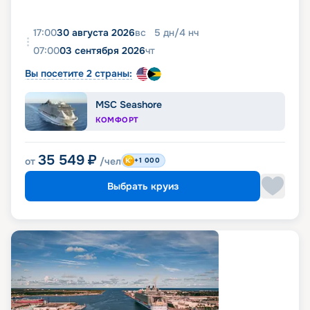
17:00
30 августа 2026
вс
5
дн
/
4
нч
07:00
03 сентября 2026
чт
Вы посетите 2 страны:
MSC Seashore
КОМФОРТ
35 549
₽
от
/чел
+1 000
Выбрать круиз