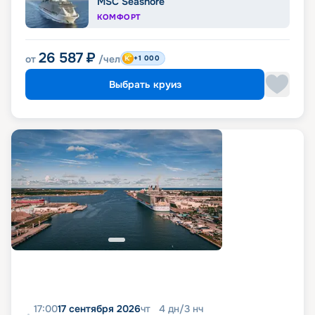
MSC Seashore
КОМФОРТ
26 587
₽
от
/чел
+1 000
Выбрать круиз
17:00
17 сентября 2026
чт
4
дн
/
3
нч