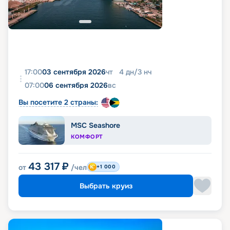
17:00
03 сентября 2026
чт
4
дн
/
3
нч
07:00
06 сентября 2026
вс
Вы посетите 2 страны:
MSC Seashore
КОМФОРТ
43 317
₽
от
/чел
+1 000
Выбрать круиз