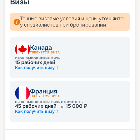
Визы
посещения офиса. Мы собрали всю
необходимую информацию: расписание и
маршруты круизов на 2026 - 2027 г.,
Точные визовые условия и цены уточняйте
характеристики и схему теплохода, планы палуб,
у специалистов при бронировании
описание кают, фото интерьеров, цены на
путевки, обзоры туристов. Вас ждет яркое и
увлекательное путешествие!
Канада
ТРЕБУЕТСЯ ВИЗА
СРОК ВЫПОЛНЕНИЯ ВИЗЫ
15
рабочих дней
Как получить визу
Франция
ТРЕБУЕТСЯ ВИЗА
СРОК ВЫПОЛНЕНИЯ ВИЗЫ
СТОИМОСТЬ
45
рабочих дней
15 000
₽
от
Как получить визу