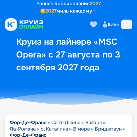
Раннее бронирование
2027
2027
миль каждому
Описание
Выбор кают
Маршрут и экск
Войти
Круиз на лайнере «MSC
Opera» с 27 августа по 3
сентября 2027 года
Фор-Де-Франс
Сент-Джонс
В море
Ла-Романа
о. Каталина
В море
Бриджтаун
Фор-Де-Франс