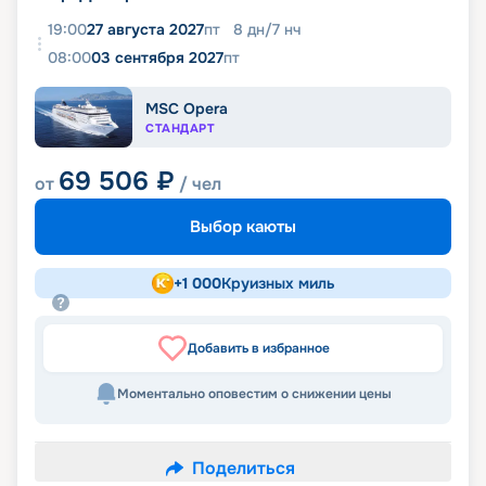
19:00
27 августа 2027
пт
8
дн
/
7
нч
08:00
03 сентября 2027
пт
MSC Opera
СТАНДАРТ
69 506
₽
от
/ чел
Выбор каюты
+
1 000
Круизных миль
Добавить в избранное
Моментально оповестим о снижении цены
Поделиться