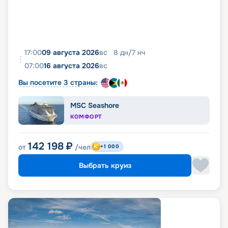
17:00
09 августа 2026
вс
8
дн
/
7
нч
07:00
16 августа 2026
вс
Вы посетите 3 страны:
MSC Seashore
КОМФОРТ
142 198
₽
от
/чел
+1 000
Выбрать круиз