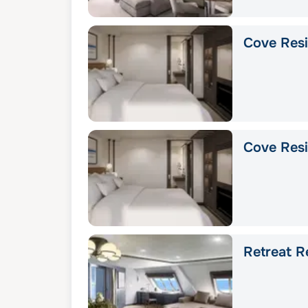
Cove Res
Cove Res
Retreat R