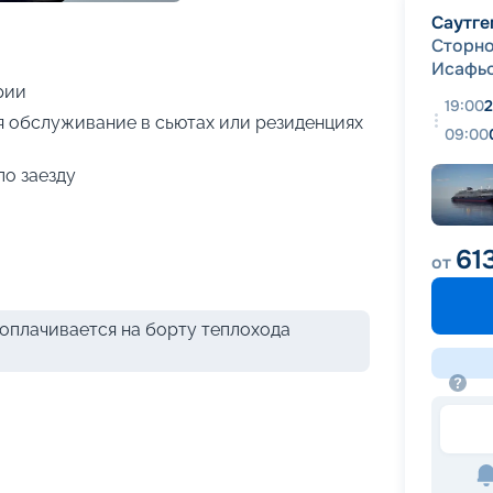
+
14
фотографий
Саутге
Сторн
Исафь
рии
19:00
2
я обслуживание в сьютах или резиденциях
09:00
по заезду
61
от
оплачивается на борту теплохода