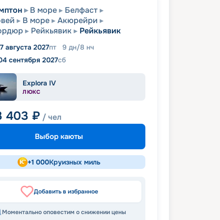
мптон
В море
Белфаст
овей
В море
Акюрейри
ордюр
Рейкьявик
Рейкьявик
7 августа 2027
пт
9
дн
/
8
нч
04 сентября 2027
сб
Explora IV
ЛЮКС
3 403
₽
/ чел
Выбор каюты
+
1 000
Круизных миль
Добавить в избранное
Моментально оповестим о снижении цены