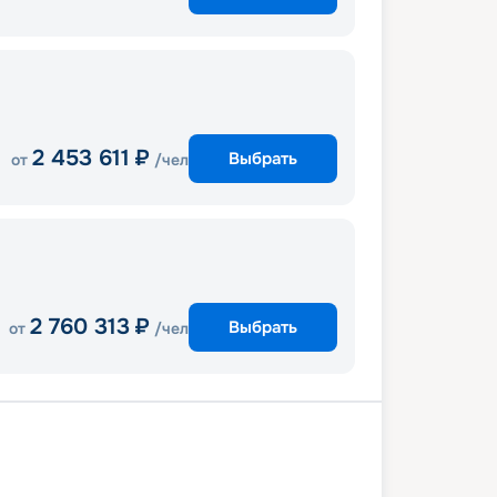
2 453 611
₽
Выбрать
от
/чел
2 760 313
₽
Выбрать
от
/чел
мптон
В море
Белфаст
овей
В море
Акюрейри