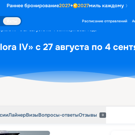
Раннее бронирование
2027
+
2027
миль каждому
рсии
Лайнер
Визы
Вопросы-ответы
Отзывы
0
Яхты
Расписание отправлений
А
plora IV» с 27 августа по 4 сентября 2027 года
ora IV» с 27 августа по 4 сен
рсии
Лайнер
Визы
Вопросы-ответы
Отзывы
0