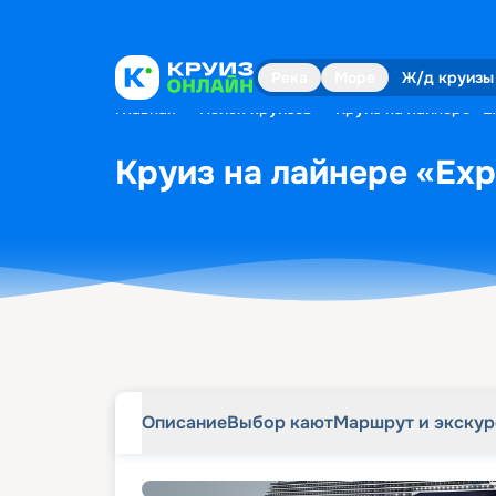
Описание
Выбор кают
Маршрут и экску
Река
Море
Ж/д круизы
Главная
•
Поиск круизов
•
Круиз на лайнере «Ex
Круиз на лайнере «Expl
Описание
Выбор кают
Маршрут и экску