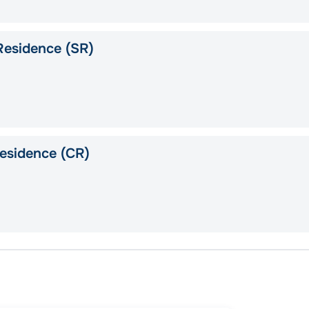
Residence (SR)
esidence (CR)
Саутге
Сторн