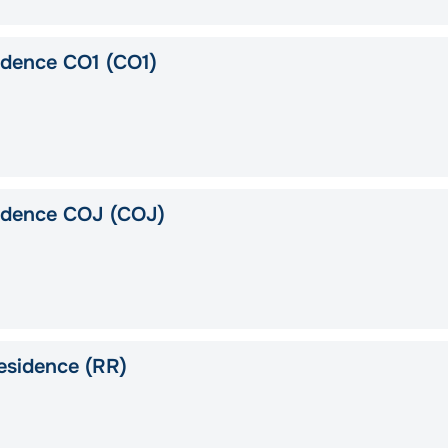
idence CO1 (CO1)
idence COJ (COJ)
esidence (RR)