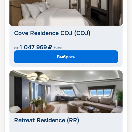
Cove Residence COJ (COJ)
1 047 969
₽
от
/чел
Выбрать
Retreat Residence (RR)