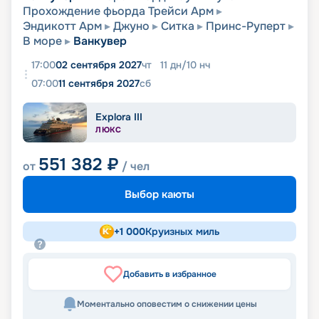
Прохождение фьорда Трейси Арм
Эндикотт Арм
Джуно
Ситка
Принс-Руперт
В море
Ванкувер
17:00
02 сентября 2027
чт
11
дн
/
10
нч
07:00
11 сентября 2027
сб
Explora III
ЛЮКС
551 382
₽
от
/ чел
Выбор каюты
+
1 000
Круизных миль
Добавить в избранное
Моментально оповестим о снижении цены