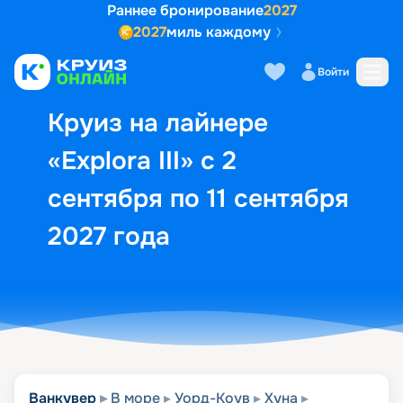
Раннее бронирование
2027
2027
миль каждому
Описание
Выбор кают
Маршрут и экск
Войти
Круиз на лайнере
«Explora III» с 2
сентября по 11 сентября
2027 года
Ванкувер
В море
Уорд-Коув
Хуна