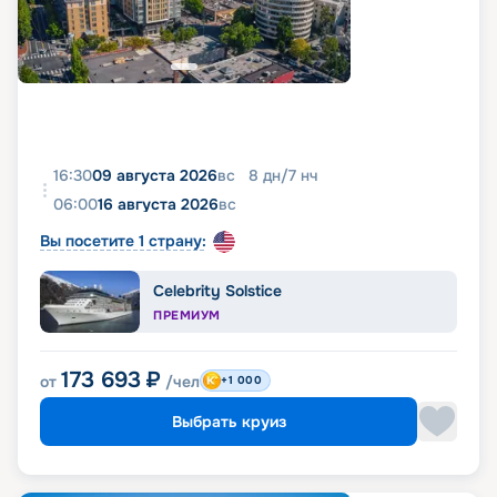
16:30
09 августа 2026
вс
8
дн
/
7
нч
06:00
16 августа 2026
вс
Вы посетите 1 страну:
Celebrity Solstice
ПРЕМИУМ
173 693
₽
от
/чел
+1 000
Выбрать круиз