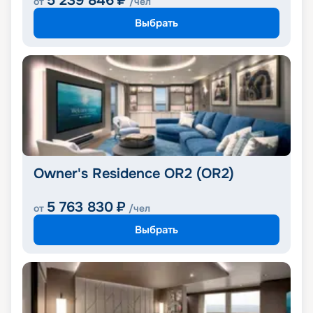
5 239 846
₽
от
/чел
Выбрать
Owner's Residence OR2 (OR2)
5 763 830
₽
от
/чел
Выбрать