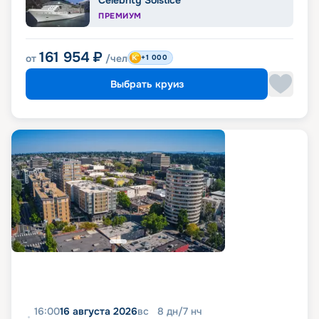
Celebrity Solstice
ПРЕМИУМ
161 954
₽
от
/чел
+1 000
Выбрать круиз
16:00
16 августа 2026
вс
8
дн
/
7
нч