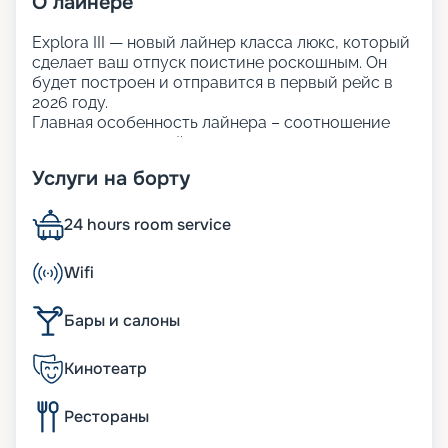
О
лайнере
Explora III — новый лайнер класса люкс, который
сделает ваш отпуск поистине роскошным. Он
будет построен и отправится в первый рейс в
2026 году.
Главная особенность лайнера – соотношение
персонала и гостей 1 к 1, что позволяет уделить
внимание каждому пассажиру. Вас ждёт
Услуги на борту
персональный подход и индивидуальный сервис.
Кроме того, туры на лайнере наиболее
экологичны: компания использует гибридные
24 hours room service
энергетические решения, решения для
энергосбережения и управления отходами.
Wifi
Более того, на Explora III не используется
одноразовый пластик.
Бары и салоны
На нашем сайте доступна вся информация об
Explora III: фото и описание кают, подробности о
каютах и развлечениях на борту, расписание
Кинотеатр
круизов и цены, а также отзывы туристов.
Рестораны
Каюты на Explora III