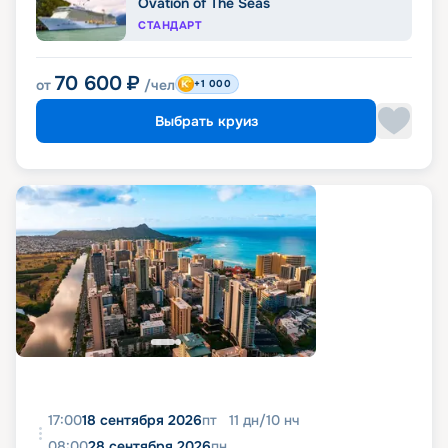
Ovation of The Seas
СТАНДАРТ
70 600
₽
от
/чел
+1 000
Выбрать круиз
17:00
18 сентября 2026
пт
11
дн
/
10
нч
08:00
28 сентября 2026
пн