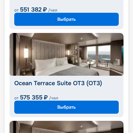
551 382
₽
от
/чел
Выбрать
Ocean Terrace Suite OT3 (OT3)
575 355
₽
от
/чел
Выбрать