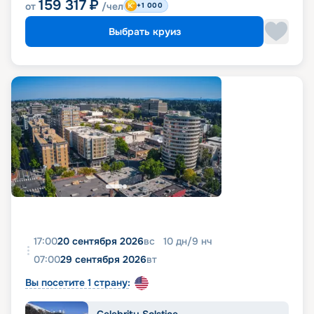
159 317
₽
от
/чел
+1 000
Выбрать круиз
17:00
20 сентября 2026
вс
10
дн
/
9
нч
07:00
29 сентября 2026
вт
Вы посетите 1 страну: