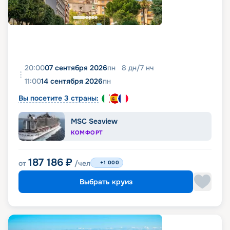
20:00
07 сентября 2026
пн
8
дн
/
7
нч
11:00
14 сентября 2026
пн
Вы посетите 3 страны:
MSC Seaview
КОМФОРТ
187 186
₽
от
/чел
+1 000
Выбрать круиз