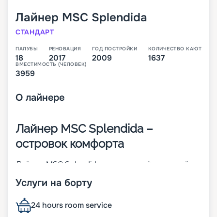
Лайнер
MSC Splendida
СТАНДАРТ
ПАЛУБЫ
РЕНОВАЦИЯ
ГОД ПОСТРОЙКИ
КОЛИЧЕСТВО КАЮТ
18
2017
2009
1637
ВМЕСТИМОСТЬ (ЧЕЛОВЕК)
3959
О
лайнере
Лайнер MSC Splendida –
островок комфорта
Лайнер MSC Splendida – это второй круизный
корабль класса Fantasia. Он был построен в
Услуги на борту
2009-м и модернизирован в 2018 году. Это
сделало 18-палубное судно островком
комфорта и изысканного стиля. Основные его
24 hours room service
параметры: