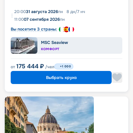
20:00
31 августа 2026
пн
8
дн
/
7
нч
11:00
07 сентября 2026
пн
Вы посетите 3 страны:
MSC Seaview
КОМФОРТ
175 444
₽
от
/чел
+1 000
Выбрать круиз