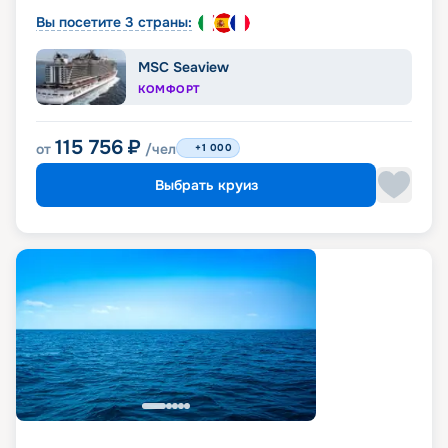
Вы посетите 3 страны:
MSC Seaview
КОМФОРТ
115 756
₽
от
/чел
+1 000
Выбрать круиз