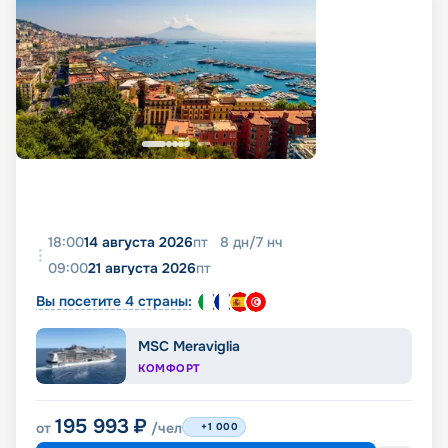
18:00
14 августа 2026
пт
8
дн
/
7
нч
09:00
21 августа 2026
пт
Вы посетите 4 страны:
MSC Meraviglia
КОМФОРТ
195 993
₽
от
/чел
+1 000