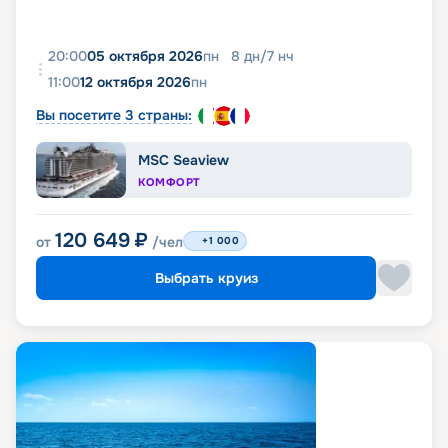
20:00
05 октября 2026
пн
8
дн
/
7
нч
11:00
12 октября 2026
пн
Вы посетите 3 страны:
MSC Seaview
КОМФОРТ
120 649
₽
от
/чел
+1 000
Выбрать круиз