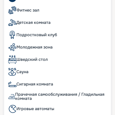
вас ждут удобные шезлонги на палубе.
Восстановить силы помогут спа-комплекс Aurea
Фитнес зал
Spa и Wellness-центр. Также к услугам
пассажиров бассейны, аквапарк, зона бутиков,
Детская комната
фитнес-зал, сауна, джакузи, 4D-кинотеатр – и
множество других развлечений. Для юных
путешественников обустроены интереснейшие
Подростковый клуб
игровые зоны, подростковые клубы, бассейн,
водяные горки.
Молодежная зона
Вы можете купить путевку на нашем сайте
онлайн. Здесь представлено актуальное
расписание туров, маршруты на 2026 - 2027 г.,
Шведский стол
схема размещения и описание кают, цена
путевки, фото интерьеров. Если у вас появились
Сауна
вопросы, опытные консультанты с
удовольствием вам помогут. А услуга раннего
Сигарная комната
бронирования позвонит вам выбрать самые
лучшие места. Желаем сказочного отдыха!
Прачечная самообслуживания / Гладильная
комната
Игровые автоматы