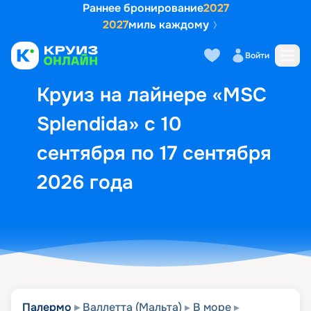
Раннее бронирование
2027
2027
миль каждому
Описание
Выбор кают
Маршрут и экск
Войти
Круиз на лайнере «MSC
Splendida» с 10
сентября по 17 сентября
2026 года
Палермо
Валлетта (Мальта)
В море