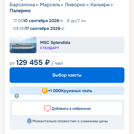
Барселона
Марсель
Ливорно
Кальяри
Палермо
17:00
10 сентября 2026
чт
8
дн
/
7
нч
09:00
17 сентября 2026
чт
MSC Splendida
СТАНДАРТ
129 455
₽
от
/ чел
Выбор каюты
+
1 000
Круизных миль
Добавить в избранное
Моментально оповестим о снижении цены