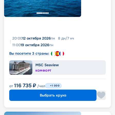
20:00
12 октября 2026
пн
8
дн
/
7
нч
11:00
19 октября 2026
пн
Вы посетите 3 страны:
MSC Seaview
КОМФОРТ
116 735
₽
от
/чел
+1 000
Выбрать круиз