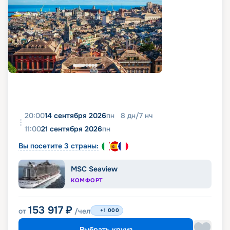
20:00
14 сентября 2026
пн
8
дн
/
7
нч
11:00
21 сентября 2026
пн
Вы посетите 3 страны:
MSC Seaview
КОМФОРТ
153 917
₽
от
/чел
+1 000
Выбрать круиз