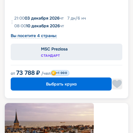
21:00
03 декабря 2026
чт
7
дн
/
6
нч
08:00
10 декабря 2026
чт
Вы посетите 4 страны:
MSC Preziosa
СТАНДАРТ
73 788
₽
от
/чел
+1 000
Выбрать круиз