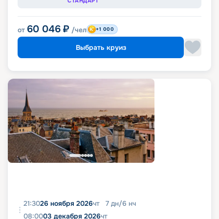
СТАНДАРТ
60 046
₽
от
/чел
+1 000
Выбрать круиз
21:30
26 ноября 2026
чт
7
дн
/
6
нч
08:00
03 декабря 2026
чт