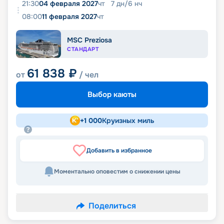
21:30
04 февраля 2027
чт
7
дн
/
6
нч
08:00
11 февраля 2027
чт
MSC Preziosa
СТАНДАРТ
61 838
₽
от
/ чел
Выбор каюты
+
1 000
Круизных миль
Добавить в избранное
Моментально оповестим о снижении цены
Поделиться