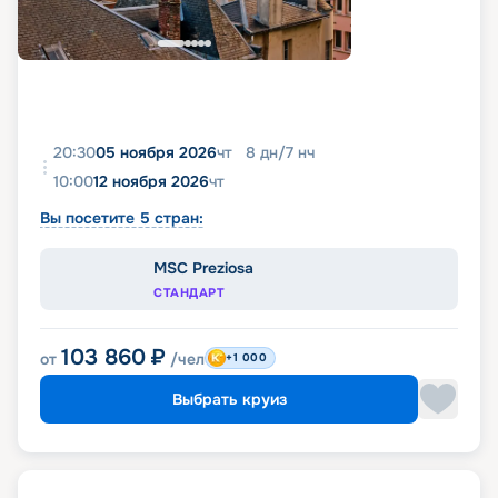
20:30
05 ноября 2026
чт
8
дн
/
7
нч
10:00
12 ноября 2026
чт
Вы посетите 5 стран:
MSC Preziosa
СТАНДАРТ
103 860
₽
от
/чел
+1 000
Выбрать круиз