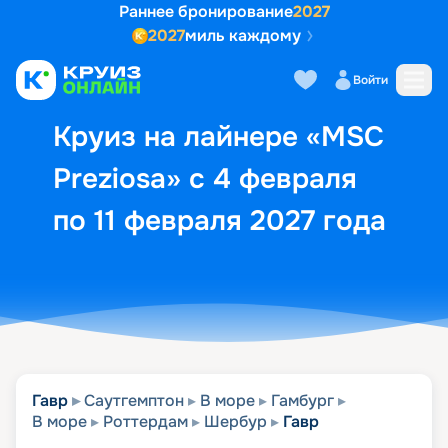
Раннее бронирование
2027
2027
миль каждому
Описание
Выбор кают
Маршрут и экск
Войти
Круиз на лайнере «MSC
Preziosa» с 4 февраля
по 11 февраля 2027 года
Гавр
Саутгемптон
В море
Гамбург
В море
Роттердам
Шербур
Гавр