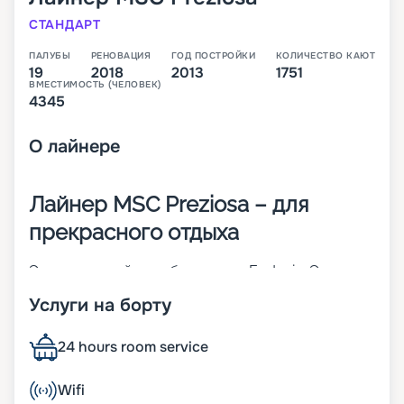
СТАНДАРТ
ПАЛУБЫ
РЕНОВАЦИЯ
ГОД ПОСТРОЙКИ
КОЛИЧЕСТВО КАЮТ
19
2018
2013
1751
ВМЕСТИМОСТЬ (ЧЕЛОВЕК)
4345
О
лайнере
Лайнер MSC Preziosa – для
прекрасного отдыха
Это четвертый корабль класса Fantasia. Это
пополнение флотилии компании MSC Cruises. 19-
Услуги на борту
палубное судно спущено на воду в 2013 году, а в
2018-м прошло модернизацию. На борту созданы
все условия для прекрасного отдыха.
24 hours room service
Особенности лайнера:
• ширина – 38 м;
Wifi
• длина – 333 м;