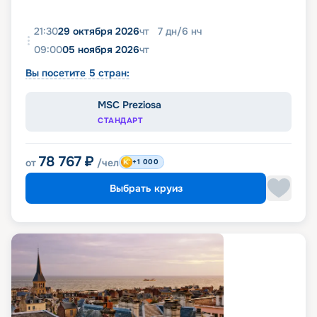
21:30
29 октября 2026
чт
7
дн
/
6
нч
09:00
05 ноября 2026
чт
Вы посетите 5 стран:
MSC Preziosa
СТАНДАРТ
78 767
₽
от
/чел
+1 000
Выбрать круиз