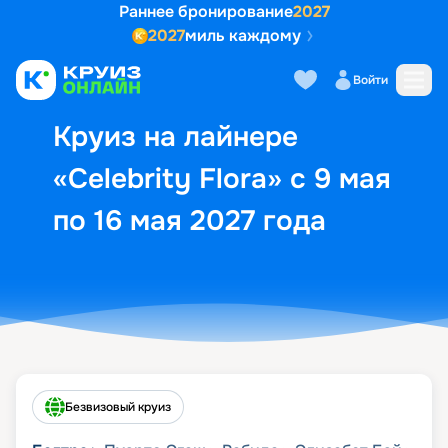
Раннее бронирование
2027
2027
миль каждому
Описание
Выбор кают
Маршрут и экск
Войти
Круиз на лайнере
«Celebrity Flora» с 9 мая
по 16 мая 2027 года
Безвизовый круиз