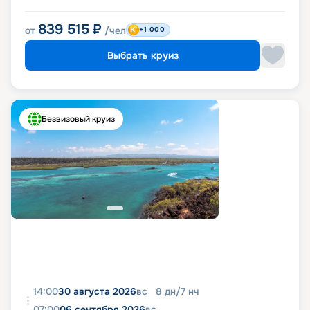
839 515
₽
от
/чел
+1 000
Выбрать круиз
Безвизовый круиз
14:00
30 августа 2026
вс
8
дн
/
7
нч
07:00
06 сентября 2026
вс