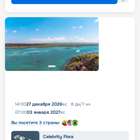
14:00
27 декабря 2026
вс
8
дн
/
7
нч
07:00
03 января 2027
вс
Вы посетите 3 страны:
Celebrity Flora