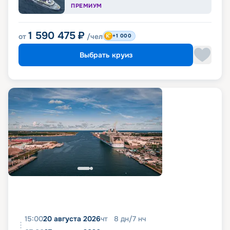
ПРЕМИУМ
1 590 475
₽
от
/чел
+1 000
Выбрать круиз
15:00
20 августа 2026
чт
8
дн
/
7
нч