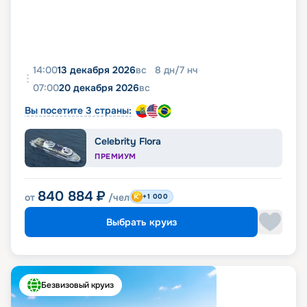
14:00
13 декабря 2026
вс
8
дн
/
7
нч
07:00
20 декабря 2026
вс
Вы посетите 3 страны:
Celebrity Flora
ПРЕМИУМ
840 884
₽
от
/чел
+1 000
Выбрать круиз
Безвизовый круиз