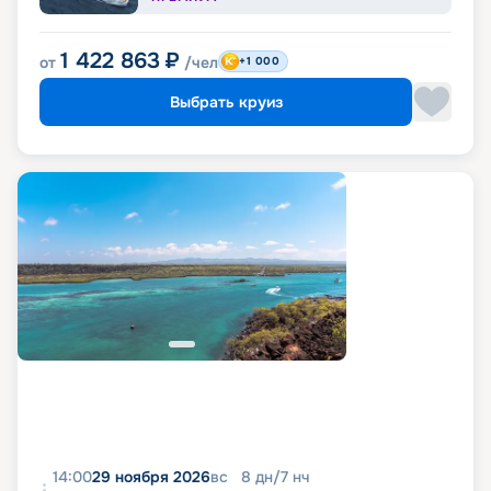
1 422 863
₽
от
/чел
+1 000
Выбрать круиз
14:00
29 ноября 2026
вс
8
дн
/
7
нч