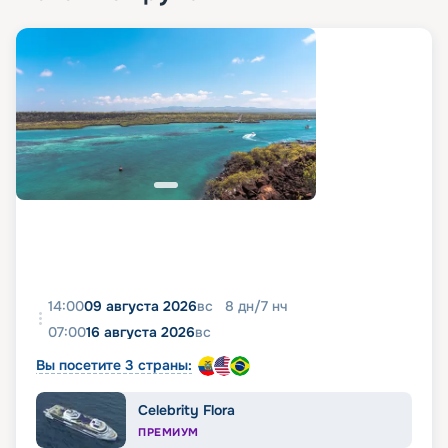
помощью сервиса бронирования круизов
«Круиз.онлайн» вы сможете купить тур на этом
лайнере по самой выгодной цене. Изучайте
предложения по маршруту, знакомьтесь с
подробными характеристиками судна и кают,
фото лайнера, схемой и планом палуб, чтобы
сделать оптимальный выбор. При
необходимости вы всегда можете обратиться за
помощью к нашим специалистам.
14:00
09 августа 2026
вс
8
дн
/
7
нч
07:00
16 августа 2026
вс
Вы посетите 3 страны:
Celebrity Flora
ПРЕМИУМ