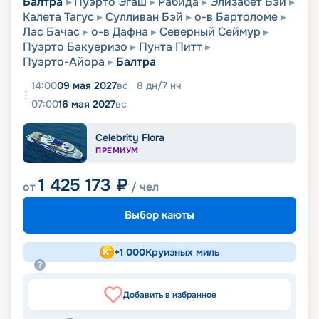
Балтра
Пуэрто Эгаш
Рабида
Элизабет Бэй
Калета Тагус
Сулливан Бэй
о-в Бартоломе
Лас Бачас
о-в Дафна
Северный Сеймур
Пуэрто Бакуеризо
Пунта Питт
Пуэрто-Айора
Балтра
14:00
09 мая 2027
вс
8
дн
/
7
нч
07:00
16 мая 2027
вс
Celebrity Flora
ПРЕМИУМ
1 425 173
₽
от
/ чел
Выбор каюты
+
1 000
Круизных миль
Добавить в избранное