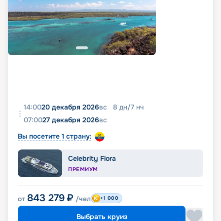
14:00
20 декабря 2026
вс
8
дн
/
7
нч
07:00
27 декабря 2026
вс
Вы посетите 1 страну:
Celebrity Flora
ПРЕМИУМ
843 279
₽
от
/чел
+1 000
Выбрать круиз